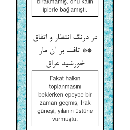
bırakmamış, onu kalın
iplerle bağlamıştı.
در درنگ انتظار و اتفاق
** تافت بر آن مار
خورشید عراق
Fakat halkın
toplanmasını
beklerken epeyce bir
zaman geçmiş, Irak
güneşi, yılanın üstüne
vurmuştu.