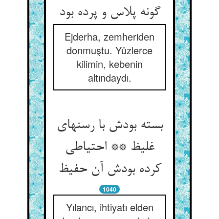
گونه پلاس و پرده بود
Ejderha, zemheriden
donmuştu. Yüzlerce
kilimin, kebenin
altındaydı.
بسته بودش با رسنهای
غلیظ ** احتیاطی
کرده بودش آن حفیظ
1040
Yılancı, ihtiyatı elden