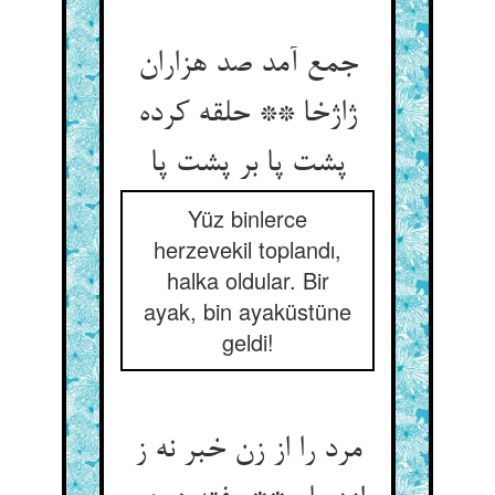
جمع آمد صد هزاران
ژاژخا ** حلقه کرده
پشت پا بر پشت پا
Yüz binlerce
herzevekil toplandı,
halka oldular. Bir
ayak, bin ayaküstüne
geldi!
مرد را از زن خبر نه ز