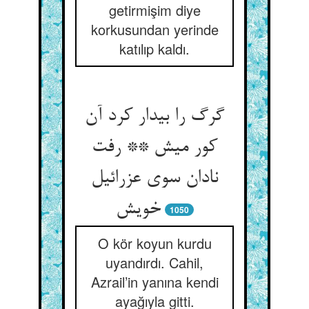
getirmişim diye
korkusundan yerinde
katılıp kaldı.
گرگ را بیدار کرد آن
کور میش ** رفت
نادان سوی عزرائیل
خویش
1050
O kör koyun kurdu
uyandırdı. Cahil,
Azrail’in yanına kendi
ayağıyla gitti.