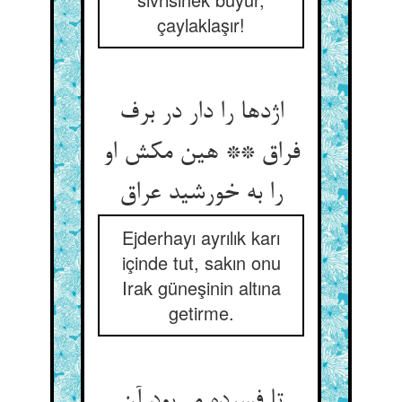
çaylaklaşır!
اژدها را دار در برف
فراق ** هین مکش او
را به خورشید عراق
Ejderhayı ayrılık karı
içinde tut, sakın onu
Irak güneşinin altına
getirme.
تا فسرده می‌بود آن