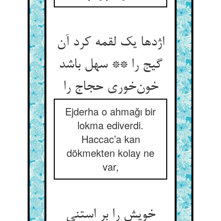
اژدها یک لقمه کرد آن
گیج را ** سهل باشد
خون‌خوری حجاج را
Ejderha o ahmağı bir
lokma ediverdi.
Haccac’a kan
dökmekten kolay ne
var,
خویش را بر استنی