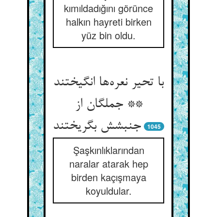
kımıldadığını görünce
halkın hayreti birken
yüz bin oldu.
با تحیر نعره‌ها انگیختند
** جملگان از
جنبشش بگریختند
1045
Şaşkınlıklarından
naralar atarak hep
birden kaçışmaya
koyuldular.