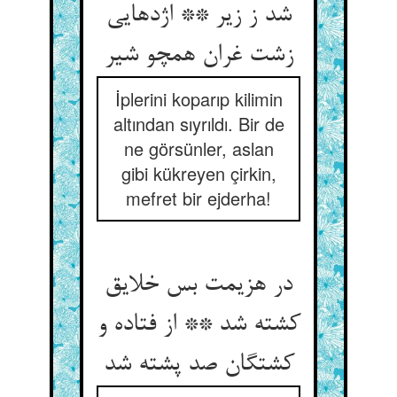
شد ز زیر ** اژدهایی
زشت غران همچو شیر
İplerini koparıp kilimin
altından sıyrıldı. Bir de
ne görsünler, aslan
gibi kükreyen çirkin,
mefret bir ejderha!
در هزیمت بس خلایق
کشته شد ** از فتاده و
کشتگان صد پشته شد