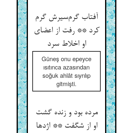
آفتاب گرم‌سیرش گرم
کرد ** رفت از اعضای
او اخلاط سرد
Güneş onu epeyce
ısıtınca azasından
soğuk ahlât sıyrılıp
gitmişti.
مرده بود و زنده گشت
او از شگفت ** اژدها