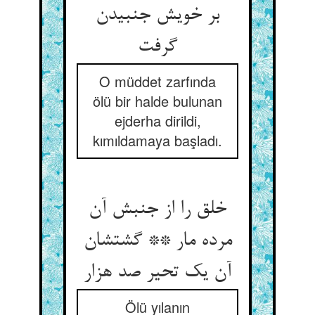
بر خویش جنبیدن
گرفت
O müddet zarfında
ölü bir halde bulunan
ejderha dirildi,
kımıldamaya başladı.
خلق را از جنبش آن
مرده مار ** گشتشان
آن یک تحیر صد هزار
Ölü yılanın