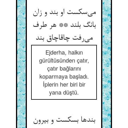
می‌سکست او بند و زان
بانگ بلند ** هر طرف
می‌رفت چاقاچاق بند
Ejderha, halkın
gürültüsünden çatır,
çatır bağlarını
koparmaya başladı.
İplerin her biri bir
yana düştü.
بندها بسکست و بیرون