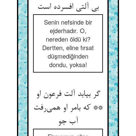
بی آلتی افسرده است
Senin nefsinde bir
ejderhadır. O,
nereden öldü ki?
Dertten, eline fırsat
düşmediğinden
dondu, yoksa!
گر بیابد آلت فرعون او
** که بامر او همی‌رفت
آب جو