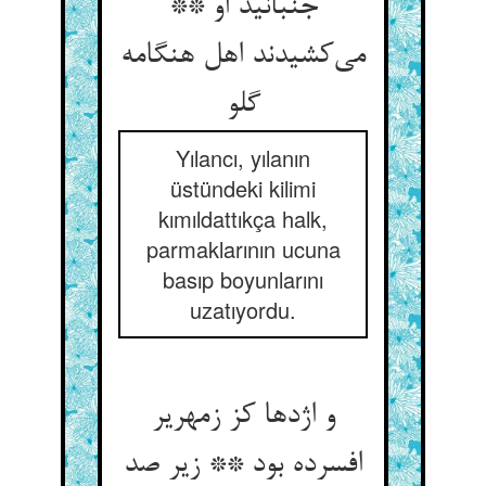
جنبانید او **
می‌کشیدند اهل هنگامه
گلو
Yılancı, yılanın
üstündeki kilimi
kımıldattıkça halk,
parmaklarının ucuna
basıp boyunlarını
uzatıyordu.
و اژدها کز زمهریر
افسرده بود ** زیر صد