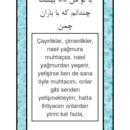
با تو من ** بیست
چندانم که با باران
چمن
Çayırlıklar, çimenlikler,
nasıl yağmura
muhtaçsa, nasıl
yağmurdan yeşerir,
yetişirse ben de sana
öyle muhtacım, onlar
gibi senden
yetişmekteyim; hatta
ihtiyacım onlardan
yirmi kat fazla,