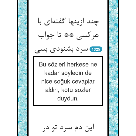
چند ازینها گفته‌ای با
هرکسی ** تا جواب
سرد بشنودی بسی
1325
Bu sözleri herkese ne
kadar söyledin de
nice soğuk cevaplar
aldın, kötü sözler
duydun.
این دم سرد تو در