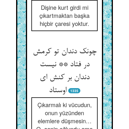
Dişine kurt girdi mi
çıkartmaktan başka
hiçbir çaresi yoktur.
چونک دندان تو کرمش
در فتاد ** نیست
دندان بر کنش ای
اوستاد
1335
Çıkarmalı ki vücudun,
onun yüzünden
elemlere düşmesin…
O, senin oğlundu ama