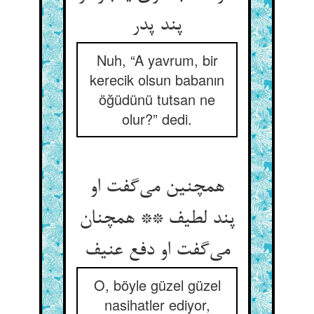
پند پدر
Nuh, “A yavrum, bir
kerecik olsun babanın
öğüdünü tutsan ne
olur?” dedi.
همچنین می‌گفت او
پند لطیف ** همچنان
می‌گفت او دفع عنیف
O, böyle güzel güzel
nasihatler ediyor,