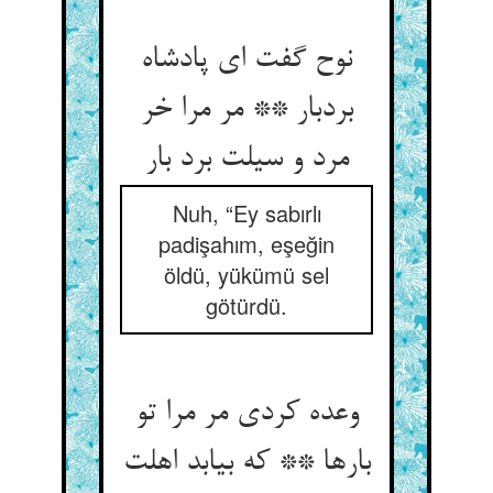
نوح گفت ای پادشاه
بردبار ** مر مرا خر
مرد و سیلت برد بار
Nuh, “Ey sabırlı
padişahım, eşeğin
öldü, yükümü sel
götürdü.
وعده کردی مر مرا تو
بارها ** که بیابد اهلت