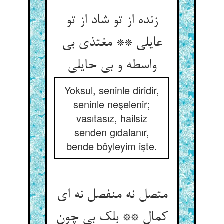
زنده از تو شاد از تو
عایلی ** مغتذی بی
واسطه و بی حایلی
Yoksul, seninle diridir,
seninle neşelenir;
vasıtasız, hailsiz
senden gıdalanır,
bende böyleyim işte.
متصل نه منفصل نه ای
کمال ** بلک بی چون