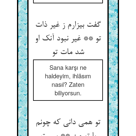
گفت بیزارم ز غیر ذات
تو ** غیر نبود آنک او
شد مات تو
Sana karşı ne
haldeyim, ihlâsım
nasıl? Zaten
biliyorsun.
تو همی دانی که چونم