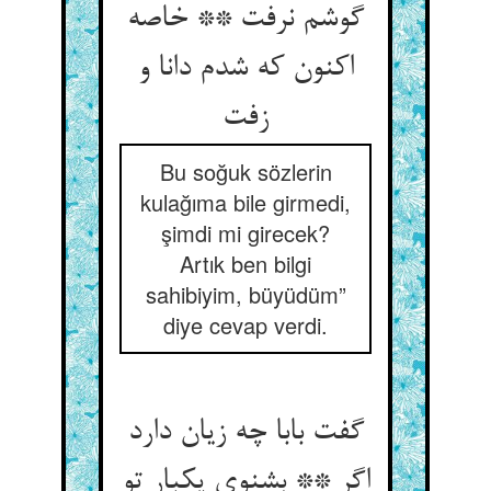
گوشم نرفت ** خاصه
اکنون که شدم دانا و
زفت
Bu soğuk sözlerin
kulağıma bile girmedi,
şimdi mi girecek?
Artık ben bilgi
sahibiyim, büyüdüm”
diye cevap verdi.
گفت بابا چه زیان دارد
اگر ** بشنوی یکبار تو