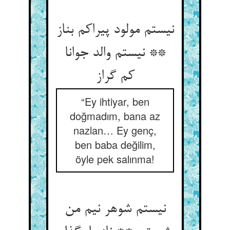
نیستم مولود پیراکم بناز
** نیستم والد جوانا
کم گراز
“Ey ihtiyar, ben
doğmadım, bana az
nazlan… Ey genç,
ben baba değilim,
öyle pek salınma!
نیستم شوهر نیم من