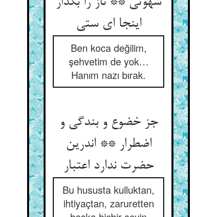
شهوتی ** ناز را بگذار
اینجا ای ستی
Ben koca değilim,
şehvetim de yok…
Hanım nazı bırak.
جز خضوع و بندگی و
اضطرار ** اندرین
حضرت ندارد اعتبار
Bu hususta kulluktan,
ihtiyaçtan, zaruretten
başka hiçbir şeyin