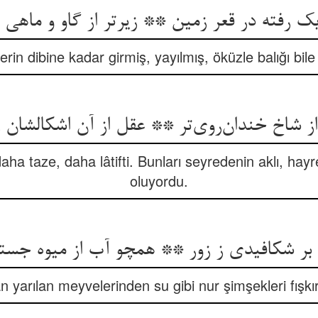
ک رفته در قعر زمین ** زیرتر از گاو و ماهی 
yerin dibine kadar girmiş, yayılmış, öküzle balığı bile
ز شاخ خندان‌روی‌تر ** عقل از آن اشکالشان زی
daha taze, daha lâtifti. Bunları seyredenin aklı, hayr
oluyordu.
 بر شکافیدی ز زور ** همچو آب از میوه جست
n yarılan meyvelerinden su gibi nur şimşekleri fışkı