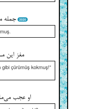
جمله م
2020
olmuş.
مغز این م
n gibi çürümüş kokmuş!”
او عجب می‌ما