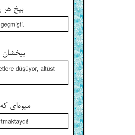
بیخ هر ی
 geçmişti.
بیخشان ا
etlere düşüyor, altüst
میوه‌ای که
rtmaktaydı!