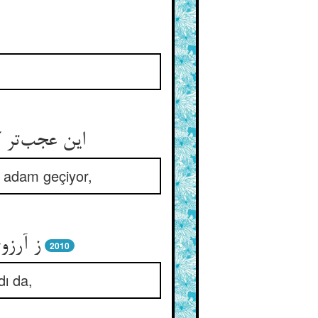
این عجب‌تر 
e adam geçiyor,
ز آرزو
2010
dı da,