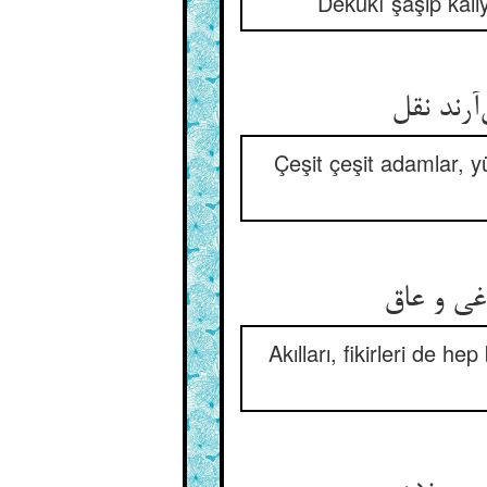
Dekukî şaşıp kalı
رند نقل
Çeşit çeşit adamlar, y
غی و عاق
Akılları, fikirleri de 