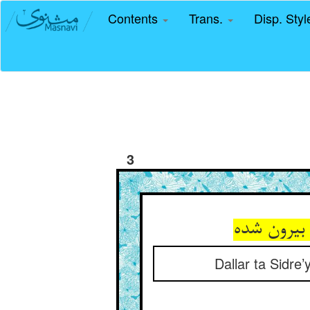
Contents
Trans.
Disp. Sty
3
 بیرون شده
Dallar ta Sidre