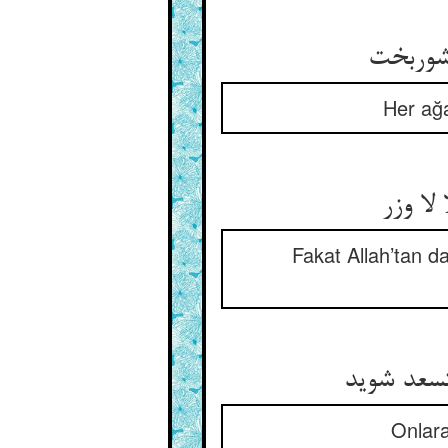
شوربخت
Her ağa
ا وزر
Fakat Allah’tan da
تسعد شوید
Onlara