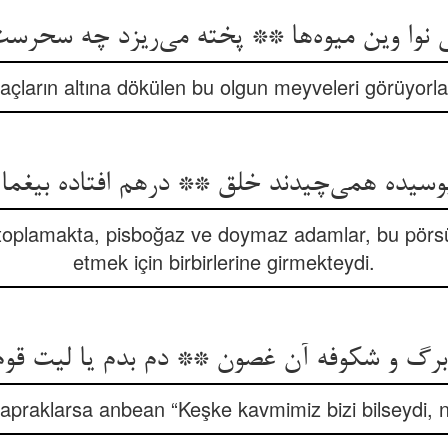
بی نوا وین میوه‌ها ** پخته می‌ریزد چه سحرس
çların altına dökülen bu olgun meyveleri görüyorlar
سیده همی‌چیدند خلق ** درهم افتاده بیغم
 toplamakta, pisboğaz ve doymaz adamlar, bu pö
etmek için birbirlerine girmekteydi.
برگ و شکوفه آن غصون ** دم بدم یا لیت قوم
yapraklarsa anbean “Keşke kavmimiz bizi bilseydi, ne