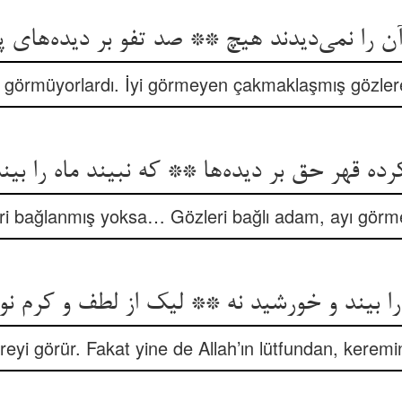
آن را نمی‌دیدند هیچ ** صد تفو بر دیده‌های پ
le görmüyorlardı. İyi görmeyen çakmaklaşmış gözler
ده قهر حق بر دیده‌ها ** که نبیند ماه را بین
leri bağlanmış yoksa… Gözleri bağlı adam, ayı gör
را بیند و خورشید نه ** لیک از لطف و کرم نو
yi görür. Fakat yine de Allah’ın lütfundan, kerem