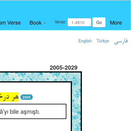
om Verse
Book
More
Verse:
Go
English
Türkçe
فارسی
2005-2029
هر درخ
2005
yı bile aşmıştı.