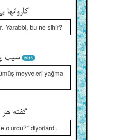
کاروانها 
. Yarabbi, bu ne sihir?
سیب پو
2015
rsümüş meyveleri yağma
گفته هر 
 olurdu?” diyorlardı.