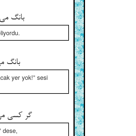
بانگ می
liyordu.
بانگ م
acak yer yok!” sesi
گر کسی می‌
” dese,