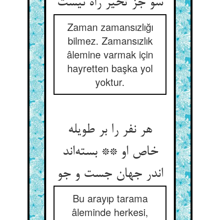
سو جز تحیر راه نیست
Zaman zamansızlığı
bilmez. Zamansızlık
âlemine varmak için
hayretten başka yol
yoktur.
هر نفر را بر طویله
خاص او ** بسته‌اند
اندر جهان جست و جو
Bu arayıp tarama
âleminde herkesi,