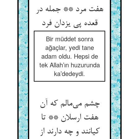
هفت مرد ** جمله در
قعده پی یزدان فرد
Bir müddet sonra
ağaçlar, yedi tane
adam oldu. Hepsi de
tek Allah’ın huzurunda
ka’dedeydi.
چشم می‌مالم که آن
هفت ارسلان ** تا
کیانند و چه دارند از