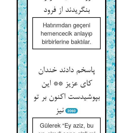
بنگریدند از فرود
Hatırımdan geçeni
hemencecik anlayıp
birbirlerine baktılar.
پاسخم دادند خندان
کای عزیز ** این
بپوشیدست اکنون بر تو
نیز
2060
Gülerek “Ey aziz, bu