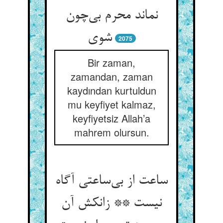
نماند محرم بی‌چون
شوی
2075
Bir zaman,
zamandan, zaman
kaydından kurtuldun
mu keyfiyet kalmaz,
keyfiyetsiz Allah’a
mahrem olursun.
ساعت از بی‌ساعتی آگاه
نیست ** زانکش آن