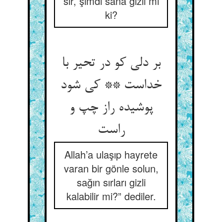
sır, şimdi sana gizli mi
ki?
بر دلی کو در تحیر با
خداست ** کی شود
پوشیده راز چپ و
راست
Allah’a ulaşıp hayrete
varan bir gönle solun,
sağın sırları gizli
kalabilir mi?” dediler.