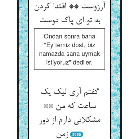
آرزوست ** اقتدا کردن
به تو ای پاک دوست
Ondan sonra bana
“Ey temiz dost, biz
namazda sana uymak
istiyoruz” dediler.
گفتم آری لیک یک
ساعت که من **
مشکلاتی دارم از دور
زمن
2065