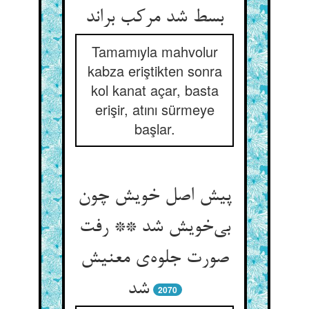
بسط شد مرکب براند
Tamamıyla mahvolur
kabza eriştikten sonra
kol kanat açar, basta
erişir, atını sürmeye
başlar.
پیش اصل خویش چون
بی‌خویش شد ** رفت
صورت جلوه‌ی معنیش
شد
2070