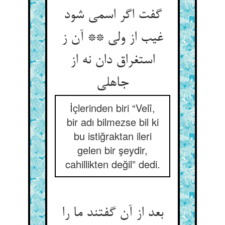
گفت اگر اسمی شود
غیب از ولی ** آن ز
استغراق دان نه از
جاهلی
İçlerinden biri “Velî,
bir adı bilmezse bil ki
bu istiğraktan ileri
gelen bir şeydir,
cahillikten değil” dedi.
بعد از آن گفتند ما را