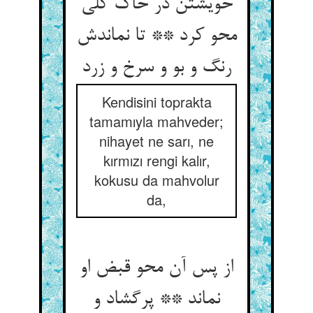
خویشتن در خاک کلی
محو کرد ** تا نماندش
رنگ و بو و سرخ و زرد
Kendisini toprakta
tamamıyla mahveder;
nihayet ne sarı, ne
kırmızı rengi kalır,
kokusu da mahvolur
da,
از پس آن محو قبض او
نماند ** پرگشاد و