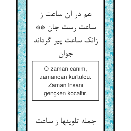
هم در آن ساعت ز
ساعت رست جان **
زانک ساعت پیر گرداند
جوان
O zaman canım,
zamandan kurtuldu.
Zaman insanı
gençken kocaltır.
جمله تلوینها ز ساعت