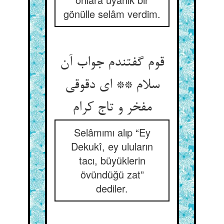
gönülle selâm verdim.
قوم گفتندم جواب آن
سلام ** ای دقوقی
مفخر و تاج کرام
Selâmımı alıp “Ey
Dekukî, ey uluların
tacı, büyüklerin
övündüğü zat”
dediler.