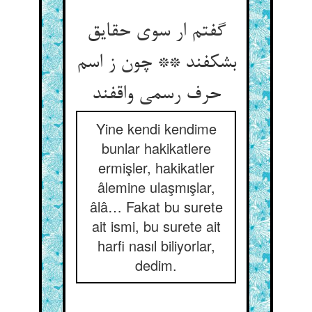
گفتم ار سوی حقایق
بشکفند ** چون ز اسم
حرف رسمی واقفند
Yine kendi kendime
bunlar hakikatlere
ermişler, hakikatler
âlemine ulaşmışlar,
âlâ… Fakat bu surete
ait ismi, bu surete ait
harfi nasıl biliyorlar,
dedim.