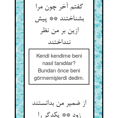
گفتم آخر چون مرا
بشناختند ** پیش
ازین بر من نظر
ننداختند
Kendi kendime beni
nasıl tanıdılar?
Bundan önce beni
görmemişlerdi dedim.
از ضمیر من بدانستند
زود ** یکدگر را