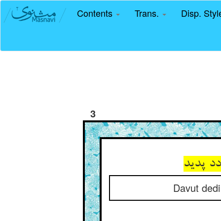
Contents
Trans.
Disp. Sty
3
د پدید
Davut dedi 