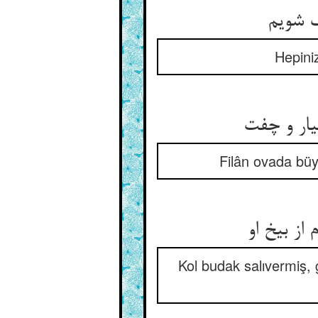
ف شویم
Hepiniz
ار و چفت
Filân ovada büyük
از بیخ او
Kol budak salıvermiş, 