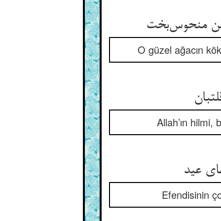
ن منحوس‌بخت
O güzel ağacın kökü
لتبان
Allah’ın hilmi
های عید
Efendisinin ç