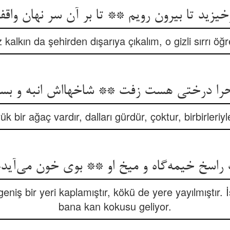
خیزید تا بیرون رویم ** تا بر آن سر نهان واق
 kalkın da şehirden dışarıya çıkalım, o gizli sırrı öğ
حرا درختی هست زفت ** شاخهااش انبه و بسی
 bir ağaç vardır, dalları gürdür, çoktur, birbirleriyl
اسخ خیمه‌گاه و میخ او ** بوی خون می‌آیدم 
geniş bir yeri kaplamıştır, kökü de yere yayılmıştır.
bana kan kokusu geliyor.