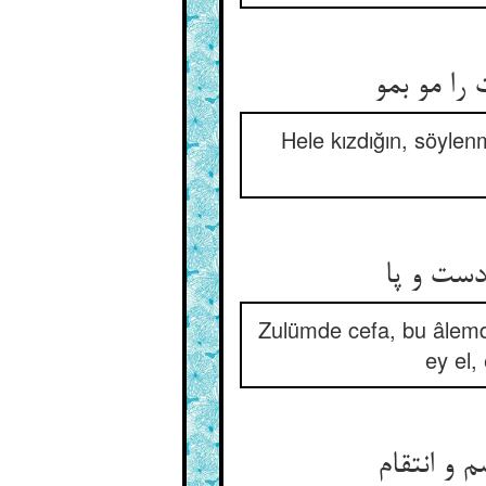
ا مو بمو
Hele kızdığın, söyle
دست و پا
Zulümde cefa, bu âlemde 
ey el,
و انتقام