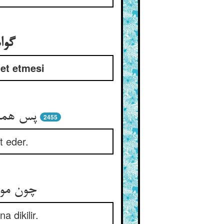
گوا
det etmesi
پس همین
2455
t eder.
چون موک
a dikilir.