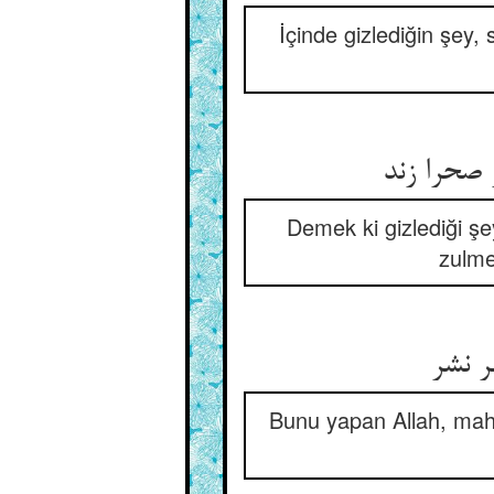
İçinde gizlediğin şey, 
صحرا زند
Demek ki gizlediği şey
zulme
ر نشر
Bunu yapan Allah, mah