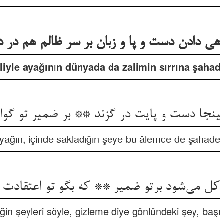
هی دادن دست و پا و زبان بر سر ظالم هم در دن
liyle ayağının dünyada da zalimin sırrına şaha
جا دست و پایت در گزند ** بر ضمیر تو گوا
ayağın, içinde sakladığın şeye bu âlemde de şahade
ل می‌شود برتو ضمیر ** که بگو تو اعتقادت و
tiğin şeyleri söyle, gizleme diye gönlündeki şey, başın