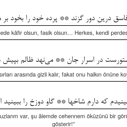
فاسق درین دور گزند ** پرده خود را بخود بر م
de kâfir olsun, fasik olsun… Herkes, kendi perdesin
تورست در اسرار جان ** می‌نهد ظالم بپیش م
ırları arasında gizli kalır, fakat onu halkın önüne ko
ینیدم که دارم شاخها ** گاو دوزخ را ببینید از
uzlarım var, şu âlemde cehennem öküzünü bir görün
gösterir!”