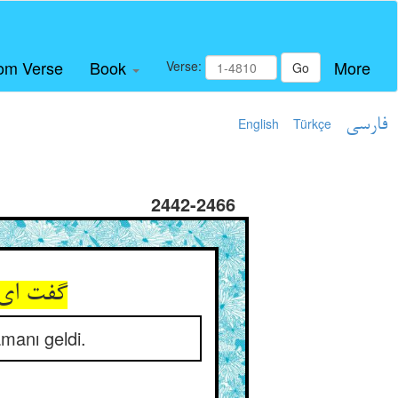
om Verse
Book
More
Verse:
Go
English
Türkçe
فارسی
2442-2466
گفت ای 
amanı geldi.