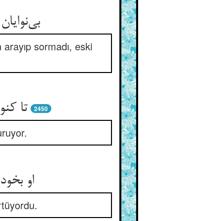
بی‌نوایا
un arayıp sormadı, eski
تا کنو
2450
uruyor.
او بخود
rtüyordu.