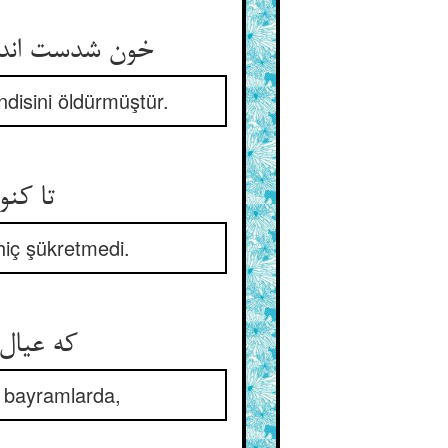
خون شدست اند
ndisini öldürmüştür.
تا کنو
hiç şükretmedi.
که عیال 
e bayramlarda,