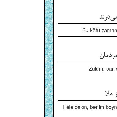
ی‌درند
Bu kötü zamane
ردمان
Zulüm, can s
 ملا
Hele bakın, benim boyn