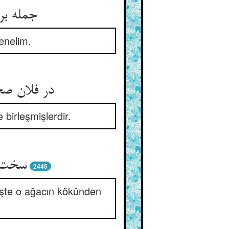
جمله بر
renelim.
در فلان ص
e birleşmişlerdir.
سخت ر
2445
 İşte o ağacın kökünden