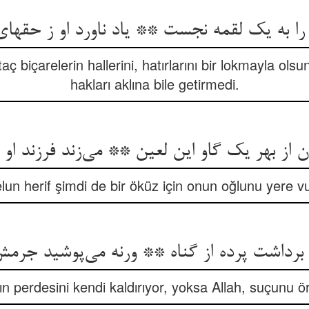
ن را به یک لقمه نجست ** یاد ناورد او ز حقه
ç biçarelerin hallerini, hatırlarını bir lokmayla ols
hakları aklına bile getirmedi.
ن از بهر یک گاو این لعین ** می‌زند فرزند او 
un herif şimdi de bir öküz için onun oğlunu yere v
 برداشت پرده از گناه ** ورنه می‌پوشید جرمش 
n perdesini kendi kaldırıyor, yoksa Allah, suçunu ö