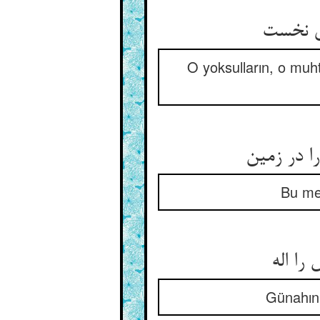
ای نخست
O yoksulların, o muhta
را در زمین
Bu mel
را اله
Günahını