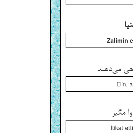
یا
Zalimin e
هی می‌دهند
Elin, 
ا مگیر
İtikat et