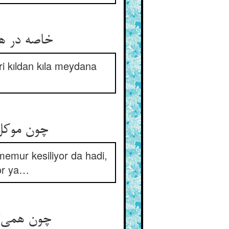
خاصه در ه
i kıldan kıla meydana
چون موکل 
 memur kesiliyor da hadi,
yor ya…
چون همی‌گ