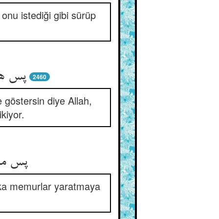
 onu istediği gibi sürüp
پس هم
2460
e göstersin diye Allah,
kiyor.
پس موک
şka memurlar yaratmaya