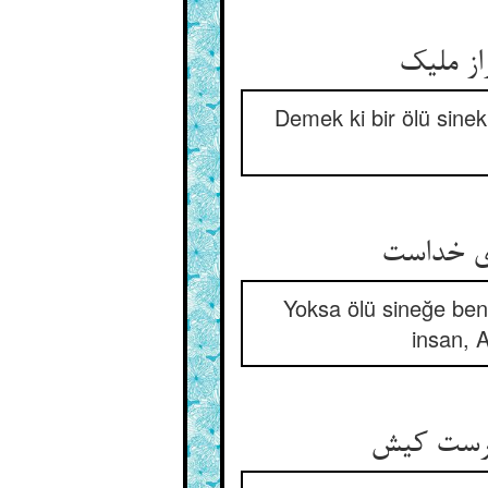
از ملیک
Demek ki bir ölü sinek
‌ی خداست
Yoksa ölü sineğe benze
insan, 
ارست کیش