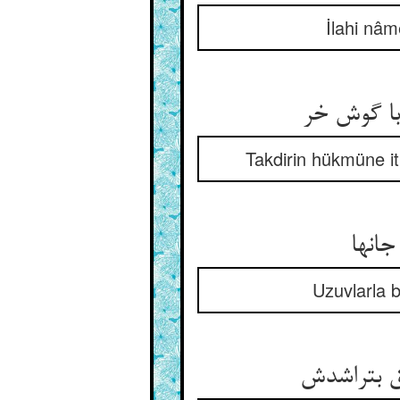
İlahi nâm
با گوش خر
Takdirin hükmüne it
جانها
Uzuvlarla 
ق بتراشدش