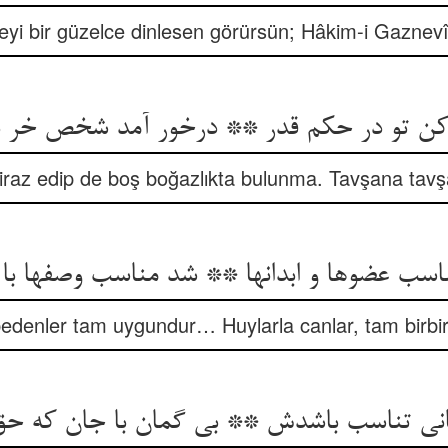
eyi bir güzelce dinlesen görürsün; Hâkim-i Gaznevî
ن تو در حکم قدر ** درخور آمد شخص خر 
iraz edip de boş boğazlıkta bulunma. Tavşana tavş
سب عضوها و ابدانها ** شد مناسب وصفها با 
bedenler tam uygundur… Huylarla canlar, tam birbiri
ی تناسب باشدش ** بی گمان با جان که ح