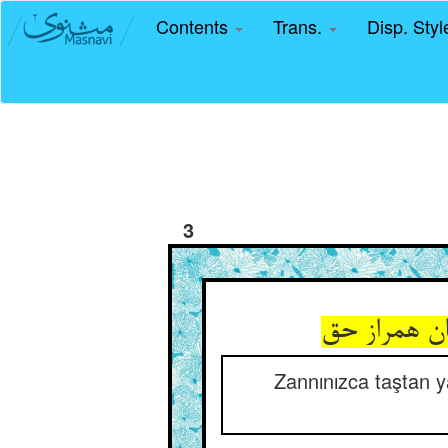
Contents
Trans.
Disp. Sty
3
ان همراز حق
Zannınızca taştan ya