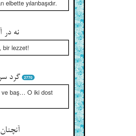
n elbette yılanbaşıdır.
نه در 
 bir lezzet!
گرد سر 
2770
uk ve baş… O iki dost
آنچنان