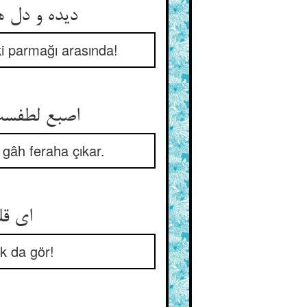
دیده و دل 
ki parmağı arasında!
اصبع لطفست 
 gâh feraha çıkar.
ای قل
k da gör!