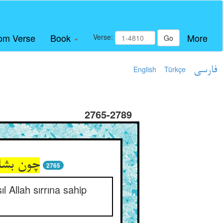
om Verse
Book
More
Verse:
Go
English
Türkçe
فارسی
2765-2789
چون بشا
2765
l Allah sırrına sahip