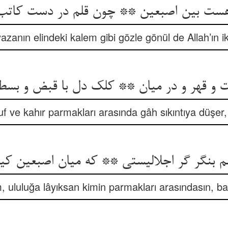
هست بین اصبعین ** چون قلم در دست کات
azanın elindeki kalem gibi gözle gönül de Allah’ın i
و قهر و در میان ** کلک دل با قبض و بسط
uf ve kahır parmakları arasında gâh sıkıntıya düşer,
م بنگر گر اجلالیستی ** که میان اصبعین ک
, ululuğa lâyıksan kimin parmakları arasındasın, ba