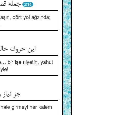
جمله قص
2780
şın, dört yol ağzında;
.
این حروف حال
 bir işe niyetin, yahut
yle!
جز نیاز 
hale girmeyi her kalem