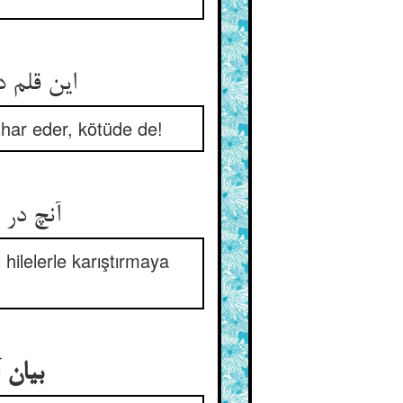
این قلم د
izhar eder, kötüde de!
آنچ در 
ı hilelerle karıştırmaya
بیان 