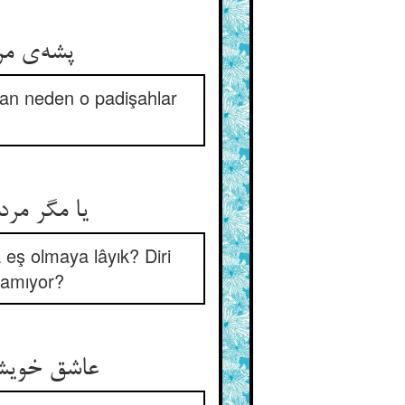
پشه‌ی مر
nsan neden o padişahlar
یا مگر مر
a eş olmaya lâyık? Diri
lamıyor?
عاشق خویش