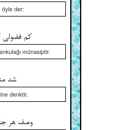
 öyle der:
کم فضولی ک
ankulağı münasiptir.
شد منا
ne denktir.
وصف هر جان