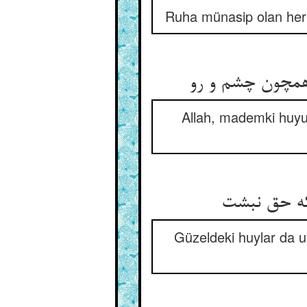
Ruha münasip olan her v
مچون چشم و رو
Allah, mademki huyu,
که حق نبشت
Güzeldeki huylar da uy