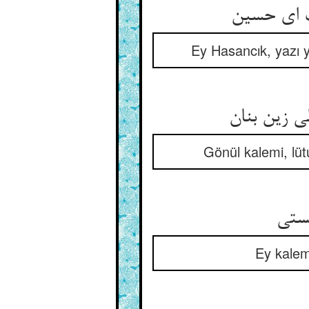
ب ای حسین
Ey Hasancık, yazı y
ی زین بنان
Gönül kalemi, lüt
یستی
Ey kalem