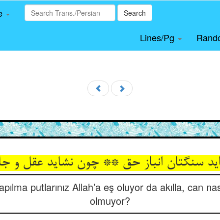
le
Search
Lines/Pg
Rand
ید سنگتان انباز حق ** چون نشاید عقل و ج
pılma putlarınız Allah’a eş oluyor da akılla, can nası
olmuyor?