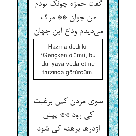
گفت حمزه چونک بودم
من جوان ** مرگ
می‌دیدم وداع این جهان
Hazma dedi ki.
“Gençken ölümü, bu
dünyaya veda etme
tarzında görürdüm.
سوی مردن کس برغبت
کی رود ** پیش
اژدرها برهنه کی شود