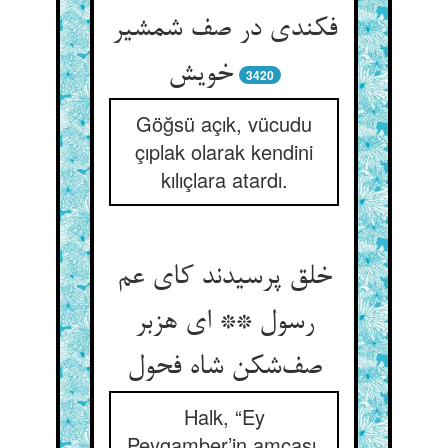
فکندی در صف شمشیر
خویش
3420
Göğsü açık, vücudu
çıplak olarak kendini
kılıçlara atardı.
خلق پرسیدند کای عم
رسول ** ای هزبر
صف‌شکن شاه فحول
Halk, “Ey
Peygamber’in amcası,