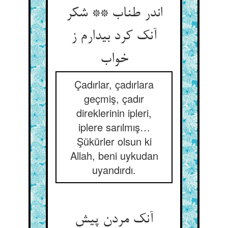
اندر طناب ** شکر
آنک کرد بیدارم ز
خواب
Çadırlar, çadırlara
geçmiş, çadır
direklerinin ipleri,
iplere sarılmış…
Şükürler olsun ki
Allah, beni uykudan
uyandırdı.
آنک مردن پیش