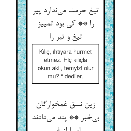
تیغ حرمت می‌ندارد پیر
را ** کی بود تمییز
تیغ و تیر را
Kılıç, ihtiyara hürmet
etmez. Hiç kılıçla
okun aklı, temyizi olur
mu? “ dediler.
زین نسق غمخوارگان
بی‌خبر ** پند می‌دادند