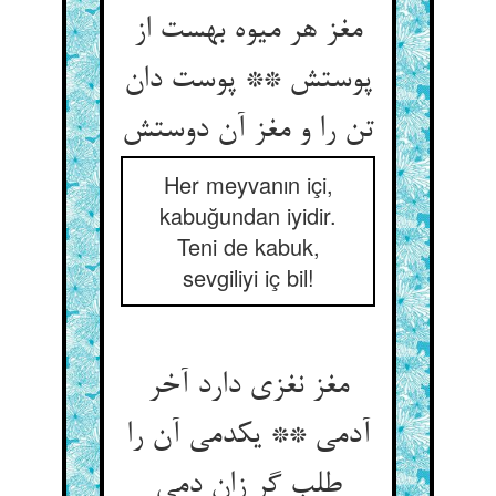
مغز هر میوه بهست از
پوستش ** پوست دان
تن را و مغز آن دوستش
Her meyvanın içi,
kabuğundan iyidir.
Teni de kabuk,
sevgiliyi iç bil!
مغز نغزی دارد آخر
آدمی ** یکدمی آن را
طلب گر زان دمی