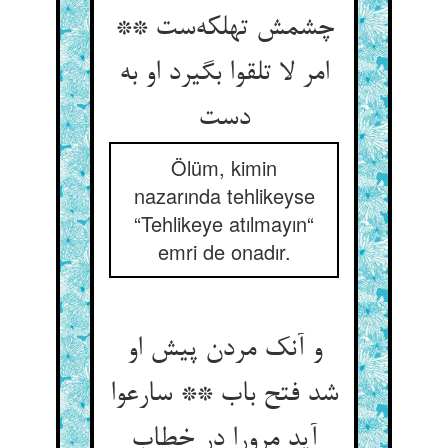
چشمش تهلکه‌ست **
امر لا تلقوا بگیرد او به
دست
Ölüm, kimin
nazarında tehlikeyse
“Tehlikeye atılmayın“
emri de onadır.
و آنک مردن پیش او
شد فتح باب ** سارعوا
آید مرورا در خطاب