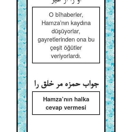
او را از غیر
O bîhaberler,
Hamza’nın kaydına
düşüyorlar,
gayretlerinden ona bu
çeşit öğütler
veriyorlardı.
جواب حمزه مر خلق را
Hamza’nın halka
cevap vermesi