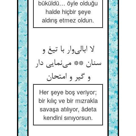
büküldü… öyle olduğu
halde hiçbir şeye
aldırış etmez oldun.
لا ابالی‌وار با تیغ و
سنان ** می‌نمایی دار
و گیر و امتحان
Her şeye boş veriyor;
bir kılıç ve bir mızrakla
savaşa atılıyor, âdeta
kendini sınıyorsun.