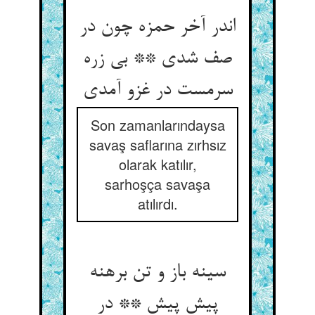
اندر آخر حمزه چون در
صف شدی ** بی زره
سرمست در غزو آمدی
Son zamanlarındaysa
savaş saflarına zırhsız
olarak katılır,
sarhoşça savaşa
atılırdı.
سینه باز و تن برهنه
پیش پیش ** در