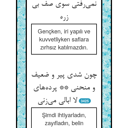
نمی‌رفتی سوی صف بی
زره
Gençken, iri yapılı ve
kuvvetliyken saflara
zırhsız katılmazdın.
چون شدی پیر و ضعیف
و منحنی ** پرده‌های
لا ابالی می‌زنی
3425
Şimdi ihtiyarladın,
zayıfladın, belin