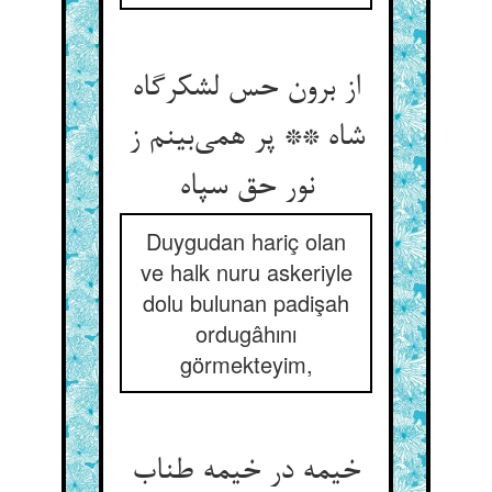
از برون حس لشکرگاه
شاه ** پر همی‌بینم ز
نور حق سپاه
Duygudan hariç olan
ve halk nuru askeriyle
dolu bulunan padişah
ordugâhını
görmekteyim,
خیمه در خیمه طناب