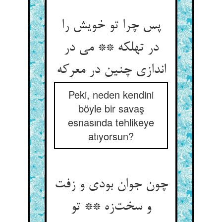
پس چرا تو خویش را
در تهلکه ** می در
اندازی چنین در معرکه
Peki, neden kendini
böyle bir savaş
esnasında tehlikeye
atıyorsun?
چون جوان بودی و زفت
و سخت‌زه ** تو