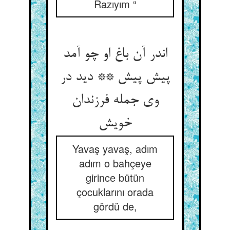
Razıyım “
اندر آن باغ او چو آمد
پیش پیش ** دید در
وی جمله فرزندان
خویش
Yavaş yavaş, adım
adım o bahçeye
girince bütün
çocuklarını orada
gördü de,