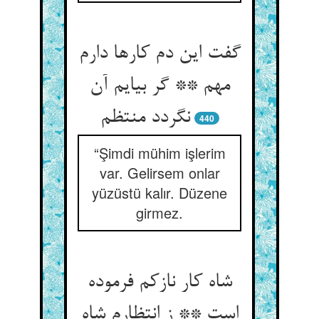
گفت این دم کارها دارم
مهم ** گر بیایم آن
نگردد منتظم
440
“Şimdi mühim işlerim
var. Gelirsem onlar
yüzüstü kalır. Düzene
girmez.
شاه کار نازکم فرموده
است ** ز انتظارم شاه