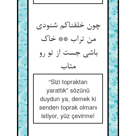
چون خلقناکم شنودی
من تراب ** خاک
باشی جست از تو رو
متاب
“Sizi topraktan
yarattık” sözünü
duydun ya, demek ki
senden toprak olmanı
istiyor, yüz çevirme!