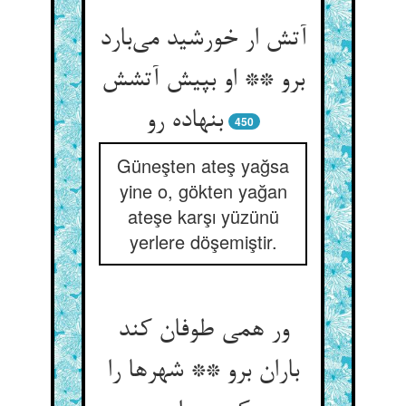
آتش ار خورشید می‌بارد
برو ** او بپیش آتشش
بنهاده رو
450
Güneşten ateş yağsa
yine o, gökten yağan
ateşe karşı yüzünü
yerlere döşemiştir.
ور همی طوفان کند
باران برو ** شهرها را