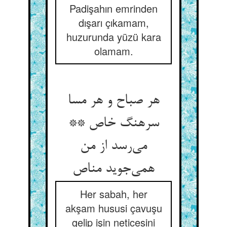
Padişahın emrinden
dışarı çıkamam,
huzurunda yüzü kara
olamam.
هر صباح و هر مسا
سرهنگ خاص **
می‌رسد از من
همی‌جوید مناص
Her sabah, her
akşam hususi çavuşu
gelip işin neticesini