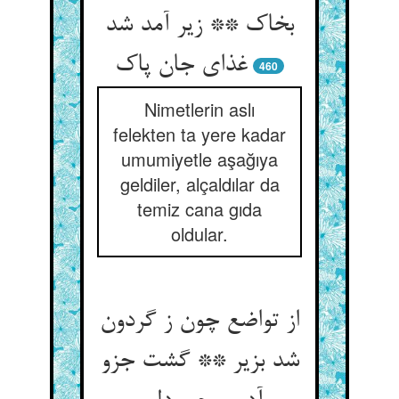
بخاک ** زیر آمد شد
غذای جان پاک
460
Nimetlerin aslı
felekten ta yere kadar
umumiyetle aşağıya
geldiler, alçaldılar da
temiz cana gıda
oldular.
از تواضع چون ز گردون
شد بزیر ** گشت جزو