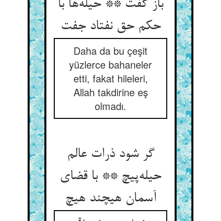
باز گفت ** حیله‌ها با
حکم حق نفتاد جفت
Daha da bu çeşit
yüzlerce bahaneler
etti, fakat hileleri,
Allah takdirine eş
olmadı.
گر شود ذرات عالم
حیله‌پیچ ** با قضای
آسمان هیچند هیچ