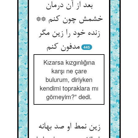
بعد از آن درمان
خشمش چون کنم **
زنده خود را زین مگر
مدفون کنم
445
Kızarsa kızgınlığına
karşı ne çare
bulurum, diriyken
kendimi topraklara mı
gömeyim?” dedi.
زین نمط او صد بهانه