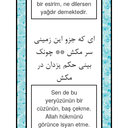
bir esirim, ne dilersen
yağdır demektedir.
ای که جزو این زمینی
سر مکش ** چونک
بینی حکم یزدان در
مکش
Sen de bu
yeryüzünün bir
cüzünün, baş çekme.
Allah hükmünü
görünce isyan etme.