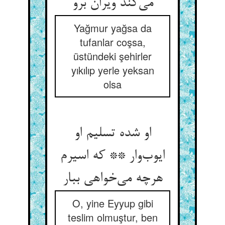
می‌کند ویران برو
Yağmur yağsa da
tufanlar coşsa,
üstündeki şehirler
yıkılıp yerle yeksan
olsa
او شده تسلیم او
ایوب‌وار ** که اسیرم
هرچه می‌خواهی ببار
O, yine Eyyup gibi
teslim olmuştur, ben