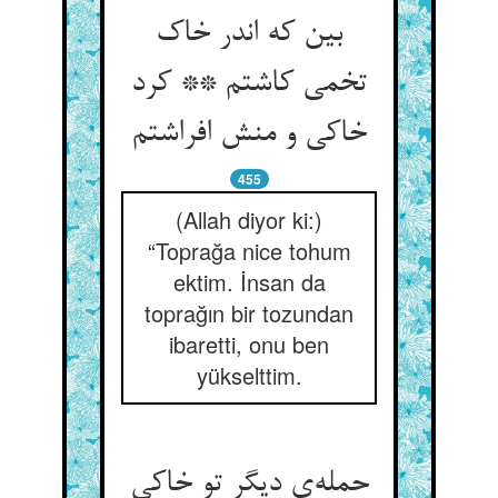
بین که اندر خاک
تخمی کاشتم ** کرد
خاکی و منش افراشتم
455
(Allah diyor ki:)
“Toprağa nice tohum
ektim. İnsan da
toprağın bir tozundan
ibaretti, onu ben
yükselttim.
حمله‌ی دیگر تو خاکی