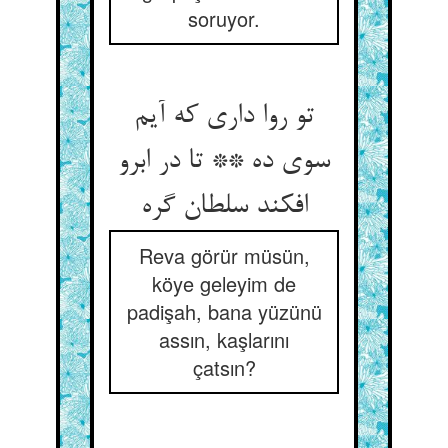
soruyor.
تو روا داری که آیم
سوی ده ** تا در ابرو
افکند سلطان گره
Reva görür müsün,
köye geleyim de
padişah, bana yüzünü
assın, kaşlarını
çatsın?