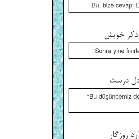
Bu, bize cevap: D
ز ذکر خویش
Sonra yine fikirl
 دل درست
“Bu düşüncemiz de
د روزگار