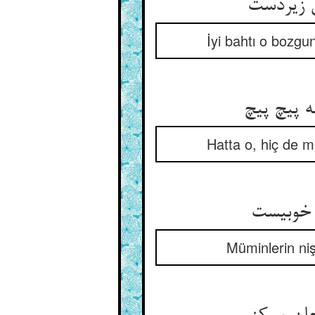
ن زیردست
İyi bahtı o bozgun
ه پیچ پیچ
Hatta o, hiç de 
 خوبیست
Müminlerin niş