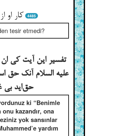
کار او 
4485
eden tesir etmedi?
تفسیر این آیت کی ان ت
علیه السلام آنک حق اس
حق‌اید بی 
diyordunuz ki “Benimle
 onu kazandır, ona
reziniz yok sansınlar
di Muhammed’e yardım