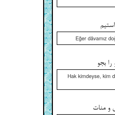
استیم
Eğer dâvamız doğr
را بجو
Hak kimdeyse, kim d
 و منات