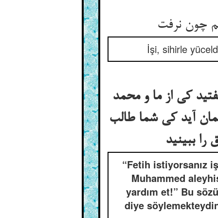
م چون نرفت
İşi, sihirle yüce
فتید کی از ما و محمد
گمان آید کی شما طالب
را ببینید
“Fetih istiyorsanız i
Muhammed aleyhiss
yardım et!” Bu sözü,
diye söylemekteydin