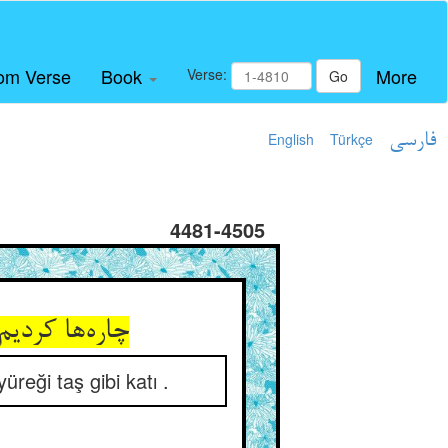
om Verse
Book
More
Verse:
Go
English
Türkçe
فارسی
4481-4505
چاره‌ها کردی
reği taş gibi katı .