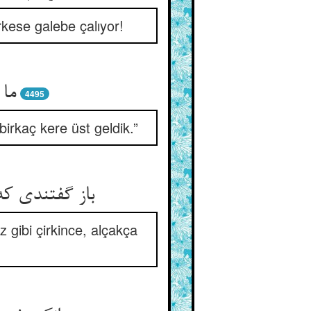
kese galebe çalıyor!
ما 
4495
rkaç kere üst geldik.”
باز گفتندی ک
gibi çirkince, alçakça