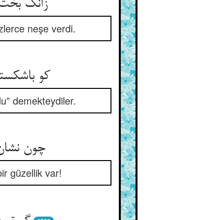
زانک بخت 
üzlerce neşe verdi.
کو باشکسته
u” demekteydiler.
چون نشان
r güzellik var!