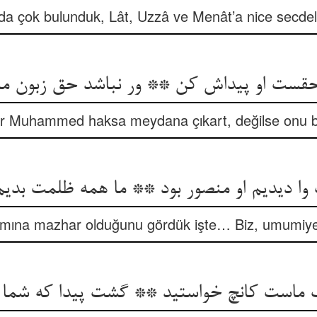
a çok bulunduk, Lât, Uzzâ ve Menât’a nice secdele
حقست او پیداش کن ** ور نباشد حق زبون 
er Muhammed haksa meydana çıkart, değilse onu b
ا دیدیم او منصور بود ** ما همه ظلمت بدیم ا
ımına mazhar olduğunu gördük işte… Biz, umumiyet
 ماست کانچ خواستید ** گشت پیدا که شما ن