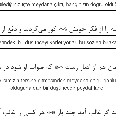
ilediğiniz işte meydana çıktı, hanginizin doğru oldu
یشه را از فکر خویش ** کور می‌کردند و دفع ا
erindeki bu düşünceyi körletiyorlar, bu sözleri bıraka
ان هم از ادبار رست ** که صواب او شود در
 işimizin tersine gitmesinden meydana geldi; gön
olduğuna dair bir düşüncedir peydahlandı.
 گر غالب آمد چند بار ** هر کسی را غالب آر