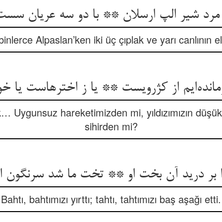
 مرد شیر الپ ارسلان ** با دو سه عریان سست
binlerce Alpaslan’ken iki üç çıplak ve yarı canlının e
انده‌ایم از کژرویست ** یا ز اخترهاست یا 
ık… Uygunsuz hareketimizden mi, yıldızımızın düş
sihirden mi?
 بر درید آن بخت او ** تخت ما شد سرنگون ا
Bahtı, bahtımızı yırttı; tahtı, tahtımızı baş aşağı etti.