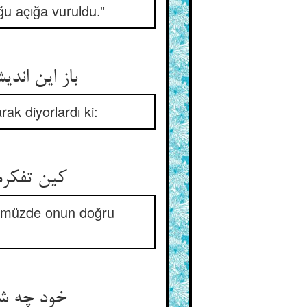
ğu açığa vuruldu.”
باز این اند
rak diyorlardı ki:
کین تفکرم
lümüzde onun doğru
خود چه شد