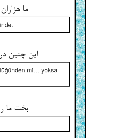
ما هزاران
linde.
این چنین درم
üklüğünden mi… yoksa
بخت ما را