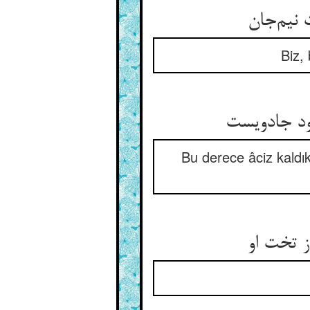
 نیم‌جان
Biz, 
خود جادویست
Bu derece âciz kald
ز تخت او