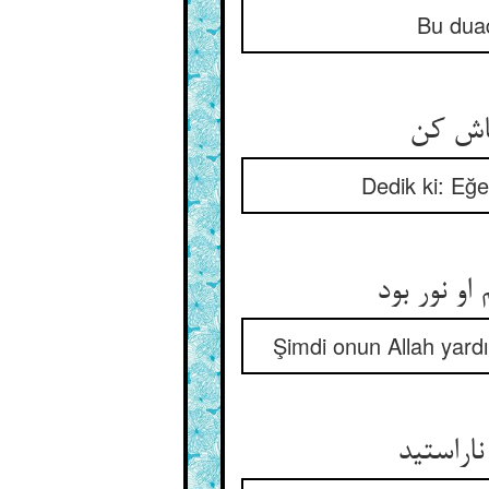
Bu duad
ماش کن
Dedik ki: Eğ
و نور بود
Şimdi onun Allah yard
اراستید