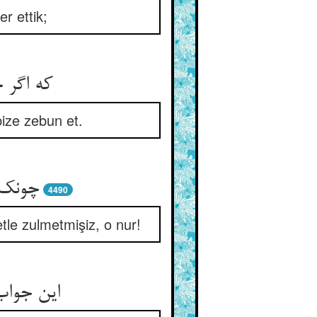
r ettik;
که اگر 
ize zebun et.
چونک و
4490
le zulmetmişiz, o nur!
این جواب