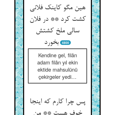
هین مگو کاینک فلانی
کشت کرد ** در فلان
سالی ملخ کشتش
بخورد
4800
Kendine gel, filân
adam filân yıl ekin
ektide mahsulünü
çekirgeler yedi…
پس چرا کارم که اینجا
خوف هست ** من