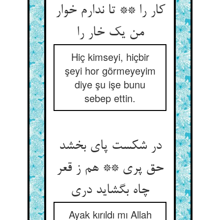
کار را ** تا ندارم خوار
من یک خار را
Hiç kimseyi, hiçbir
şeyi hor görmeyeyim
diye şu işe bunu
sebep ettin.
در شکست پای بخشد
حق پری ** هم ز قعر
چاه بگشاید دری
Ayak kırıldı mı Allah