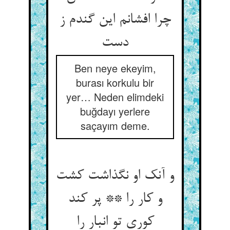
چرا افشانم این گندم ز
دست
Ben neye ekeyim,
burası korkulu bir
yer… Neden elimdeki
buğdayı yerlere
saçayım deme.
و آنک او نگذاشت کشت
و کار را ** پر کند
کوری تو انبار را