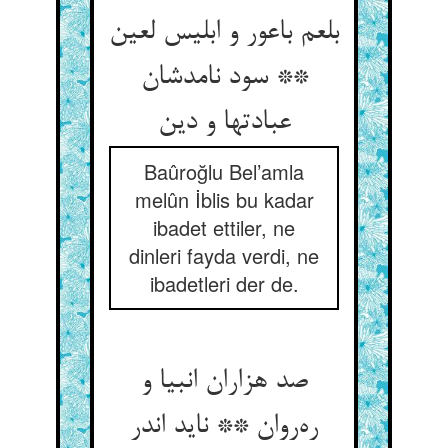
بلعم باعور و ابلیس لعین
** سود نامدشان
عبادتها و دین
Baûroğlu Bel’amla
melûn İblis bu kadar
ibadet ettiler, ne
dinleri fayda verdi, ne
ibadetleri der de.
صد هزاران انبیا و
ره‌روان ** ناید اندر