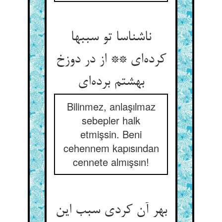
ناشناسا تو سببها
کرده‌ای ** از در دوزخ
بهشتم برده‌ای
Bilinmez, anlaşılmaz
sebepler halk
etmişsin. Beni
cehennem kapısından
cennete almışsın!
بهر آن کردی سبب این