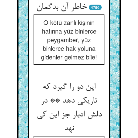
خاطر آن بدگمان
4790
O kötü zanlı kişinin
hatırına yüz binlerce
peygamber, yüz
binlerce hak yoluna
gidenler gelmez bile!
این دو را گیرد که
تاریکی دهد ** در
دلش ادبار جز این کی
نهد