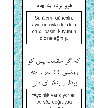
فرو برده به چاه
Şu âlem, güneşin,
ayın nuruyla dopdolu
da o, başını kuyunun
dibine eğmiş.
که اگر حقست پس کو
روشنی ** سر ز چه
بردار و بنگر ای دنی
“Aydınlık var diyorlar,
bu söz doğruysa