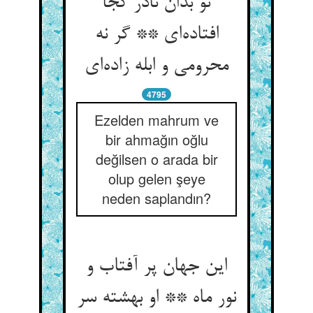
تو بدان نادر کجا
افتاده‌ای ** گر نه
محرومی و ابله زاده‌ای
4795
Ezelden mahrum ve
bir ahmağın oğlu
değilsen o arada bir
olup gelen şeye
neden saplandın?
این جهان پر آفتاب و
نور ماه ** او بهشته سر