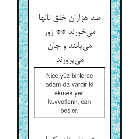
صد هزاران خلق نانها
می‌خورند ** زور
می‌یابند و جان
می‌پرورند
Nice yüz binlerce
adam da vardır ki
ekmek yer,
kuvvetlenir, can
besler.