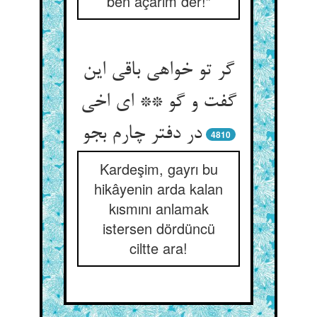
ben açarım der!”
گر تو خواهی باقی این
گفت و گو ** ای اخی
در دفتر چارم بجو
4810
Kardeşim, gayrı bu
hikâyenin arda kalan
kısmını anlamak
istersen dördüncü
ciltte ara!