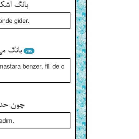
بانگ اشک
 önde gider.
بانگ م
795
mastara benzer, fiil de o
چون حدی
ladım.