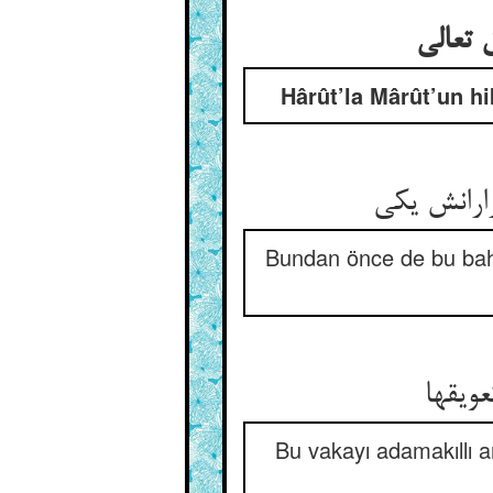
 تعالی
Hârût’la Mârût’un hi
ارانش یکی
Bundan önce de bu bahs
ویقها
Bu vakayı adamakıllı a