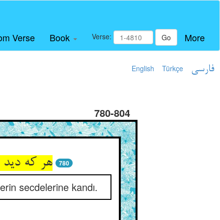
om Verse
Book
More
Verse:
Go
English
Türkçe
فارسی
780-804
هر که دید 
780
erin secdelerine kandı.