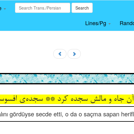
le
Search
Lines/Pg
Rand
آن جاه و مالش سجده کرد ** سجده‌ی افسوسیا
ını gördüyse secde etti, o da o saçma sapan herifl