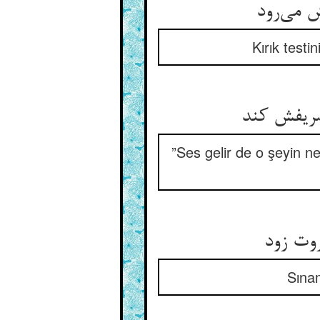
 می‌رود
Kırık testi
صریفش کند
”Ses gelir de o şeyin ne
وت زود
Sınam