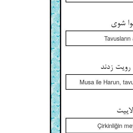
وا شوی
Tavusların 
 رویت زدند
Musa ile Harun, tavus
لاییت
Çirkinliğin me