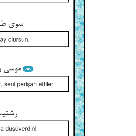
سوی طاو
vay olursun.
موسی و 
785
 seni perişan ettiler.
زشتیت 
ara düşüverdin!