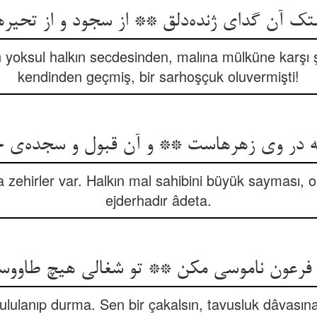
 آن گدای ژنده‌دلق ** از سجود و از تحیر
n yoksul halkın secdesinden, malına mülküne karşı
kendinden geçmiş, bir sarhoşçuk oluvermişti!
که در وی زهرهاست ** و آن قبول و سجده‌ی 
 zehirler var. Halkın mal sahibini büyük sayması,
ejderhadır âdeta.
فرعون ناموسی مکن ** تو شغالی هیچ طاوو
 ululanıp durma. Sen bir çakalsın, tavusluk dâvasın