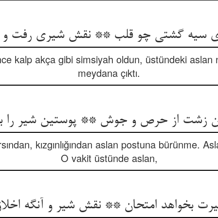
 سیه گشتی چو قلب ** نقش شیری رفت و پ
e kalp akça gibi simsiyah oldun, üstündeki aslan na
meydana çıktı.
 زشت از حرص و جوش ** پوستین شیر را ب
rsından, kızgınlığından aslan postuna bürünme. Asl
O vakit üstünde aslan,
یرت بخواهد امتحان ** نقش شیر و آنگه اخلا