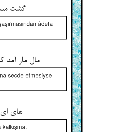
گشت مستک
 şaşırmasından âdeta
مال مار آمد 
 ona secde etmesiyse
های ای 
a kalkışma.