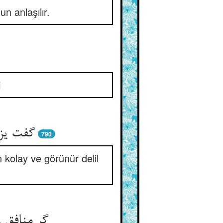
n anlaşılır.
i
گفت یزد
790
 kolay ve görünür delil
گر منافق 