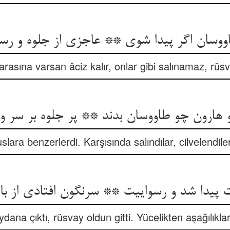
وسان اگر پیدا شوی ** عاجزی از جلوه و رس
arasına varsan âciz kalır, onlar gibi salınamaz, rüs
هارون چو طاووسان بدند ** پر جلوه بر سر و
lara benzerlerdi. Karşısında salındılar, cilvelendiler,
پیدا شد و رسواییت ** سرنگون افتادی از با
ydana çıktı, rüsvay oldun gitti. Yücelikten aşağılıkl