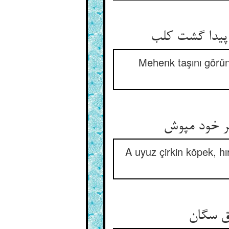
یدا گشت کلب
Mehenk taşını görünc
ر خود مپوش
A uyuz çirkin köpek, hı
ق سگان