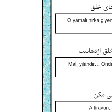
های خلق
O yamalı hırka giye
خلق اژدهاست
Mal, yılandır… Onda
سی مکن
A firavun,