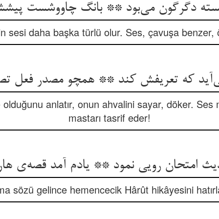
سته دگرگون می‌بود ** بانگ چاووشست پیشش
nin sesi daha başka türlü olur. Ses, çavuşa benzer,
ی‌آید که تعریفش کند ** همچو مصدر فعل ت
 olduğunu anlatır, onun ahvalini sayar, döker. Ses 
mastarı tasrif eder!
ث امتحان رویی نمود ** یادم آمد قصه‌ی هار
a sözü gelince hemencecik Hârût hikâyesini hatır