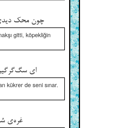
چون محک دیدی
kşı gitti, köpekliğin
ای سگ‌گرگین
an kükrer de seni sınar.
غره‌ی ش