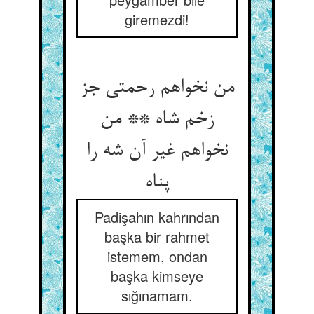
giremezdi!
من نخواهم رحمتی جز
زخم شاه ** من
نخواهم غیر آن شه را
پناه
Padişahın kahrından
başka bir rahmet
istemem, ondan
başka kimseye
sığınamam.