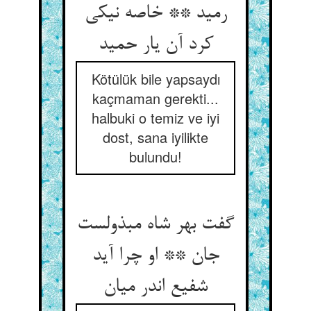
رمید ** خاصه نیکی
کرد آن یار حمید
Kötülük bile yapsaydı
kaçmaman gerekti...
halbuki o temiz ve iyi
dost, sana iyilikte
bulundu!
گفت بهر شاه مبذولست
جان ** او چرا آید
شفیع اندر میان