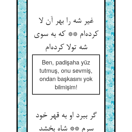
غیر شه را بهر آن لا
کرده‌ام ** که به سوی
شه تولا کرده‌ام
Ben, padişaha yüz
tutmuş, onu sevmiş,
ondan başkasını yok
bilmişim!
گر ببرد او به قهر خود
سرم ** شاه بخشد