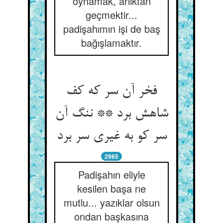
oynamak, arlıktan
geçmektir...
padişahımın işi de baş
bağışlamaktır.
فخر آن سر که کف
شاهش برد ** ننگ آن
سر کو به غیری سر برد
2965
Padişahın eliyle
kesilen başa ne
mutlu... yazıklar olsun
ondan başkasına