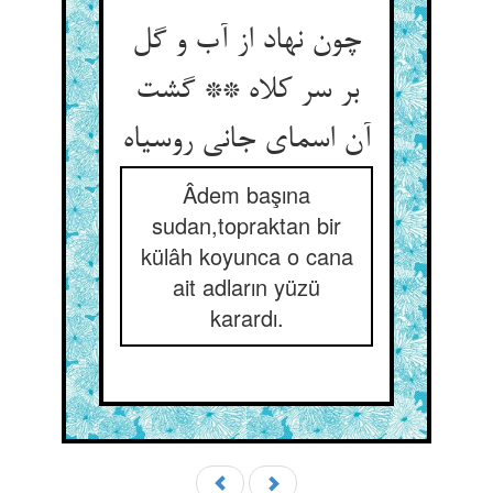
چون نهاد از آب و گل
بر سر کلاه ** گشت
آن اسمای جانی روسیاه
Âdem başına
sudan,topraktan bir
külâh koyunca o cana
ait adların yüzü
karardı.