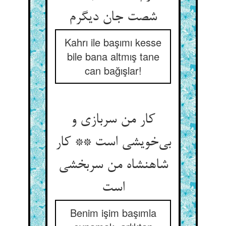
شصت جان دیگرم
Kahrı ile başımı kesse
bile bana altmış tane
can bağışlar!
کار من سربازی و
بی‌خویشی است ** کار
شاهنشاه من سربخشی
است
Benim işim başımla