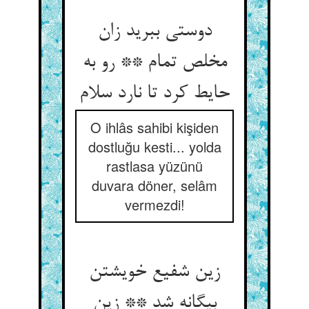
دوستی ببرید زان
مخلص تمام ** رو به
حایط کرد تا نارد سلام
O ihlâs sahibi kişiden
dostluğu kesti... yolda
rastlasa yüzünü
duvara döner, selâm
vermezdi!
زین شفیع خویشتن
بیگانه شد ** زین