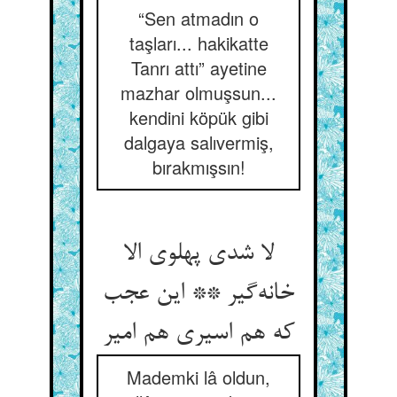
“Sen atmadın o
taşları... hakikatte
Tanrı attı” ayetine
mazhar olmuşsun...
kendini köpük gibi
dalgaya salıvermiş,
bırakmışsın!
لا شدی پهلوی الا
خانه‌گیر ** این عجب
که هم اسیری هم امیر
Mademki lâ oldun,