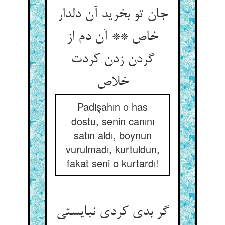
جان تو بخرید آن دلدار
خاص ** آن دم از
گردن زدن کردت
خلاص
Padişahın o has
dostu, senin canını
satın aldı, boynun
vurulmadı, kurtuldun,
fakat seni o kurtardı!
گر بدی کردی نبایستی