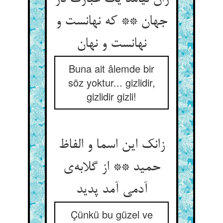
جهان ** که نهانست و
نهانست و نهان
Buna ait âlemde bir
söz yoktur... gizlidir,
gizlidir gizli!
زانک این اسما و الفاظ
حمید ** از گلابه‌ی
آدمی آمد پدید
Çünkü bu güzel ve