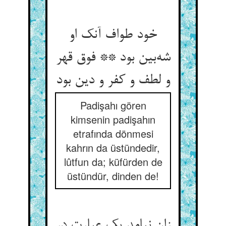
خود طواف آنک او
شه‌بین بود ** فوق قهر
و لطف و کفر و دین بود
Padişahı gören
kimsenin padişahın
etrafında dönmesi
kahrın da üstündedir,
lûtfun da; küfürden de
üstündür, dinden de!
زان نیامد یک عبارت در