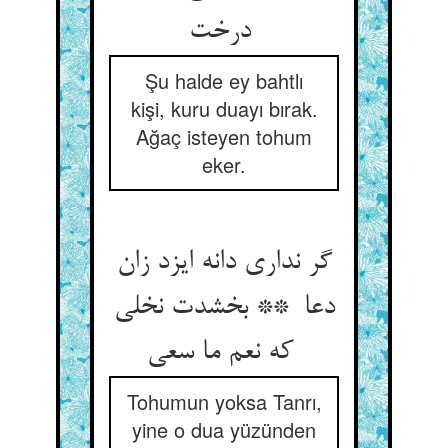
درخت
Şu halde ey bahtlı
kişi, kuru duayı bırak.
Ağaç isteyen tohum
eker.
گر نداری دانه ایزد زان
دعا ** بخشدت نخلی
که نعم ما سعی
Tohumun yoksa Tanrı,
yine o dua yüzünden