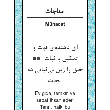
مناجات
Münacat
ای دهنده‌ی قوت و
تمکین و ثبات **
خلق را زین بی‌ثباتی ده
نجات
Ey gıda, temkin ve
sebat ihsan eden
Tanrı, halkı bu