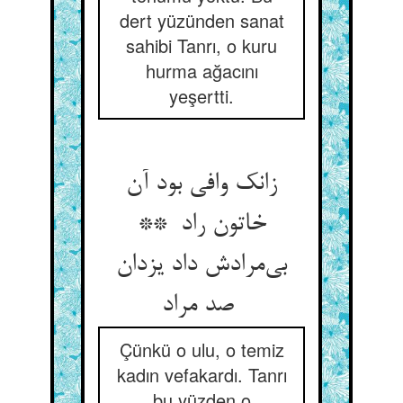
dert yüzünden sanat
sahibi Tanrı, o kuru
hurma ağacını
yeşertti.
زانک وافی بود آن
خاتون راد **
بی‌مرادش داد یزدان
صد مراد
Çünkü o ulu, o temiz
kadın vefakardı. Tanrı
bu yüzden o