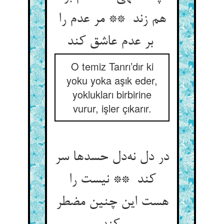
هم زند ** مر عدم را
بر عدم عاشق کند
O temiz Tanrı’dır ki
yoku yoka aşık eder,
yoklukları birbirine
vurur, işler çıkarır.
در دل نه‌دل حسدها سر
کند ** نیست را
هست این چنین مضطر