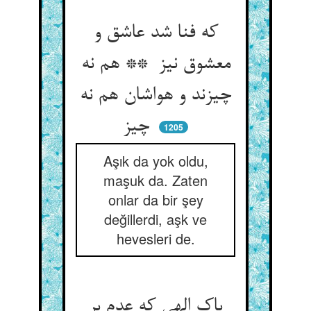
که فنا شد عاشق و
معشوق نیز ** هم نه
چیزند و هواشان هم نه
چیز
1205
Aşık da yok oldu,
maşuk da. Zaten
onlar da bir şey
değillerdi, aşk ve
hevesleri de.
پاک الهی که عدم بر