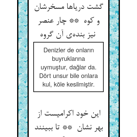
گشت دریاها مسخرشان
و کوه ** چار عنصر
نیز بنده‌ی آن گروه
Denizler de onların
buyruklarına
uymuştur, dağlar da.
Dört unsur bile onlara
kul, köle kesilmiştir.
این خود اکرامیست از
بهر نشان ** تا ببینند