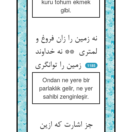
kuru tohum ekmek
gibi.
نه زمین را زان فروغ و
لمتری ** نه خداوند
زمین را توانگری
1185
Ondan ne yere bir
parlaklık gelir, ne yer
sahibi zenginleşir.
جز اشارت که ازین