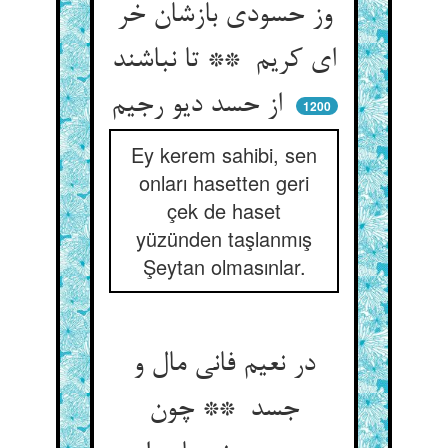
وز حسودی بازشان خر
ای کریم ** تا نباشند
از حسد دیو رجیم
1200
Ey kerem sahibi, sen
onları hasetten geri
çek de haset
yüzünden taşlanmış
Şeytan olmasınlar.
در نعیم فانی مال و
جسد ** چون