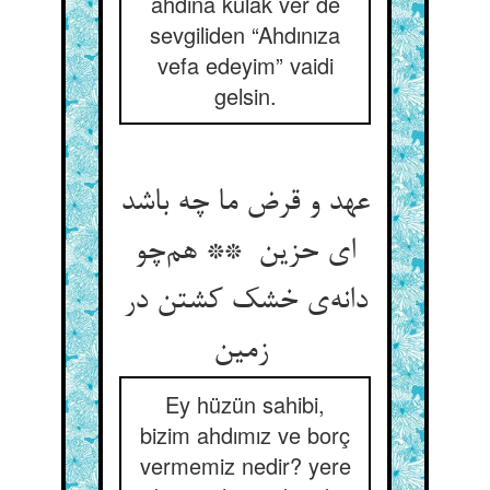
ahdına kulak ver de
sevgiliden “Ahdınıza
vefa edeyim” vaidi
gelsin.
عهد و قرض ما چه باشد
ای حزین ** هم‌چو
دانه‌ی خشک کشتن در
زمین
Ey hüzün sahibi,
bizim ahdımız ve borç
vermemiz nedir? yere