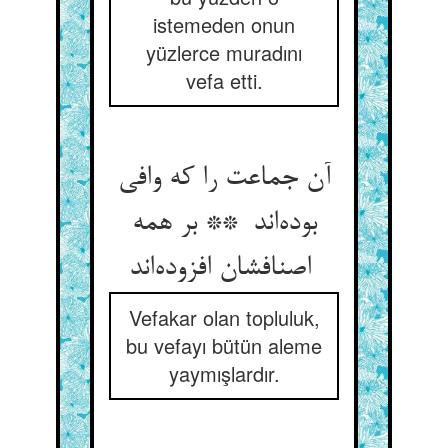
istemeden onun
yüzlerce muradını
vefa etti.
آن جماعت را که وافی
بوده‌اند ** بر همه
اصنافشان افزوده‌اند
Vefakar olan topluluk,
bu vefayı bütün aleme
yaymışlardır.