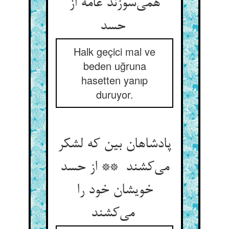
همی‌سوزند عامه از
حسد
Halk geçici mal ve
beden uğruna
hasetten yanıp
duruyor.
پادشاهان بین که لشکر
می‌کشند ** از حسد
خویشان خود را
می‌کشند