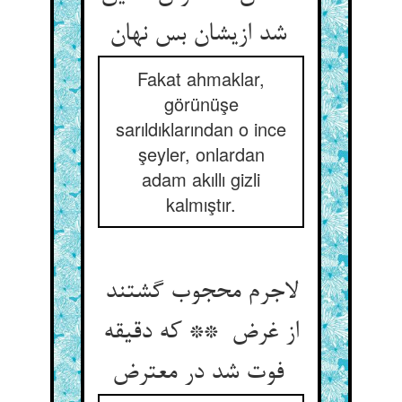
شد ازیشان بس نهان
Fakat ahmaklar,
görünüşe
sarıldıklarından o ince
şeyler, onlardan
adam akıllı gizli
kalmıştır.
لاجرم محجوب گشتند
از غرض ** که دقیقه
فوت شد در معترض