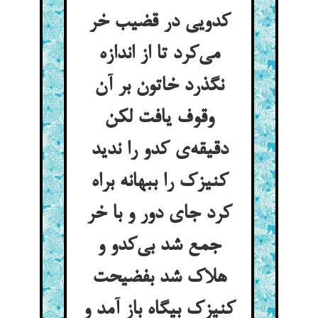
کدویی در قضیب خر
می‌کرد تا از اندازه
نگذرد خاتون بر آن
وقوف یافت لکن
دقیقه‌ی کدو را ندید
کنیزک را ببهانه براه
کرد جای دور و با خر
جمع شد بی‌کدو و
هلاک شد بفضیحت
کنیزک بیگاه باز آمد و