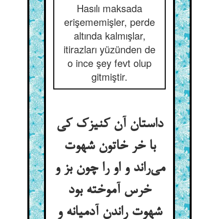
Hasılı maksada
erişememişler, perde
altında kalmışlar,
itirazları yüzünden de
o ince şey fevt olup
gitmiştir.
داستان آن کنیزک کی
با خر خاتون شهوت
می‌راند و او را چون بز و
خرس آموخته بود
شهوت راندن آدمیانه و