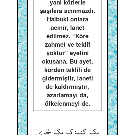
yani körlerle
şaşılara acınmazdı.
Halbuki onlara
acınır, lanet
edilmez. “Köre
zahmet ve teklif
yoktur” ayetini
okusana. Bu ayet,
körden teklifi de
gidermiştir, laneti
de kaldırmıştır,
azarlamayı da,
öfkelenmeyi de.
یک کنیزک یک خری