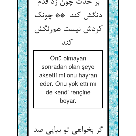
بر حدث چون زد قدم
دنگش کند ** چونک
کردش نیست هم‌رنگش
کند
Önü olmayan
sonradan olan şeye
aksetti mi onu hayran
eder. Onu yok etti mi
de kendi rengine
boyar.
گر بخواهی تو بیایی صد