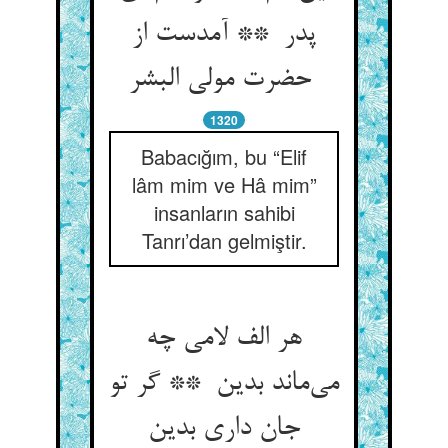
پدر ** آمدست از
حضرت مولی البشر
1320
Babacığım, bu “Elif
lâm mim ve Hâ mim”
insanların sahibi
Tanrı’dan gelmiştir.
هر الف لامی چه
می‌ماند بدین ** گر تو
جان داری بدین