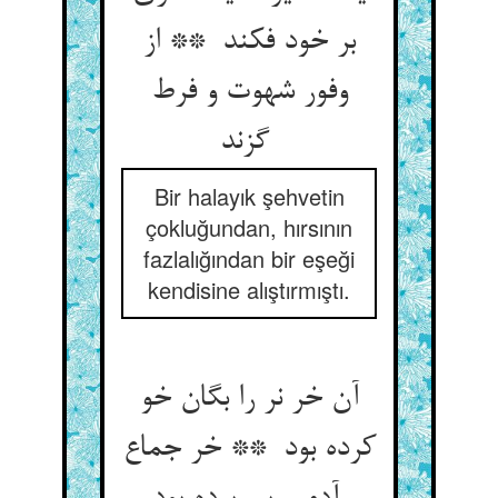
بر خود فکند ** از
وفور شهوت و فرط
گزند
Bir halayık şehvetin
çokluğundan, hırsının
fazlalığından bir eşeği
kendisine alıştırmıştı.
آن خر نر را بگان خو
کرده بود ** خر جماع