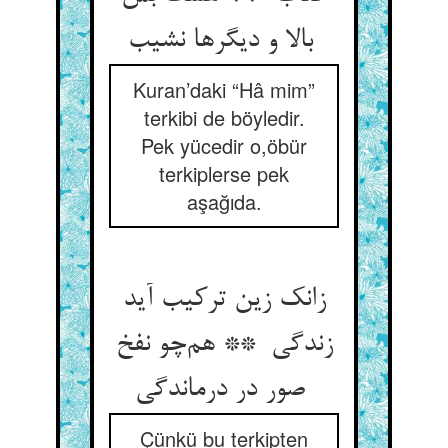
بالا و دیگرها نشیب
Kuran’daki “Hâ mim”
terkibi de böyledir.
Pek yücedir o,öbür
terkiplerse pek
aşağıda.
زانک زین ترکیب آید
زندگی ** هم‌چو نفخ
صور در درماندگی
Çünkü bu terkipten