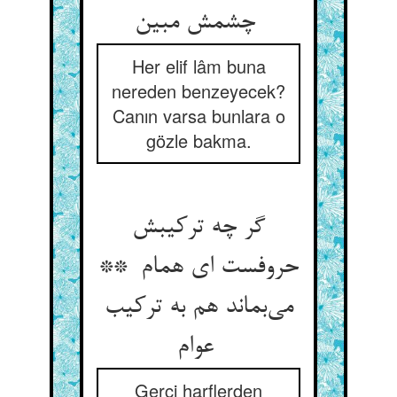
چشمش مبین
Her elif lâm buna
nereden benzeyecek?
Canın varsa bunlara o
gözle bakma.
گر چه ترکیبش
حروفست ای همام **
می‌بماند هم به ترکیب
عوام
Gerçi harflerden