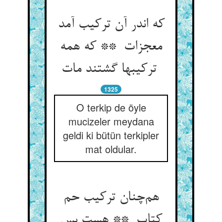
که اندر آن ترکیب آمد
معجزات ** که همه
ترکیبها گشتند مات
1325
O terkip de öyle
mucizeler meydana
geldi ki bütün terkipler
mat oldular.
هم‌چنان ترکیب حم
کتاب ** هست بس