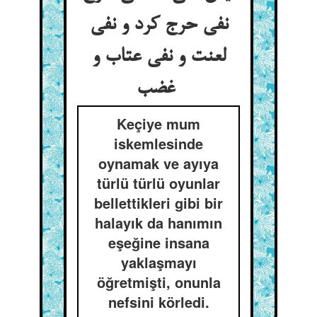
نفی حرج کرد و نفی
لعنت و نفی عتاب و
غضب
Keçiye mum
iskemlesinde
oynamak ve ayıya
türlü türlü oyunlar
bellettikleri gibi bir
halayık da hanımın
eşeğine insana
yaklaşmayı
öğretmişti, onunla
nefsini körledi.