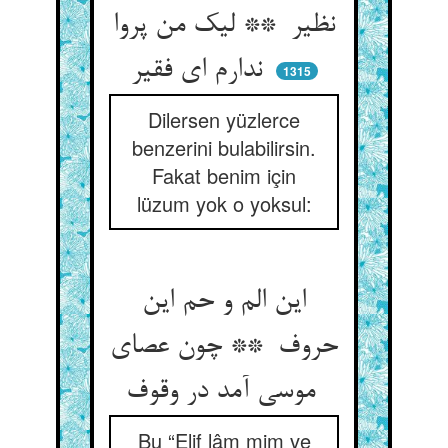
نظیر ** لیک من پروا
ندارم ای فقیر
1315
Dilersen yüzlerce
benzerini bulabilirsin.
Fakat benim için
lüzum yok o yoksul:
این الم و حم این
حروف ** چون عصای
موسی آمد در وقوف
Bu “Elif lâm mim ve