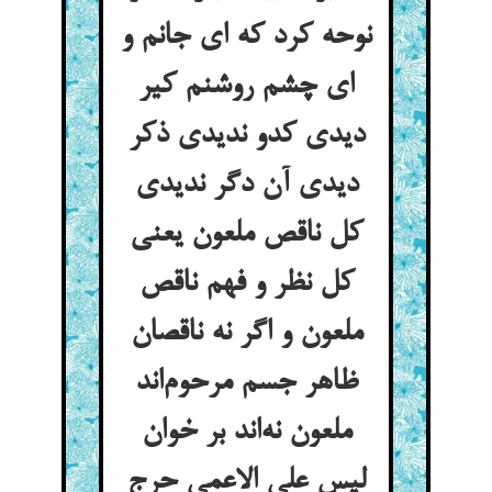
نوحه کرد که ای جانم و
ای چشم روشنم کیر
دیدی کدو ندیدی ذکر
دیدی آن دگر ندیدی
کل ناقص ملعون یعنی
کل نظر و فهم ناقص
ملعون و اگر نه ناقصان
ظاهر جسم مرحوم‌اند
ملعون نه‌اند بر خوان
لیس علی الاعمی حرج