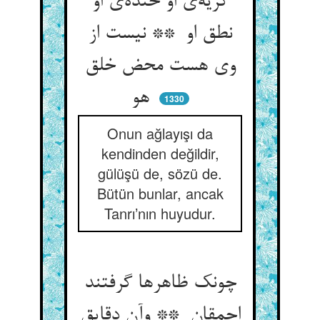
گریه‌ی او خنده‌ی او
نطق او ** نیست از
وی هست محض خلق
هو
1330
Onun ağlayışı da
kendinden değildir,
gülüşü de, sözü de.
Bütün bunlar, ancak
Tanrı’nın huyudur.
چونک ظاهرها گرفتند
احمقان ** وآن دقایق