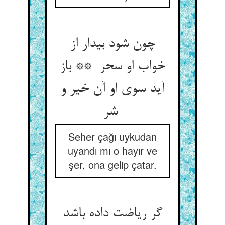
چون شود بیدار از
خواب او سحر ** باز
آید سوی او آن خیر و
شر
Seher çağı uykudan
uyandı mı o hayır ve
şer, ona gelip çatar.
گر ریاضت داده باشد