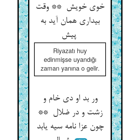
خوی خویش ** وقت
بیداری همان آید به
پیش
Riyazatı huy
edinmişse uyandığı
zaman yanına o gelir.
ور بد او دی خام و
زشت و در ضلال **
چون عزا نامه سیه یابد