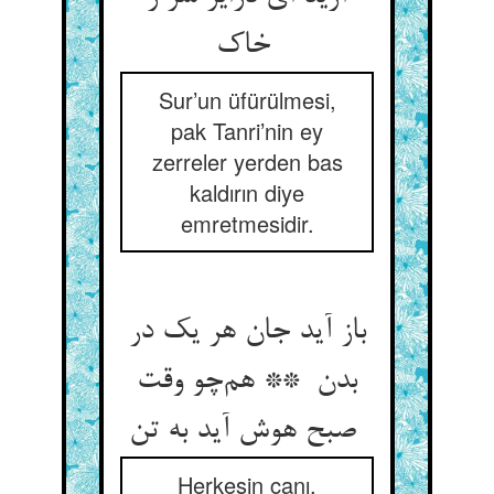
خاک
Sur’un üfürülmesi,
pak Tanri’nin ey
zerreler yerden bas
kaldırın diye
emretmesidir.
باز آید جان هر یک در
بدن ** هم‌چو وقت
صبح هوش آید به تن
Herkesin canı,