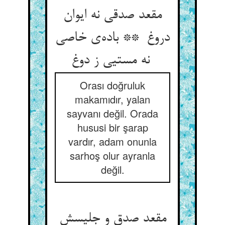
مقعد صدقی نه ایوان
دروغ ** باده‌ی خاصی
نه مستیی ز دوغ
Orası doğruluk
makamıdır, yalan
sayvanı değil. Orada
hususi bir şarap
vardır, adam onunla
sarhoş olur ayranla
değil.
مقعد صدق و جلیسش