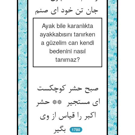
جان تن خود ای صنم
Ayak bile karanlıkta
ayakkabısını tanırken
a güzelim can kendi
bedenini nasıl
tanımaz?
صبح حشر کوچکست
ای مستجیر ** حشر
اکبر را قیاس از وی
بگیر
1780