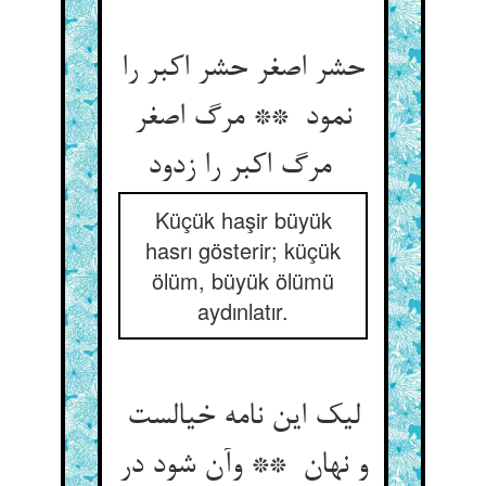
حشر اصغر حشر اکبر را
نمود ** مرگ اصغر
مرگ اکبر را زدود
Küçük haşir büyük
hasrı gösterir; küçük
ölüm, büyük ölümü
aydınlatır.
لیک این نامه خیالست
و نهان ** وآن شود در