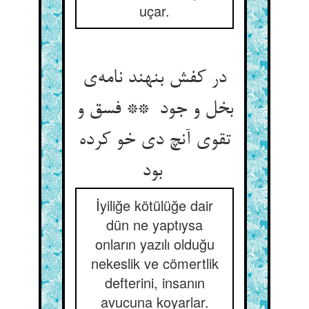
uçar.
در کفش بنهند نامه‌ی
بخل و جود ** فسق و
تقوی آنچ دی خو کرده
بود
İyiliğe kötülüğe dair
dün ne yaptıysa
onların yazılı olduğu
nekeslik ve cömertlik
defterini, insanın
avucuna koyarlar.