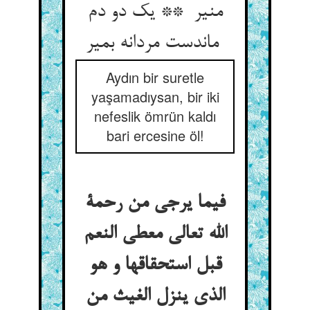
منیر ** یک دو دم
ماندست مردانه بمیر
Aydın bir suretle
yaşamadıysan, bir iki
nefeslik ömrün kaldı
bari ercesine öl!
فیما یرجی من رحمة
الله تعالی معطی النعم
قبل استحقاقها و هو
الذی ینزل الغیث من