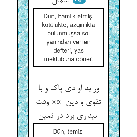
شمال
1785
Dün, hamlık etmiş,
kötülükte, azgınlıkta
bulunmuşsa sol
yanından verilen
defteri, yas
mektubuna döner.
ور بد او دی پاک و با
تقوی و دین ** وقت
بیداری برد در ثمین
Dün, temiz,