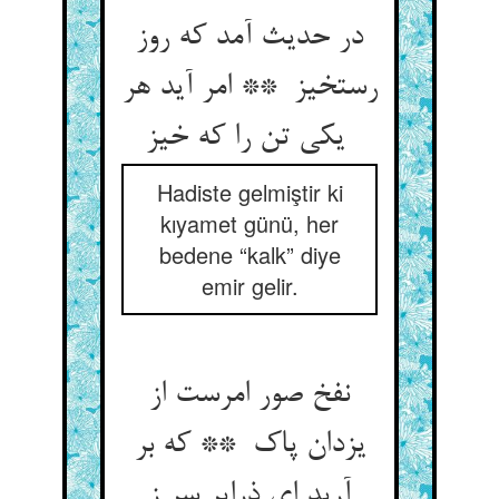
در حدیث آمد که روز
رستخیز ** امر آید هر
یکی تن را که خیز
Hadiste gelmiştir ki
kıyamet günü, her
bedene “kalk” diye
emir gelir.
نفخ صور امرست از
یزدان پاک ** که بر
آرید ای ذرایر سر ز