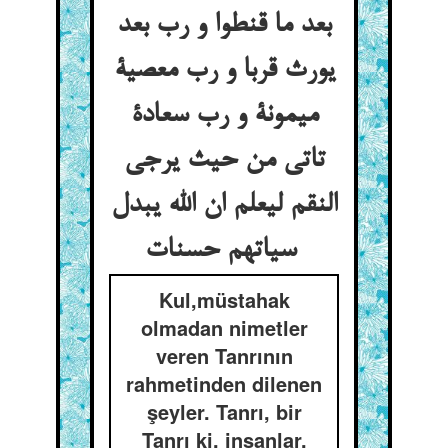
بعد ما قنطوا و رب بعد
یورث قربا و رب معصیة
میمونة و رب سعادة
تاتی من حیث یرجی
النقم لیعلم ان الله یبدل
سیاتهم حسنات
Kul,müstahak
olmadan nimetler
veren Tanrının
rahmetinden dilenen
şeyler. Tanrı, bir
Tanrı ki, insanlar,