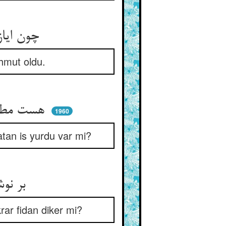
چون ایاز آن چارقش مورود بود ** لاجرم او عاقبت محمود بود
ahmut oldu.
هست مطلق کارساز نیستیست ** کارگاه هست‌کن جز نیست چیست
1960
atan is yurdu var mi?
بر نوشته هیچ بنویسد کسی ** یا نهاله کارد اندر مغرسی
rar fidan diker mi?