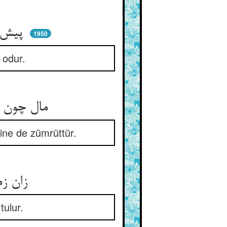
پیش‌وا ابلیس بود این راه را ** کو شکار آمد شبیکه‌ی جاه را
1950
 odur.
مال چون مارست و آن جاه اژدها ** سایه‌ی مردان زمرد این دو را
sine de zümrüttür.
زان زمرد مار را دیده جهد ** کور گردد مار و ره‌رو وا رهد
tulur.