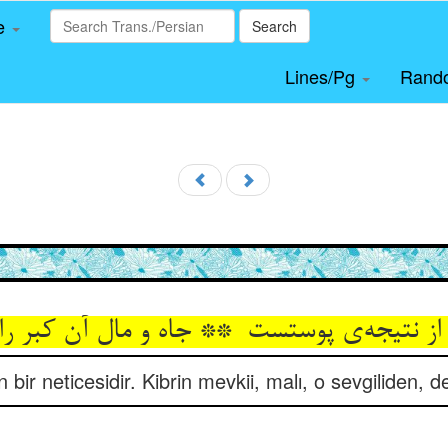
le
Search
Lines/Pg
Rand
n bir neticesidir. Kibrin mevkii, malı, o sevgiliden, 