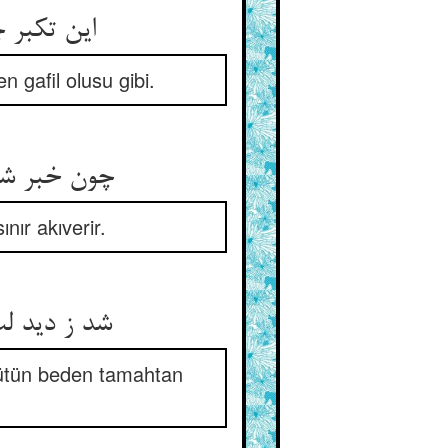
این تکبر چیست غفلت از لباب ** منجمد چون غفلت یخ ز آفتاب
gafil olusu gibi.
چون خبر شد ز آفتابش یخ نماند ** نرم گشت و گرم گشت و تیز راند
ır akıverir.
شد ز دید لب جمله‌ی تن طمع ** خوار و عاشق شد که ذل من طمع
 bütün beden tamahtan