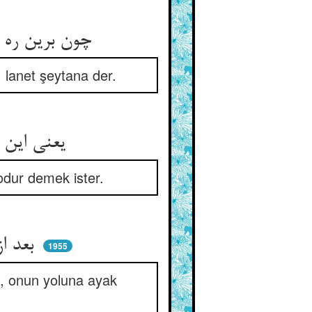
چون برین ره خار بنهاد آن رئیس ** هر که خست او گفته لعنت بر بلیس
, lanet şeytana der.
یعنی این غم بر من از غدر ویست ** غدر را آن مقتدا سابق‌پیست
odur demek ister.
بعد ازو خود قرن بر قرن آمدند ** جملگان بر سنت او پا زدند
1955
s, onun yoluna ayak