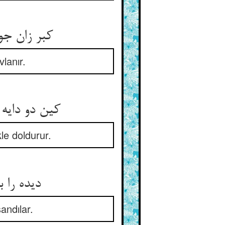
کبر زان جوید همیشه جاه و مال ** که ز سرگینست گلحن را کمال
lanır.
کین دو دایه پوست را افزون کنند ** شحم و لحم و کبر و نخوت آکنند
kle doldurur.
دیده را بر لب لب نفراشتند ** پوست را زان روی لب پنداشتند
sandılar.