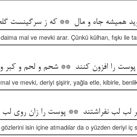
, daima mal ve mevki arar. Çünkü külhan, fışkı ile tav
 mal ve mevki, deriyi şişirir, yağla etle, kibirle, benli
 gözlerini isin içine atmadılar da o yüzden deriyi iç 