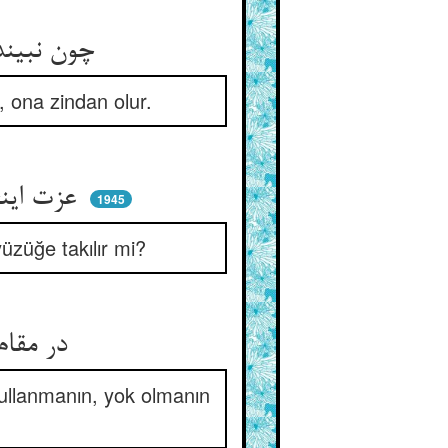
چون نبیند مغز قانع شد به پوست ** بند عز من قنع زندان اوست
, ona zindan olur.
عزت اینجا گبریست و ذل دین ** سنگ تا فانی نشد کی شد نگین
1945
yüzüğe takılır mi?
در مقام سنگی آنگاهی انا ** وقت مسکین گشتن تست وفنا
ullanmanın, yok olmanın