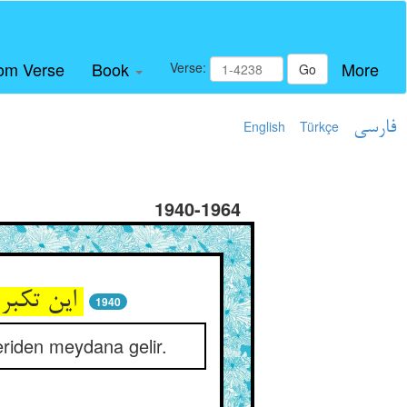
om Verse
Book
More
Verse:
Go
English
Türkçe
فارسی
1940-1964
این تکبر از نتیجه‌ی پوستست ** جاه و مال آن کبر را زان دوستست
1940
deriden meydana gelir.