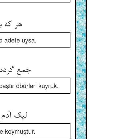
هر که بنهد سنت بد ای فتا ** تا در افتد بعد او خلق از عمی
o adete uysa.
جمع گردد بر وی آن جمله بزه ** کو سری بودست و ایشان دم‌غزه
baştır öbürleri kuyruk.
لیک آدم چارق و آن پوستین ** پیش می‌آورد که هستم ز طین
ne koymuştur.