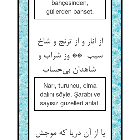
bahçesinden,
güllerden bahset.
از انار و از ترنج و شاخ
سیب ** وز شراب و
شاهدان بی‌حساب
Narı, turuncu, elma
dalını söyle. Şarabı ve
sayısız güzelleri anlat.
یا از آن دریا که موجش