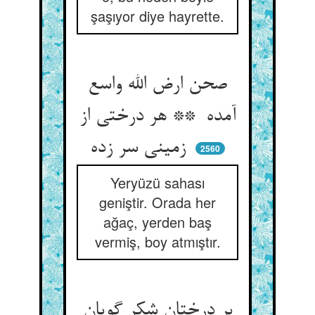
şaşıyor diye hayrette.
صحن ارض الله واسع
آمده ** هر درختی از
زمینی سر زده
2560
Yeryüzü sahası
geniştir. Orada her
ağaç, yerden baş
vermiş, boy atmıştır.
بر درختان شکر گویان