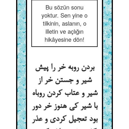
Bu sözün sonu
yoktur. Sen yine o
tilkinin, aslanın, o
illetin ve açlığın
hikâyesine dön!
بردن روبه خر را پیش
شیر و جستن خر از
شیر و عتاب کردن روباه
با شیر کی هنوز خر دور
بود تعجیل کردی و عذر