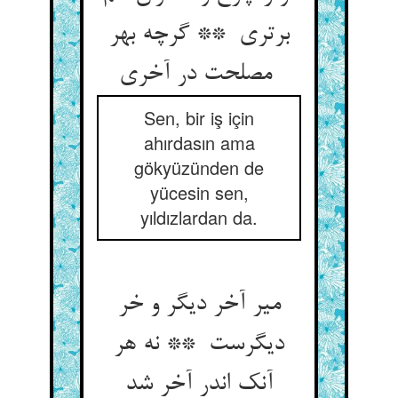
برتری ** گرچه بهر
مصلحت در آخری
Sen, bir iş için
ahırdasın ama
gökyüzünden de
yücesin sen,
yıldızlardan da.
میر آخر دیگر و خر
دیگرست ** نه هر
آنک اندر آخر شد