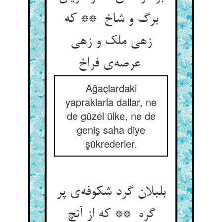
برگ و شاخ ** که
زهی ملک و زهی
عرصه‌ی فراخ
Ağaçlardaki
yapraklarla dallar, ne
de güzel ülke, ne de
geniş saha diye
şükrederler.
بلبلان گرد شکوفه‌ی پر
گره ** که از آنچ