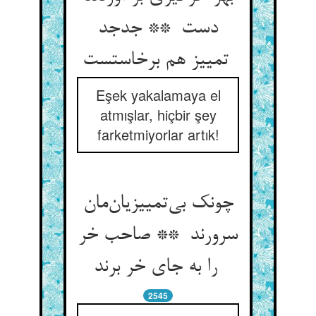
دست ** جدجد
تمییز هم برخاستست
Eşek yakalamaya el
atmışlar, hiçbir şey
farketmiyorlar artık!
چونک بی‌تمییزیان‌مان
سرورند ** صاحب خر
را به جای خر برند
2545