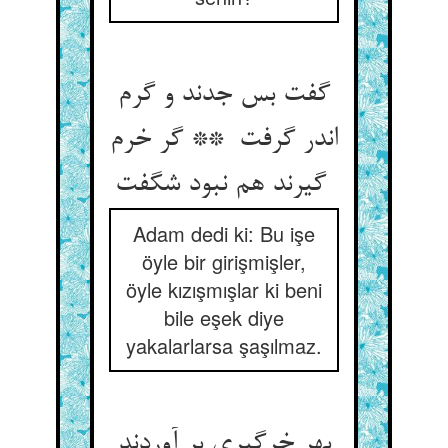
گفت بس جدند و گرم
اندر گرفت ** گر خرم
گیرند هم نبود شگفت
Adam dedi ki: Bu işe
öyle bir girişmişler,
öyle kızışmışlar ki beni
bile eşek diye
yakalarlarsa şaşılmaz.
بهر خرگیری بر آوردند