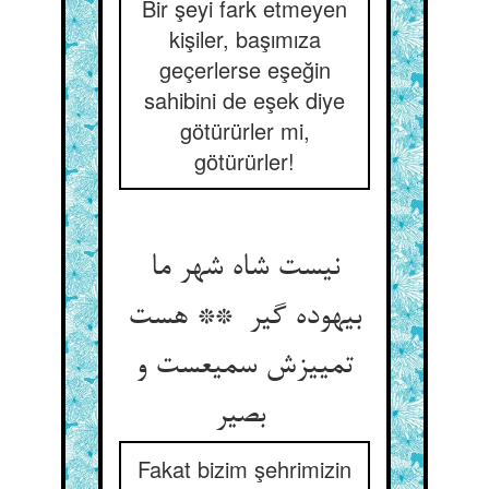
Bir şeyi fark etmeyen
kişiler, başımıza
geçerlerse eşeğin
sahibini de eşek diye
götürürler mi,
götürürler!
نیست شاه شهر ما
بیهوده گیر ** هست
تمییزش سمیعست و
بصیر
Fakat bizim şehrimizin