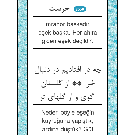
خرست
2550
İmrahor başkadır,
eşek başka. Her ahıra
giden eşek değildir.
چه در افتادیم در دنبال
خر ** از گلستان
گوی و از گلهای تر
Neden böyle eşeğin
kuyruğuna yapıştık,
ardına düştük? Gül