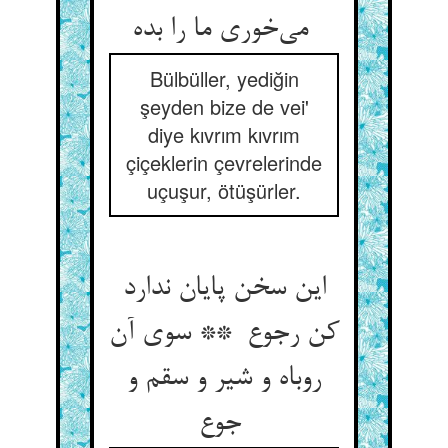
می‌خوری ما را بده
Bülbüller, yediğin
şeyden bize de vei'
diye kıvrım kıvrım
çiçeklerin çevrelerinde
uçuşur, ötüşürler.
این سخن پایان ندارد
کن رجوع ** سوی آن
روباه و شیر و سقم و
جوع