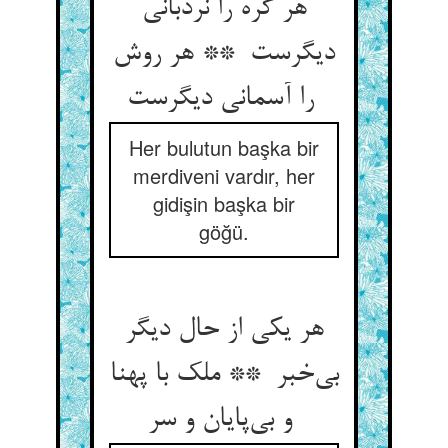
هر گره را نردبانی
دیگرست ** هر روش
را آسمانی دیگرست
Her bulutun başka bir
merdiveni vardır, her
gidişin başka bir
göğü.
هر یکی از حال دیگر
بی‌خبر ** ملک با پهنا
و بی‌پایان و سر