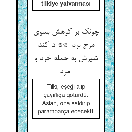
tilkiye yalvarması
چونک بر کوهش بسوی
مرج برد ** تا کند
شیرش به حمله خرد و
مرد
Tilki, eşeği alıp
çayırlığa götürdü.
Aslan, ona saldırıp
paramparça edecekti.