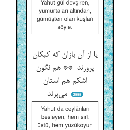
Yahut gül devşiren,
yumurtaları altından,
gümüşten olan kuşları
söyle.
یا از آن بازان که کبکان
پرورند ** هم نگون
اشکم هم استان
می‌پرند
2555
Yahut da ceylânları
besleyen, hem sırt
üstü, hem yüzükoyun