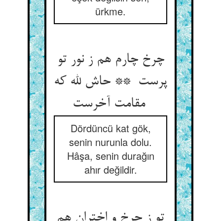
ürkme.
چرخ چارم هم ز نور تو
پرست ** حاش لله که
مقامت آخرست
Dördüncü kat gök,
senin nurunla dolu.
Hâşa, senin durağın
ahır değildir.
تو ز چرخ و اختران هم