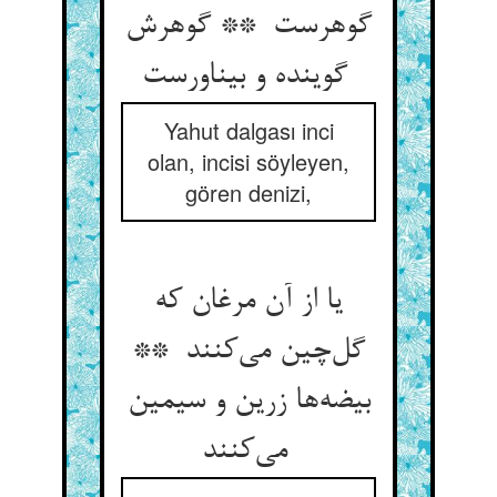
گوهرست ** گوهرش
گوینده و بیناورست
Yahut dalgası inci
olan, incisi söyleyen,
gören denizi,
یا از آن مرغان که
گل‌چین می‌کنند **
بیضه‌ها زرین و سیمین
می‌کنند