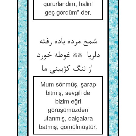
gururlandım, halini
geç gördüm” der.
شمع مرده باده رفته
دلربا ** غوطه خورد
از ننگ کژبینی ما
Mum sönmüş, şarap
bitmiş, sevgili de
bizim eğri
görüşümüzden
utanmış, dalgalara
batmış, gömülmüştür.