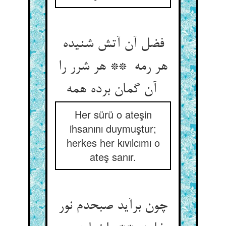
فضل آن آتش شنیده
هر رمه ** هر شرر را
آن گمان برده همه
Her sürü o ateşin
ihsanını duymuştur;
herkes her kıvılcımı o
ateş sanır.
چون برآید صبحدم نور