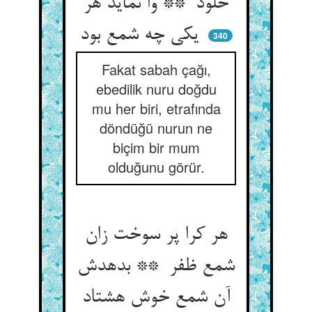
خلود ** وا نماید هر
یکی چه شمع بود
340
Fakat sabah çağı,
ebedilik nuru doğdu
mu her biri, etrafında
döndüğü nurun ne
biçim bir mum
olduğunu görür.
هر کرا پر سوخت زان
شمع ظفر ** بدهدش
آن شمع خوش هشتاد