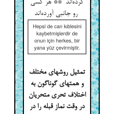
کرده‌اند ** هر کسی
رو جانبی آورده‌اند
Hepsi de can kıblesini
kaybetmişlerdir de
onun için herkes, bir
yana yüz çevirmiştir.
تمثیل روشهای مختلف
و همتهای گوناگون به
اختلاف تحری متحریان
در وقت نماز قبله را در