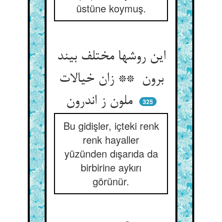
üstüne koymuş.
این روشها مختلف بیند
برون ** زان خیالات
ملون ز اندرون
325
Bu gidişler, içteki renk
renk hayaller
yüzünden dışarıda da
birbirine aykırı
görünür.