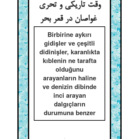
وقت تاریکی و تحری
غواصان در قعر بحر
Birbirine aykırı
gidişler ve çeşitli
didinişler, karanlıkta
kıblenin ne tarafta
olduğunu
arayanların haline
ve denizin dibinde
inci arayan
dalgıçların
durumuna benzer