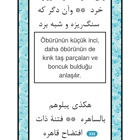
خرد ** وآن دگر که
سنگ‌ریزه و شبه برد
Öbürünün küçük inci,
daha öbürünün de
kırık taş parçaları ve
boncuk bulduğu
anlaşılır.
هکذی یبلوهم
بالساهره ** فتنة ذات
افتضاح قاهره
335