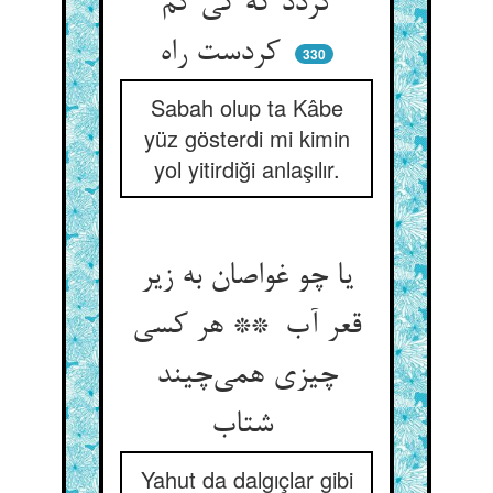
گردد که کی گم
کردست راه
330
Sabah olup ta Kâbe
yüz gösterdi mi kimin
yol yitirdiği anlaşılır.
یا چو غواصان به زیر
قعر آب ** هر کسی
چیزی همی‌چیند
شتاب
Yahut da dalgıçlar gibi