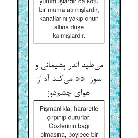
yummuşlardır da kötü
bir muma atılmışlardır,
kanatlarını yakıp onun
altına düşe
kalmışlardır.
می‌طپد اندر پشیمانی و
سوز ** می‌کند آه از
هوای چشم‌دوز
Pişmanlıkla, hararetle
çırpınıp dururlar.
Gözlerinin bağı
olmasına, böylece bir