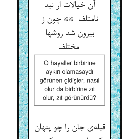
آن خیالات ار نبد
نامتلف ** چون ز
بیرون شد روشها
مختلف
O hayaller birbirine
aykırı olamasaydı
görünen gidişler, nasıl
olur da birbirine zıt
olur, zıt görünürdü?
قبله‌ی جان را چو پنهان