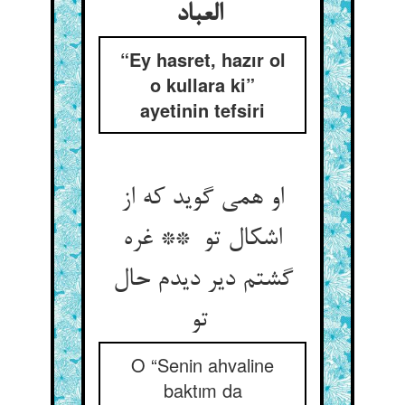
العباد
“Ey hasret, hazır ol
o kullara ki”
ayetinin tefsiri
او همی گوید که از
اشکال تو ** غره
گشتم دیر دیدم حال
تو
O “Senin ahvaline
baktım da