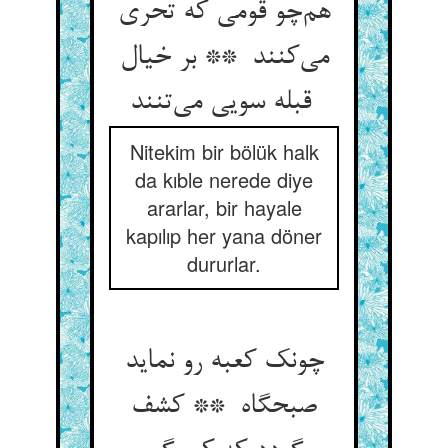
هم‌چو قومی که تحری
می‌کنند ** بر خیال
قبله سویی می‌تنند
Nitekim bir bölük halk
da kıble nerede diye
ararlar, bir hayale
kapılıp her yana döner
dururlar.
چونک کعبه رو نماید
صبحگاه ** کشف