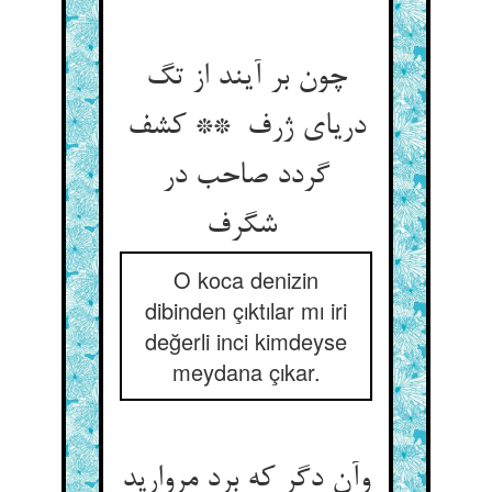
چون بر آیند از تگ
دریای ژرف ** کشف
گردد صاحب در
شگرف
O koca denizin
dibinden çıktılar mı iri
değerli inci kimdeyse
meydana çıkar.
وآن دگر که برد مروارید