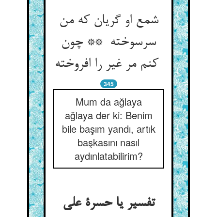
شمع او گریان که من
سرسوخته ** چون
کنم مر غیر را افروخته
345
Mum da ağlaya
ağlaya der ki: Benim
bile başım yandı, artık
başkasını nasıl
aydınlatabilirim?
تفسیر یا حسرة علی