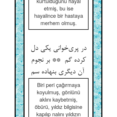
kurtulduğunu hayal
etmiş, bu ise
hayalince bir hastaya
merhem olmuş.
در پری‌خوانی یکی دل
کرده گم ** بر نجوم
آن دیگری بنهاده سم
Biri peri çağırmaya
koyulmuş, gönlünü
aklını kaybetmiş,
öbürü, yıldız bilgisine
kapılıp nalını yıldızın