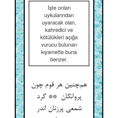
İşte onları
uykularından
uyaracak olan,
kahredici ve
kötülükleri açığa
vurucu bulunan
kıyamette buna
benzer.
هم‌چنین هر قوم چون
پروانگان ** گرد
شمعی پرزنان اندر