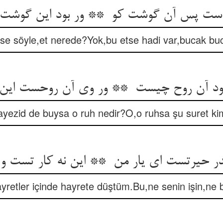
se söyle,et nerede?Yok,bu etse hadi var,bucak buc
ayezid de buysa o ruh nedir?O,o ruhsa şu suret ki
retler içinde hayrete düştüm.Bu,ne senin işin,ne 