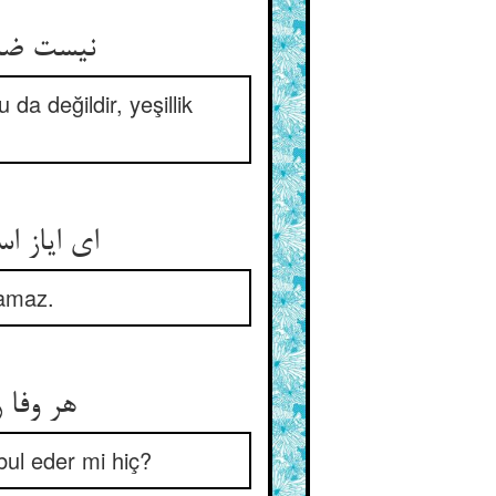
نیست ضایع زو شود تازه جگر ** لیک نبود پیک و سلطان خضر
da değildir, yeşillik
ای ایاز استاره‌ی تو بس بلند ** نیست هر برجی عبورش را پسند
lamaz.
هر وفا را کی پسندد همتت ** هر صفا را کی گزیند صفوتت
abul eder mi hiç?