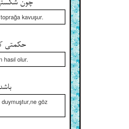
چون شکستی سر رود آبش به اصل ** خاک سوی خاک آید روز فصل
a toprağa kavuşur.
حکمتی که بود حق را ز ازدواج ** گشت حاصل از نیاز و از لجاج
 hasıl olur.
باشد آنگه ازدواجات دگر ** لا سمع اذن و لا عین بصر
k duymuştur,ne göz