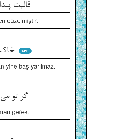
قالبت پیدا و آن جانت نهان ** راست شد زین هر دو اسباب جهان
en düzelmiştir.
خاک را بر سر زنی سر نشکند ** آب را بر سر زنی در نشکند
3425
n yine baş yarılmaz.
گر تو می‌خواهی که سر را بشکنی ** آب را و خاک را بر هم زنی
pman gerek.