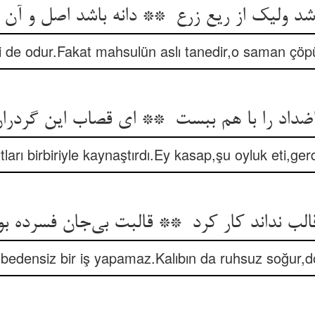
si de odur.Fakat mahsulün aslı tanedir,o saman çöpü,
tları birbiriyle kaynaştırdı.Ey kasap,şu oyluk eti,ge
bedensiz bir iş yapamaz.Kalıbın da ruhsuz soğur,d