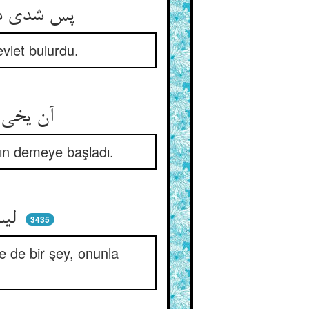
پس شدی درمان جان هر درخت ** هر درختی از قدومش نیک‌بخت
vlet bulurdu.
آن یخی بفسرده در خود مانده ** لا مساسی با درختان خوانده
ın demeye başladı.
لیس یالف لیس یلف جسمه ** لیس الا شح نفس قسمه
3435
e de bir şey, onunla