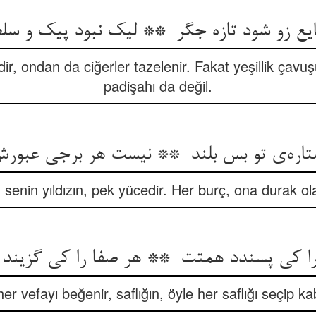
ir, ondan da ciğerler tazelenir. Fakat yeşillik çavuşu 
padişahı da değil.
 senin yıldızın, pek yücedir. Her burç, ona durak o
r vefayı beğenir, saflığın, öyle her saflığı seçip k