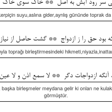
erpiçin suyu,aslına gider,ayrılış gününde toprak d
uyla toprağı birleştirmesindeki hikmeti,niyazla,inattan
başka birleşmeler meydana gelir ki onları ne kula
görmüştür.