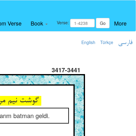
om Verse
Book
More
Verse:
Go
English
Türkçe
فارسی
3417-3441
گوشت نیم من بود و افزون یک ستیر ** هست گربه نیم‌من هم ای ستیر
yarım batman geldi.