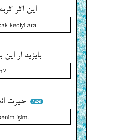
این اگر گربه‌ست پس آن گوشت کو ** ور بود این گوشت گربه کو بجو
ak kediyi ara.
بایزید ار این بود آن روح چیست ** ور وی آن روحست این تصویر کیست
m?
حیرت اندر حیرتست ای یار من ** این نه کار تست و نه هم کار من
3420
benim işim.