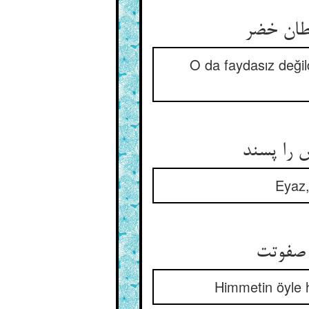
O da faydasız değild
Eyaz,
Himmetin öyle he