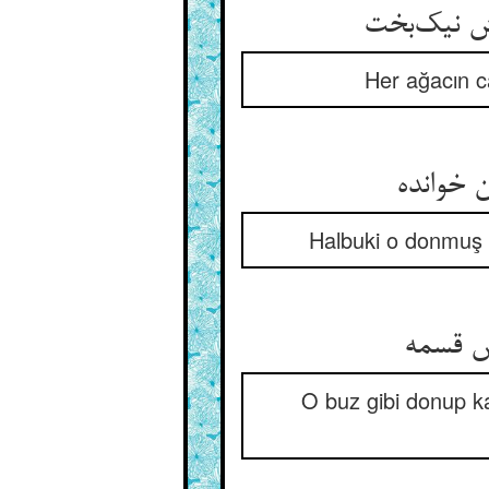
Her ağacın c
Halbuki o donmuş 
O buz gibi donup ka