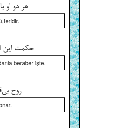
هر دو او باشد ولیک از ریع زرع ** دانه باشد اصل و آن که پره فرع
feridir.
حکمت این اضداد را با هم ببست ** ای قصاب این گردران با گردنست
rdanla beraber işte.
روح بی‌قالب نداند کار کرد ** قالبت بی‌جان فسرده بود و سرد
onar.