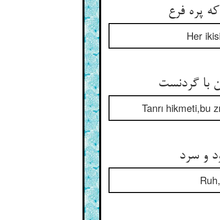
Her iki
Tanrı hikmeti,bu zı
Ruh,