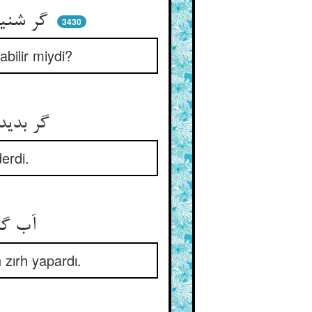
گر شنیدی اذن کی ماندی اذن ** یا کجا کردی دگر ضبط سخن
3430
abilir miydi?
گر بدیدی برف و یخ خورشید را ** از یخی برداشتی اومید را
erdi.
آب گشتی بی‌عروق و بی‌گره ** ز آب داود هوا کردی زره
 zırh yapardı.