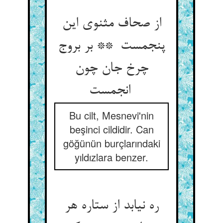
از صحاف مثنوی این
پنجمست ** بر بروج
چرخ جان چون
انجمست
Bu cilt, Mesnevi'nin
beşinci cildidir. Can
göğünün burçlarındaki
yıldızlara benzer.
ره نیابد از ستاره هر