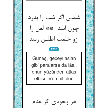
شمس اگر شب را بدرد
چون اسد ** لعل را
زو خلعت اطلس رسد
4235
Güneş, geceyi aslan
gibi paralarsa da lâal,
onun yüzünden atlas
elbiselere nail olur.
هر وجودی کز عدم