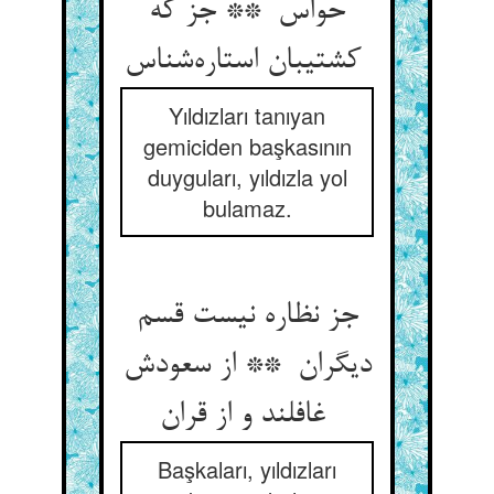
حواس ** جز که
کشتیبان استاره‌شناس
Yıldızları tanıyan
gemiciden başkasının
duyguları, yıldızla yol
bulamaz.
جز نظاره نیست قسم
دیگران ** از سعودش
غافلند و از قران
Başkaları, yıldızları