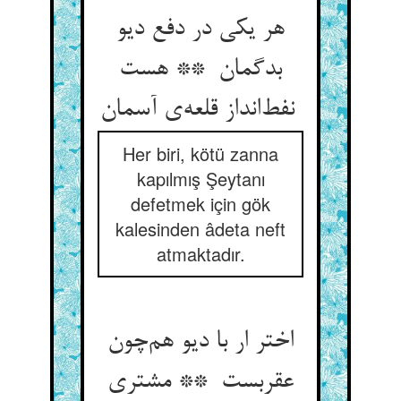
هر یکی در دفع دیو
بدگمان ** هست
نفط‌انداز قلعه‌ی آسمان
Her biri, kötü zanna
kapılmış Şeytanı
defetmek için gök
kalesinden âdeta neft
atmaktadır.
اختر ار با دیو هم‌چون
عقربست ** مشتری