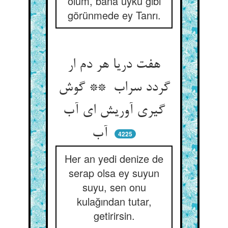
ölüm, bana uyku gibi
görünmede ey Tanrı.
هفت دریا هر دم ار
گردد سراب ** گوش
گیری آوریش ای آب
آب
4225
Her an yedi denize de
serap olsa ey suyun
suyu, sen onu
kulağından tutar,
getirirsin.