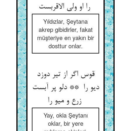
را او ولی الاقربست
Yıldızlar, Şeytana
akrep gibidirler, fakat
müşteriye en yakın bir
dosttur onlar.
قوس اگر از تیر دوزد
دیو را ** دلو پر آبست
زرع و میو را
Yay, okla Şeytanı
oklar, bir yere