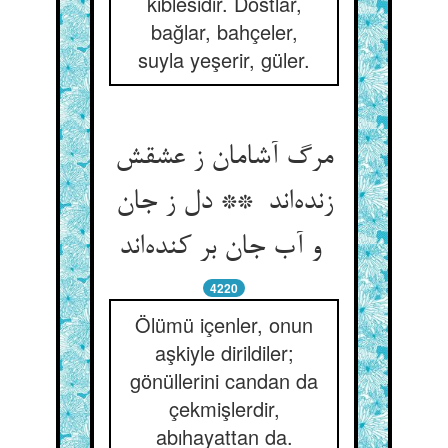
kıblesidir. Dostlar,
bağlar, bahçeler,
suyla yeşerir, güler.
مرگ آشامان ز عشقش
زنده‌اند ** دل ز جان
و آب جان بر کنده‌اند
4220
Ölümü içenler, onun
aşkiyle dirildiler;
gönüllerini candan da
çekmişlerdir,
abıhayattan da.