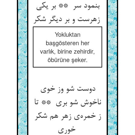
بنمود سر ** بر یکی
زهرست و بر دیگر شکر
Yokluktan
başgösteren her
varlık, birine zehirdir,
öbürüne şeker.
دوست شو وز خوی
ناخوش شو بری ** تا
ز خمره‌ی زهر هم شکر
خوری