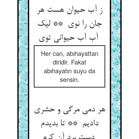
ز آب حیوان هست هر
جان را نوی ** لیک
آب آب حیوانی توی
Her can, abıhayattan
diridir. Fakat
abıhayatın suyu da
sensin.
هر دمی مرگی و حشری
دادیم ** تا بدیدم
دست برد آن کرم