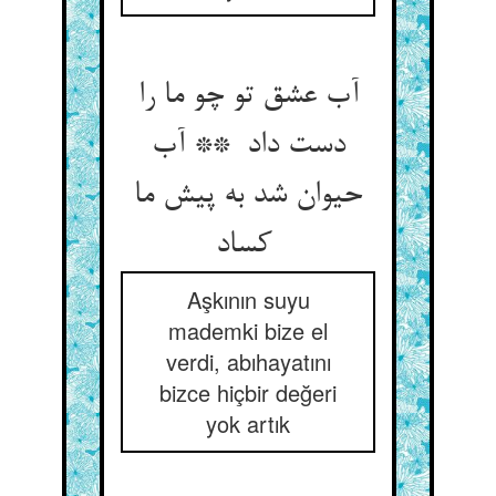
آب عشق تو چو ما را
دست داد ** آب
حیوان شد به پیش ما
کساد
Aşkının suyu
mademki bize el
verdi, abıhayatını
bizce hiçbir değeri
yok artık