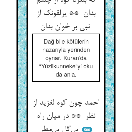
که بلغزد کوه از چشم
بدان ** یزلقونک از
نبی بر خوان بدان
Dağ bile kötülerin
nazarıyla yerinden
oynar. Kuran’da
“Yüzlikunneke”yi oku
da anla.
احمد چون کوه لغزید از
نظر ** در میان راه
بی‌گل بی‌مطر
500