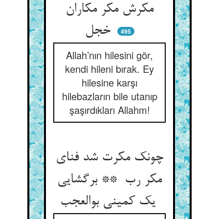
مکرش مکر مکاران
خجل
495
Allah’nın hilesini gör,
kendi hileni bırak. Ey
hilesine karşı
hilebazların bile utanıp
şaşırdıkları Allahm!
چونک مکرت شد فنای
مکر رب ** برگشایی
یک کمینی بوالعجب