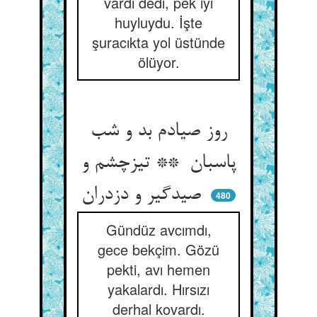
vardı dedi, pek iyi
huyluydu. İşte
şuracıkta yol üstünde
ölüyor.
روز صیادم بد و شب
پاسبان ** تیزچشم و
صیدگیر و دزدران
480
Gündüz avcımdı,
gece bekçim. Gözü
pekti, avı hemen
yakalardı. Hırsızı
derhal kovardı.