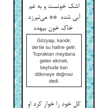
اشک خونست و به غم
آبی شده ** می‌نیرزد
خاک خون بیهده
Gözyaşı, kandır,
dertle su haline gelir.
Topraktan meydana
gelen ekmek,
beyhude kan
dökmeye değmez
dedi.
کل خود را خوار کرد او