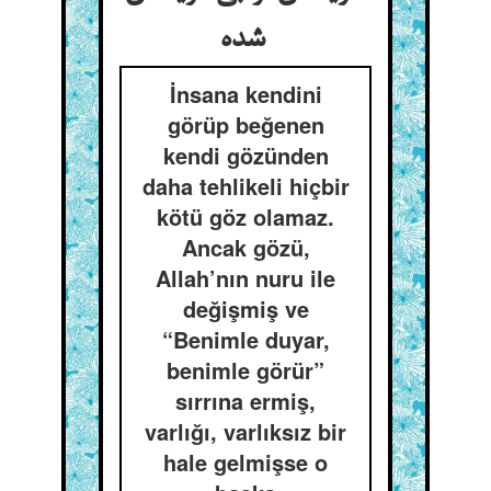
شده
İnsana kendini
görüp beğenen
kendi gözünden
daha tehlikeli hiçbir
kötü göz olamaz.
Ancak gözü,
Allah’nın nuru ile
değişmiş ve
“Benimle duyar,
benimle görür”
sırrına ermiş,
varlığı, varlıksız bir
hale gelmişse o