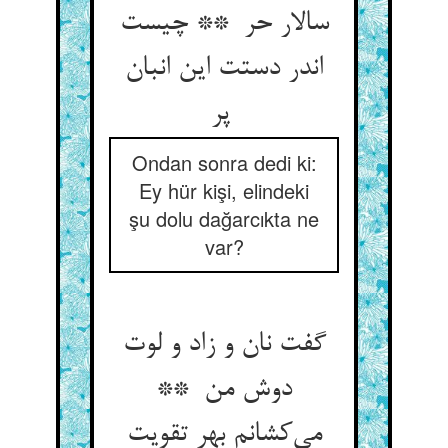
سالار حر ** چیست
اندر دستت این انبان
پر
Ondan sonra dedi ki:
Ey hür kişi, elindeki
şu dolu dağarcıkta ne
var?
گفت نان و زاد و لوت
دوش من **
می‌کشانم بهر تقویت