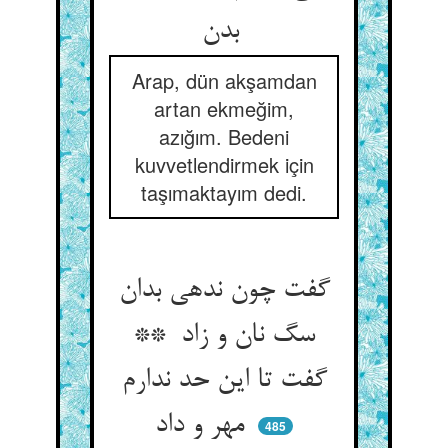
بدن
Arap, dün akşamdan
artan ekmeğim,
azığım. Bedeni
kuvvetlendirmek için
taşımaktayım dedi.
گفت چون ندهی بدان
سگ نان و زاد **
گفت تا این حد ندارم
مهر و داد
485