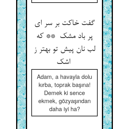
گفت خاکت بر سر ای
پر باد مشک ** که
لب نان پیش تو بهتر ز
اشک
Adam, a havayla dolu
kırba, toprak başına!
Demek ki sence
ekmek, gözyaşından
daha iyi ha?