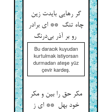
گر رهایی بایدت زین
چاه تنگ ** ای برادر
رو بر آذر بی‌درنگ
Bu daracık kuyudan
kurtulmak istiyorsan
durmadan ateşe yüz
çevir kardeş.
مکر حق را بین و مکر
خود بهل ** ای ز