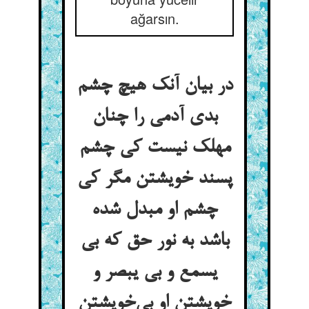
ağarsın.
در بیان آنک هیچ چشم
بدی آدمی را چنان
مهلک نیست کی چشم
پسند خویشتن مگر کی
چشم او مبدل شده
باشد به نور حق که بی
یسمع و بی یبصر و
خویشتن او بی‌خویشتن