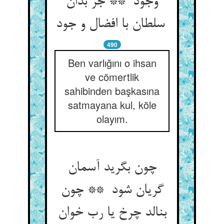
وجود ** جز بدان
سلطان با افضال و جود
490
Ben varlığını o ihsan
ve cömertlik
sahibinden başkasına
satmayana kul, köle
olayım.
چون بگرید آسمان
گریان شود ** چون
بنالد چرخ یا رب خوان