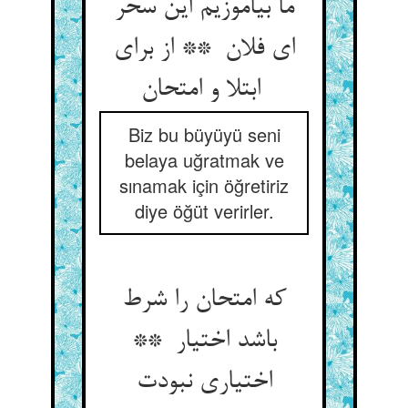
ما بیاموزیم این سحر
ای فلان ** از برای
ابتلا و امتحان
Biz bu büyüyü seni
belaya uğratmak ve
sınamak için öğretiriz
diye öğüt verirler.
که امتحان را شرط
باشد اختیار **
اختیاری نبودت