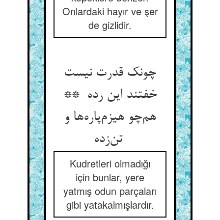
Onlardaki hayır ve şer
de gizlidir.
چونک قدرت نیست
خفتند این رده **
هم‌چو هیزم‌پاره‌ها و
تن‌زده
Kudretleri olmadığı
için bunlar, yere
yatmış odun parçaları
gibi yatakalmışlardır.