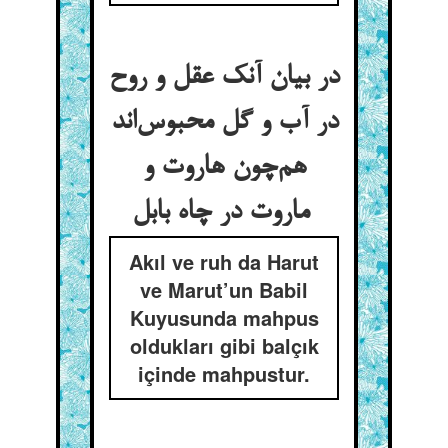
در بیان آنک عقل و روح
در آب و گل محبوس‌اند
هم‌چون هاروت و
ماروت در چاه بابل
Akıl ve ruh da Harut
ve Marut’un Babil
Kuyusunda mahpus
oldukları gibi balçık
içinde mahpustur.