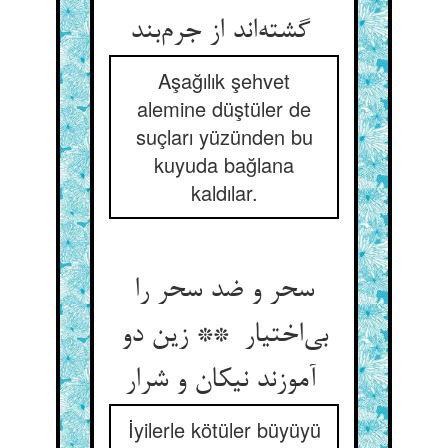
گشته‌اند از جرم‌بند
Aşağılık şehvet
alemine düştüler de
suçları yüzünden bu
kuyuda bağlana
kaldılar.
سحر و ضد سحر را
بی‌اختیار ** زین دو
آموزند نیکان و شرار
İyilerle kötüler büyüyü