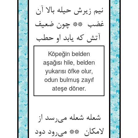
نیم زیرش حیله بالا آن
غضب ** چون ضعیف
آتش که یابد او حطب
Köpeğin belden
aşağısı hile, belden
yukarısı öfke olur,
odun bulmuş zayıf
ateşe döner.
شعله شعله می‌رسد از
لامکان ** می‌رود دود