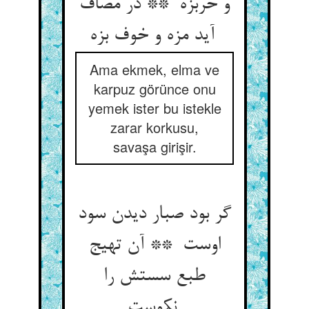
و خربزه ** در مصاف
آید مزه و خوف بزه
Ama ekmek, elma ve
karpuz görünce onu
yemek ister bu istekle
zarar korkusu,
savaşa girişir.
گر بود صبار دیدن سود
اوست ** آن تهیج
طبع سستش را
نکوست