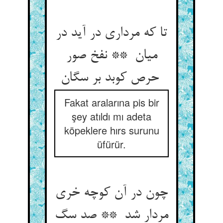
تا که مرداری در آید در
میان ** نفخ صور
حرص کوبد بر سگان
Fakat aralarına pis bir
şey atıldı mı adeta
köpeklere hırs surunu
üfürür.
چون در آن کوچه خری
مردار شد ** صد سگ