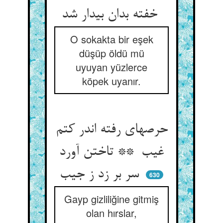
خفته بدان بیدار شد
O sokakta bir eşek
düşüp öldü mü
uyuyan yüzlerce
köpek uyanır.
حرصهای رفته اندر کتم
غیب ** تاختن آورد
سر بر زد ز جیب
630
Gayp gizliliğine gitmiş
olan hırslar,