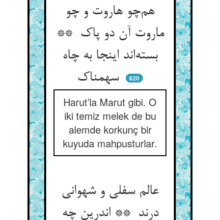
هم‌چو هاروت و چو
ماروت آن دو پاک **
بسته‌اند اینجا به چاه
سهمناک
620
Harut’la Marut gibi. O
iki temiz melek de bu
alemde korkunç bir
kuyuda mahpusturlar.
عالم سفلی و شهوانی
درند ** اندرین چه