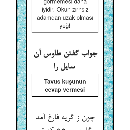
görmemesi daha
iyidir. Okun zırhsız
adamdan uzak olması
yeğ!
جواب گفتن طاوس آن
سایل را
Tavus kuşunun
cevap vermesi
چون ز گریه فارغ آمد