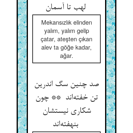
لهب تا آسمان
Mekansızlık elinden
yalım, yalım gelip
çatar, ateşten çıkan
alev ta göğe kadar,
ağar.
صد چنین سگ اندرین
تن خفته‌اند ** چون
شکاری نیستشان
بنهفته‌اند