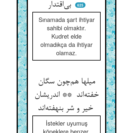
بی‌اقتدار
625
Sınamada şart ihtiyar
sahibi olmaktır.
Kudret elde
olmadıkça da ihtiyar
olamaz.
میلها هم‌چون سگان
خفته‌اند ** اندریشان
خیر و شر بنهفته‌اند
İstekler uyumuş
köpeklere benzer.