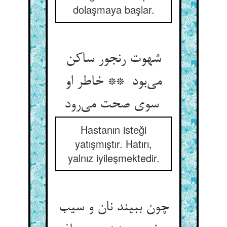
dolaşmaya başlar.
شهوت رنجور ساکن
می‌بود ** خاطر او
سوی صحت می‌رود
Hastanın isteği
yatışmıştır. Hatırı,
yalnız iyileşmektedir.
چون ببیند نان و سیب