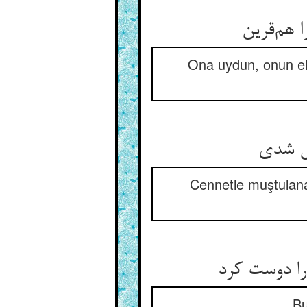
Ona uydun, onun el
Cennetle muştulanan
Bu