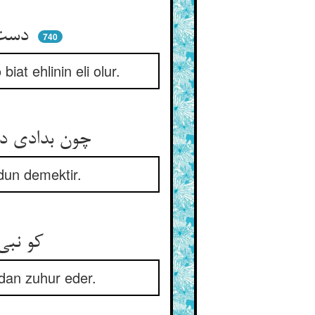
دست تو از اهل آن بیعت شود ** که یدالله فوق ایدیهم بود
740
biat ehlinin eli olur.
چون بدادی دست خود در دست پیر ** پیر حکمت که علیمست و خطیر
ldun demektir.
کو نبی وقت خویشست ای مرید ** تا ازو نور نبی آید پدید
dan zuhur eder.