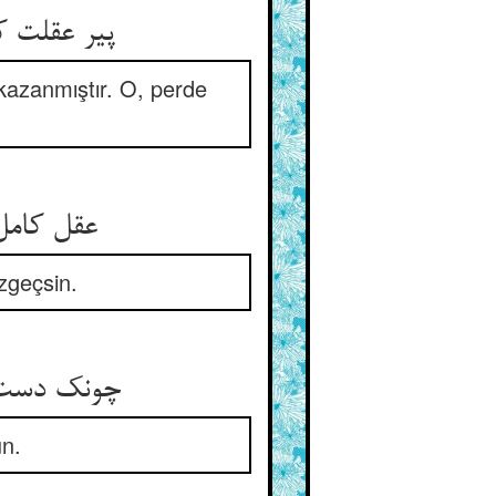
پیر عقلت کودکی خو کرده است ** از جوار نفس که اندر پرده است
 kazanmıştır. O, perde
عقل کامل را قرین کن با خرد ** تا که باز آید خرد زان خوی بد
azgeçsin.
چونک دست خود به دست او نهی ** پس ز دست آکلان بیرون جهی
un.