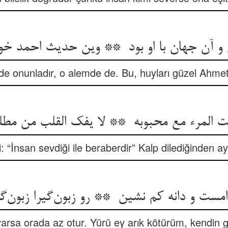
e onunladır, o alemde de. Bu, huyları güzel Ahmet’i
i: “İnsan sevdiği ile beraberdir” Kalp dilediğinden ay
rsa orada az otur. Yürü ey arık kötürüm, kendin gib