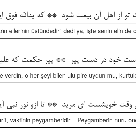
arın ellerinin üstündedir” dedi ya, işte senin elin de o 
line verdin, o her şeyi bilen ulu pire uydun mu, kurtu
rit, vaktinin peygamberidir... Peygamberin nuru on