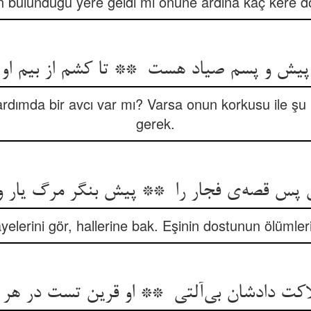
 bulunduğu yere geldi mi önüne ardına kaç kere do
rdımda bir avcı var mı? Varsa onun korkusu ile ş
gerek.
ayelerini gör, hallerine bak. Eşinin dostunun ölümleri