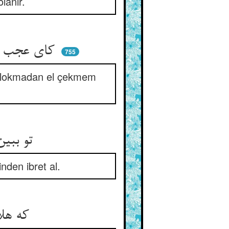
lanır.
کای عجب پیش و پسم صیاد هست ** تا کشم از بیم او زین لقمه دست
755
u lokmadan el çekmem
تو ببین پس قصه‌ی فجار را ** پیش بنگر مرگ یار و جار را
nden ibret al.
که هلاکت دادشان بی‌آلتی ** او قرین تست در هر حالتی