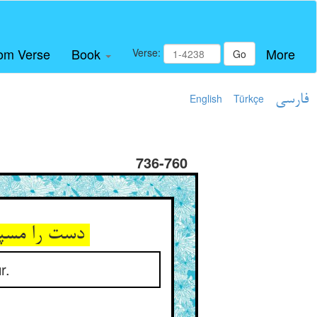
om Verse
Book
More
Verse:
Go
English
Türkçe
فارسی
736-760
دست را مسپار جز در دست پیر ** حق شدست آن دست او را دستگیر
r.