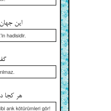
این جهان و آن جهان با او بود ** وین حدیث احمد خوش‌خو بود
n hadisidir.
گفت المرء مع محبوبه ** لا یفک القلب من مطلوبه
rılmaz.
هر کجا دامست و دانه کم نشین ** رو زبون‌گیرا زبون‌گیران ببین
i arık kötürümleri gör!