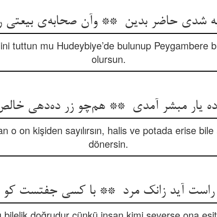
ini tuttun mu Hudeybiye’de bulunup Peygambere 
olursun.
 o on kişiden sayılırsın, halis ve potada erise bile
dönersin.
 bilelik doğrudur çünkü insan kimi severse ona eşitt