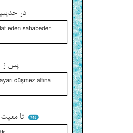
در حدیبیه شدی حاضر بدین ** وآن صحابه‌ی بیعتی را هم‌قرین
biat eden sahabeden
پس ز ده یار مبشر آمدی ** هم‌چو زر ده‌دهی خالص شدی
 ayarı düşmez altına
تا معیت راست آید زانک مرد ** با کسی جفتست کو را دوست کرد
745
ir.