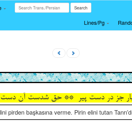
le
Search
Lines/Pg
Rand
lini pirden başkasına verme. Pirin elini tutan Tanrı’dı