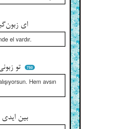
ای زبون‌گیر زبونان این بدان ** دست هم بالای دستست ای جوان
de el vardır.
تو زبونی و زبون‌گیر ای عجب ** هم تو صید و صیدگیر اندر طلب
750
alışıyorsun. Hem avsın
بین ایدی خلفهم سدا مباش ** که نبینی خصم را وآن خصم فاش