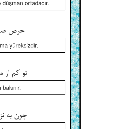
 düşman ortadadır.
حرص صیادی ز صیدی مغفلست ** دلبریی می‌کند او بی‌دلست
 ama yüreksizdir.
تو کم از مرغی مباش اندر نشید ** بین ایدی خلف عصفوری بدید
 bakınır.
چون به نزد دانه آید پیش و پس ** چند گرداند سر و رو آن نفس