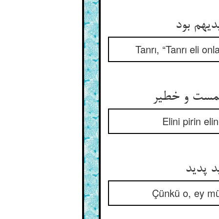
Tanrı, “Tanrı eli onl
Elini pirin e
Çünkü o, ey mü