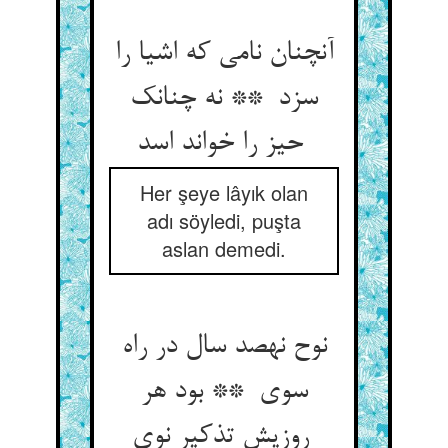
آنچنان نامی که اشیا را
سزد ** نه چنانک
حیز را خواند اسد
Her şeye lâyık olan
adı söyledi, puşta
aslan demedi.
نوح نهصد سال در راه
سوی ** بود هر
روزیش تذکیر نوی