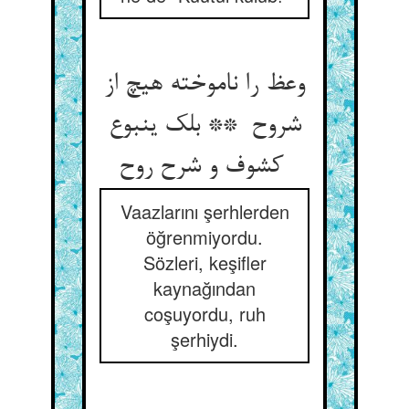
وعظ را ناموخته هیچ از
شروح ** بلک ینبوع
کشوف و شرح روح
Vaazlarını şerhlerden
öğrenmiyordu.
Sözleri, keşifler
kaynağından
coşuyordu, ruh
şerhiydi.