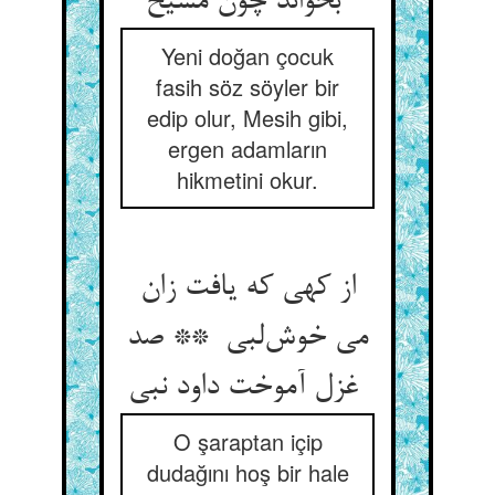
بخواند چون مسیح
Yeni doğan çocuk
fasih söz söyler bir
edip olur, Mesih gibi,
ergen adamların
hikmetini okur.
از کهی که یافت زان
می خوش‌لبی ** صد
غزل آموخت داود نبی
O şaraptan içip
dudağını hoş bir hale