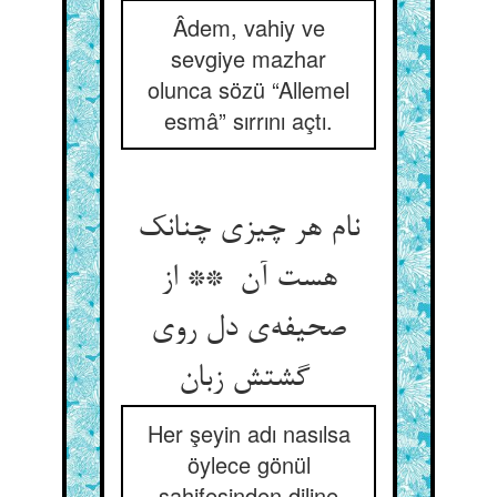
Âdem, vahiy ve
sevgiye mazhar
olunca sözü “Allemel
esmâ” sırrını açtı.
نام هر چیزی چنانک
هست آن ** از
صحیفه‌ی دل روی
گشتش زبان
Her şeyin adı nasılsa
öylece gönül
sahifesinden diline