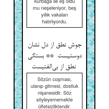
kurbağa ile eş oldu
mu neşeleniyor, beş
yıllık vakaları
hatırlıyordu.
جوش نطق از دل نشان
دوستیست ** بستگی
نطق از بی‌الفتیست
Sözün coşması,
ulanıp gitmesi, dostluk
nişanesidir. Söz
söyleyememekte
ülfetsizliktendir.