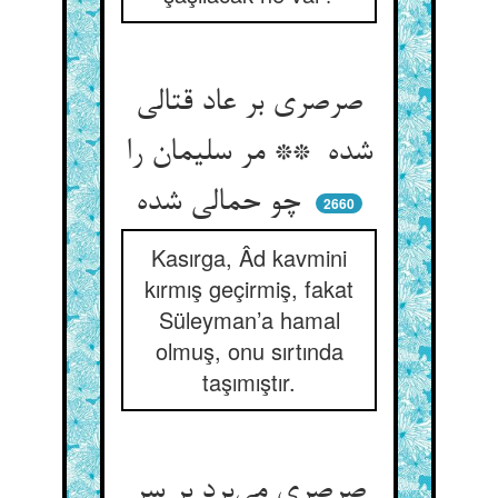
صرصری بر عاد قتالی
شده ** مر سلیمان را
چو حمالی شده
2660
Kasırga, Âd kavmini
kırmış geçirmiş, fakat
Süleyman’a hamal
olmuş, onu sırtında
taşımıştır.
صرصری می‌برد بر سر