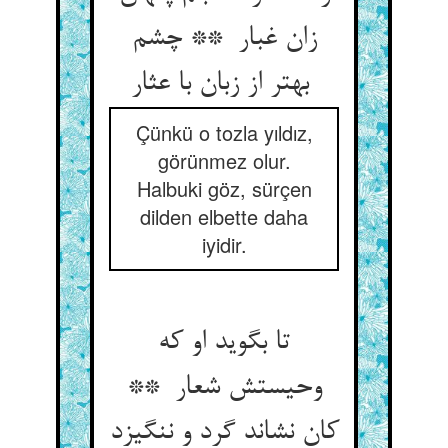
زان غبار ** چشم
بهتر از زبان با عثار
Çünkü o tozla yıldız,
görünmez olur.
Halbuki göz, sürçen
dilden elbette daha
iyidir.
تا بگوید او که
وحیستش شعار **
کان نشاند گرد و ننگیزد