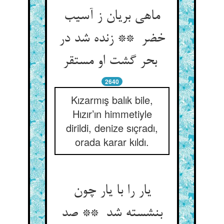
ماهی بریان ز آسیب
خضر ** زنده شد در
بحر گشت او مستقر
2640
Kızarmış balık bile,
Hızır’ın himmetiyle
dirildi, denize sıçradı,
orada karar kıldı.
یار را با یار چون
بنشسته شد ** صد