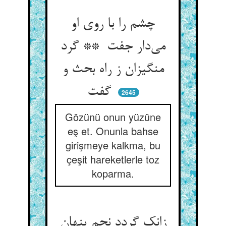
چشم را با روی او
می‌دار جفت ** گرد
منگیزان ز راه بحث و
گفت
2645
Gözünü onun yüzüne
eş et. Onunla bahse
girişmeye kalkma, bu
çeşit hareketlerle toz
koparma.
زانک گردد نجم پنهان