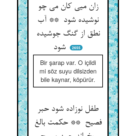
زان میی کان می چو
نوشیده شود ** آب
نطق از گنگ جوشیده
شود
2655
Bir şarap var. O içildi
mi söz suyu dilsizden
bile kaynar, köpürür.
طفل نوزاده شود حبر
فصیح ** حکمت بالغ