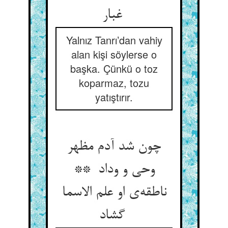
غبار
Yalnız Tanrı’dan vahiy
alan kişi söylerse o
başka. Çünkü o toz
koparmaz, tozu
yatıştırır.
چون شد آدم مظهر
وحی و وداد **
ناطقه‌ی او علم الاسما
گشاد