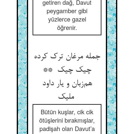
getiren dağ, Davut
peygamber gibi
yüzlerce gazel
öğrenir.
جمله مرغان ترک کرده
چیک چیک **
هم‌زبان و یار داود
ملیک
Bütün kuşlar, cik cik
ötüşlerini bırakmışlar,
padişah olan Davut’a