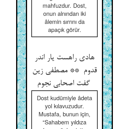
mahfuzdur. Dost,
onun alnından iki
âlemin sırrını da
apaçık görür.
هادی راهست یار اندر
قدوم ** مصطفی زین
گفت اصحابی نجوم
Dost kudümiyle âdeta
yol kılavuzudur.
Mustafa, bunun için,
“Sahabem yıldıza