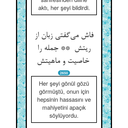
aktı, her şeyi bildirdi.
فاش می‌گفتی زبان از
ریتش ** جمله را
خاصیت و ماهیتش
2650
Her şeyi gönül gözü
görmüştü, onun için
hepsinin hassasını ve
mahiyetini apaçık
söylüyordu.