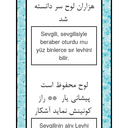
هزاران لوح سر دانسته
شد
Sevgili, sevgilisiyle
beraber oturdu mu
yüz binlerce sır levhini
bilir.
لوح محفوظ است
پیشانی یار ** راز
کونینش نماید آشکار
Sevgilinin alnı Levhi