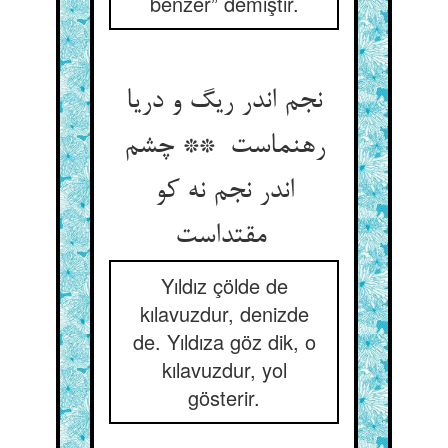
benzer” demiştir.
نجم اندر ریگ و دریا
رهنماست ** چشم
اندر نجم نه کو
مقتداست
Yıldız çölde de
kılavuzdur, denizde
de. Yıldıza göz dik, o
kılavuzdur, yol
gösterir.