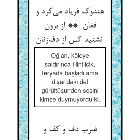
هندوک فریاد می‌کرد و
فغان ** از برون
نشنید کس از دف‌زنان
Oğlan, köleye
saldırınca Hintlicik,
feryada başladı ama
dışarıdaki def
gürültüsünden sesini
kimse duymuyordu ki.
ضرب دف و کف و