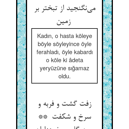
می‌نگنجید از تبختر بر
زمین
Kadın, o hasta köleye
böyle söyleyince öyle
ferahladı, öyle kabardı
o köle ki âdeta
yeryüzüne sığamaz
oldu.
زفت گشت و فربه و
سرخ و شکفت **