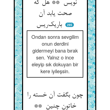
نویس ** هل که
صحت یابد آن
باریک‌ریس
295
Ondan sonra sevgilim
onun derdini
gidermeyi bana bırak
sen. Yalnız o ince
eleyip sık dokuyan bir
kere iyileşsin.
چون بگفت آن خسته را
خاتون چنین **