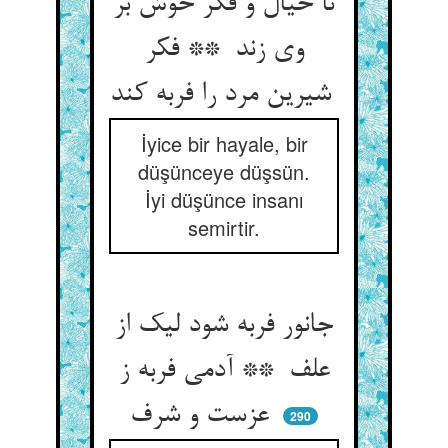
تا خیال و فکر خوش بر
وی زند ** فکر
شیرین مرد را فربه کند
İyice bir hayale, bir
düşünceye düşsün.
İyi düşünce insanı
semirtir.
جانور فربه شود لیک از
علف ** آدمی فربه ز
عزست و شرف
290