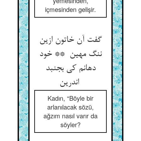
yemesinden,
içmesinden gelişir.
گفت آن خاتون ازین
ننگ مهین ** خود
دهانم کی بجنبد
اندرین
Kadın, “Böyle bir
arlanılacak sözü,
ağzım nasıl varır da
söyler?