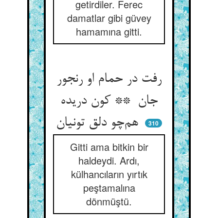
getirdiler. Ferec
damatlar gibi güvey
hamamına gitti.
رفت در حمام او رنجور
جان ** کون دریده
هم‌چو دلق تونیان
310
Gitti ama bitkin bir
haldeydi. Ardı,
külhancıların yırtık
peştamalına
dönmüştü.