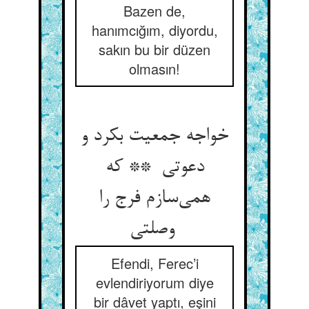
Bazen de,
hanımcığım, diyordu,
sakın bu bir düzen
olmasın!
خواجه جمعیت بکرد و
دعوتی ** که
همی‌سازم فرج را
وصلتی
Efendi, Ferec’i
evlendiriyorum diye
bir dâvet yaptı, eşini