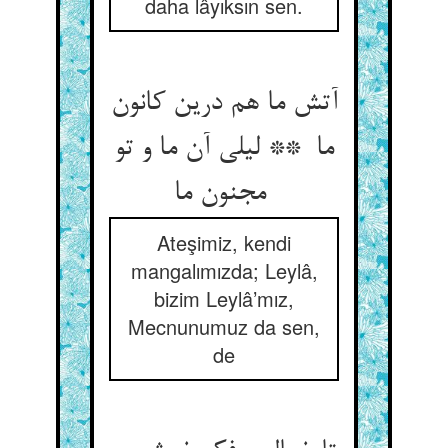
daha lâyıksın sen.
آتش ما هم درین کانون
ما ** لیلی آن ما و تو
مجنون ما
Ateşimiz, kendi
mangalımızda; Leylâ,
bizim Leylâ’mız,
Mecnunumuz da sen,
de