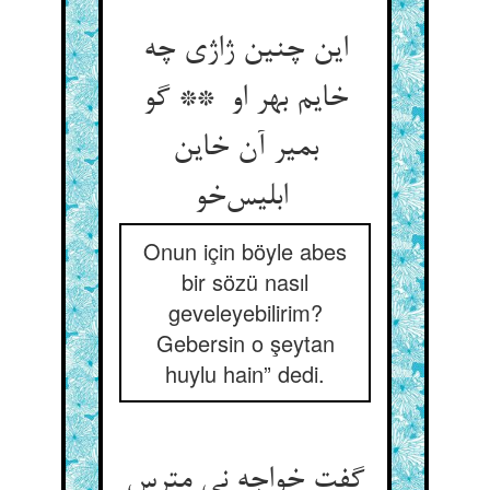
این چنین ژاژی چه
خایم بهر او ** گو
بمیر آن خاین
ابلیس‌خو
Onun için böyle abes
bir sözü nasıl
geveleyebilirim?
Gebersin o şeytan
huylu hain” dedi.
گفت خواجه نی مترس