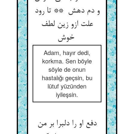
و دم دهش ** تا رود
علت ازو زین لطف
خوش
Adam, hayır dedi,
korkma. Sen böyle
söyle de onun
hastalığı geçsin, bu
lütuf yüzünden
iyileşsin.
دفع او را دلبرا بر من