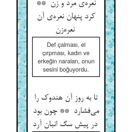
نعره‌ی مرد و زن **
کرد پنهان نعره‌ی آن
نعره‌زن
Def çalması, el
çırpması, kadın ve
erkeğin naraları, onun
sesini boğuyordu.
تا به روز آن هندوک را
می‌فشارد ** چون بود
در پیش سگ انبان آرد