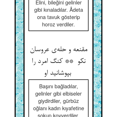
Elini, bileğini gelinler
gibi kınaladılar. Âdeta
ona tavuk gösterip
horoz verdiler.
مقنعه و حله‌ی عروسان
نکو ** کنگ امرد را
بپوشانید او
Başını bağladılar,
gelinler gibi elbiseler
giydirdiler, gürbüz
oğlanı kadın kıyafetine
sokup koyverdiler.