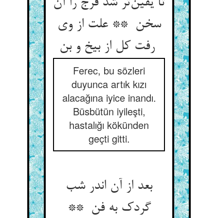
تا یقین‌تر شد فرج را آن
سخن ** علت از وی
رفت کل از بیخ و بن
Ferec, bu sözleri
duyunca artık kızı
alacağına iyice inandı.
Büsbütün iyileşti,
hastalığı kökünden
geçti gitti.
بعد از آن اندر شب
گردک به فن **