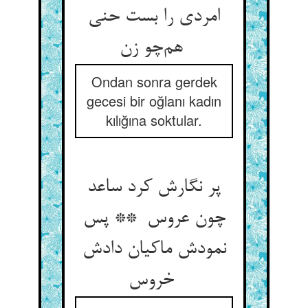
امردی را بست حنی
هم‌چو زن
Ondan sonra gerdek
gecesi bir oğlanı kadın
kılığına soktular.
پر نگارش کرد ساعد
چون عروس ** پس
نمودش ماکیان دادش
خروس