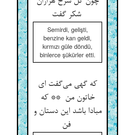
چون گل سرخ هزاران
شکر گفت
Semirdi, gelişti,
benzine kan geldi,
kırmızı güle döndü,
binlerce şükürler etti.
که گهی می‌گفت ای
خاتون من ** که
مبادا باشد این دستان و
فن