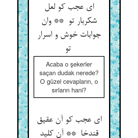
ای عجب کو لعل
شکربار تو ** وان
جوابات خوش و اسرار
تو
Acaba o şekerler
saçan dudak nerede?
O güzel cevapların, o
sırların hani?
ای عجب کو آن عقیق
قندخا ** آن کلید