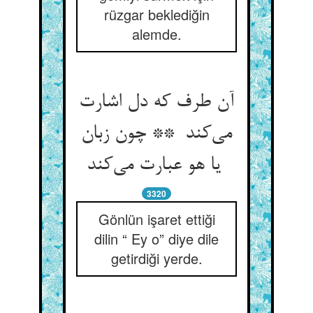
rüzgar beklediğin
alemde.
آن طرف که دل اشارت
می‌کند ** چون زبان
یا هو عبارت می‌کند
3320
Gönlün işaret ettiği
dilin “ Ey o” diye dile
getirdiği yerde.