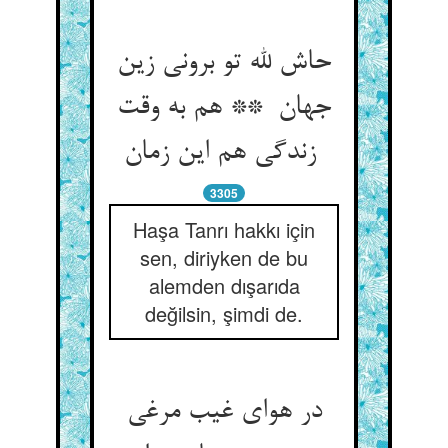
حاش لله تو برونی زین
جهان ** هم به وقت
زندگی هم این زمان
3305
Haşa Tanrı hakkı için
sen, diriyken de bu
alemden dışarıda
değilsin, şimdi de.
در هوای غیب مرغی