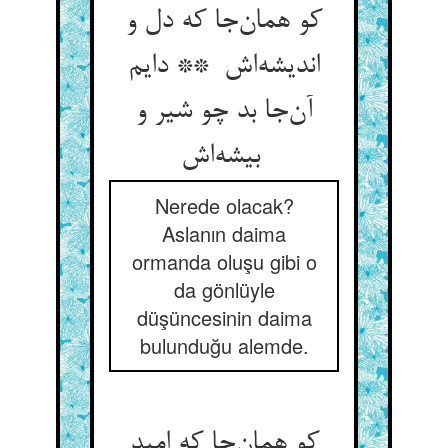
کو همان‌جا که دل و
اندیشه‌اش ** دایم
آن‌جا بد چو شیر و
بیشه‌اش
Nerede olacak?
Aslanın daima
ormanda oluşu gibi o
da gönlüyle
düşüncesinin daima
bulunduğu alemde.
کو همان‌جا که امید