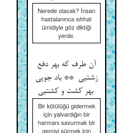
Nerede olacak? İnsan
hastalanınca sıhhat
ümidiyle göz diktiği
yerde.
آن طرف که بهر دفع
زشتیی ** باد جویی
بهر کشت و کشتیی
Bir kötülüğü gidermek
için yalvardığın bir
harmanı savurmak bir
gemiyi sürmek için