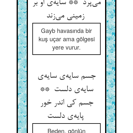
می‌پرد ** سایه‌ی او بر
زمینی می‌زند
Gayb havasında bir
kuş uçar ama gölgesi
yere vurur.
جسم سایه‌ی سایه‌ی
سایه‌ی دلست **
جسم کی اندر خور
پایه‌ی دلست
Beden, gönlün