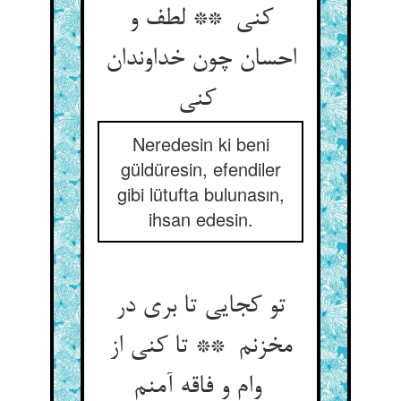
کنی ** لطف و
احسان چون خداوندان
کنی
Neredesin ki beni
güldüresin, efendiler
gibi lütufta bulunasın,
ihsan edesin.
تو کجایی تا بری در
مخزنم ** تا کنی از
وام و فاقه آمنم