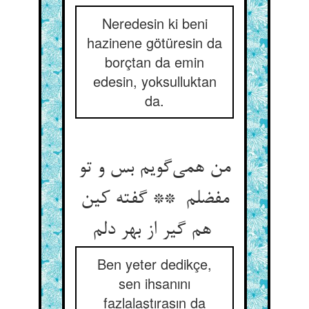
Neredesin ki beni
hazinene götüresin da
borçtan da emin
edesin, yoksulluktan
da.
من همی‌گویم بس و تو
مفضلم ** گفته کین
هم گیر از بهر دلم
Ben yeter dedikçe,
sen ihsanını
fazlalaştırasın da