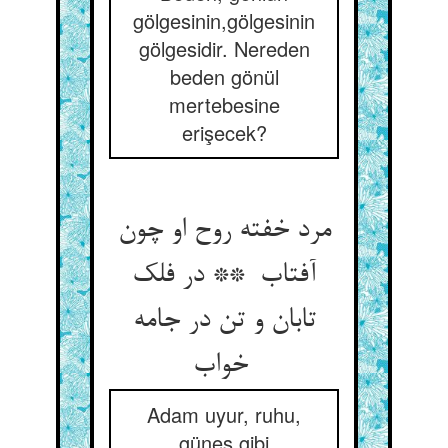
gölgesinin,gölgesinin
gölgesidir. Nereden
beden gönül
mertebesine
erişecek?
مرد خفته روح او چون
آفتاب ** در فلک
تابان و تن در جامه
خواب
Adam uyur, ruhu,
güneş gibi