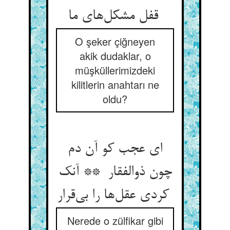
قفل مشکل‌های ما
O şeker çiğneyen
akik dudaklar, o
müşküllerimizdeki
kilitlerin anahtarı ne
oldu?
ای عجب کو آن دم
چون ذوالفقار ** آنک
کردی عقل‌ها را بی‌قرار
Nerede o zülfikar gibi