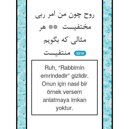
روح چون من امر ربی
مختفیست ** هر
مثالی که بگویم
منتفیست
3310
Ruh, “Rabbimin
emrindedir” gizlidir.
Onun için nasıl bir
örnek versem
anlatmaya imkan
yoktur.