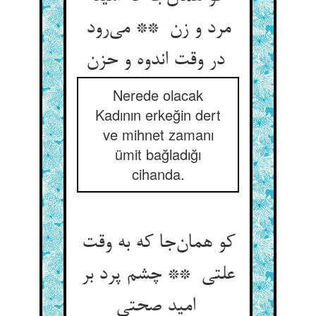
مرد و زن ** می‌رود
در وقت اندوه و حزن
Nerede olacak
Kadının erkeğin dert
ve mihnet zamanı
ümit bağladığı
cihanda.
کو همان‌جا که به وقت
علتی ** چشم پرد بر
امید صحتی