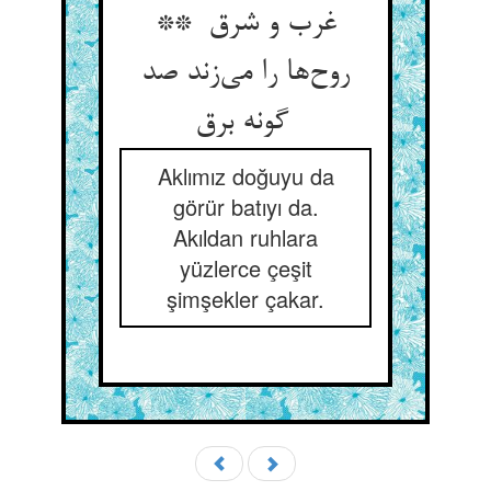
غرب و شرق **
روح‌ها را می‌زند صد
گونه برق
Aklımız doğuyu da
görür batıyı da.
Akıldan ruhlara
yüzlerce çeşit
şimşekler çakar.