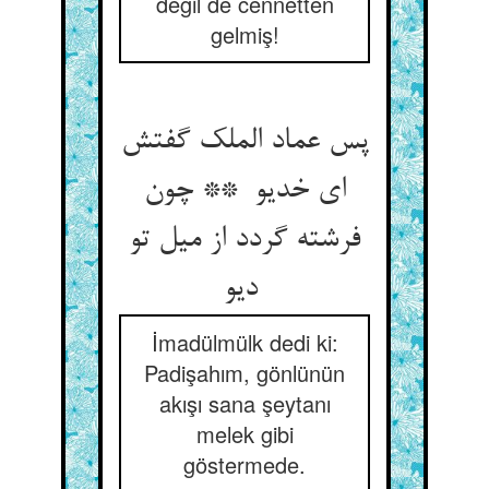
değil de cennetten
gelmiş!
پس عماد الملک گفتش
ای خدیو ** چون
فرشته گردد از میل تو
دیو
İmadülmülk dedi ki:
Padişahım, gönlünün
akışı sana şeytanı
melek gibi
göstermede.