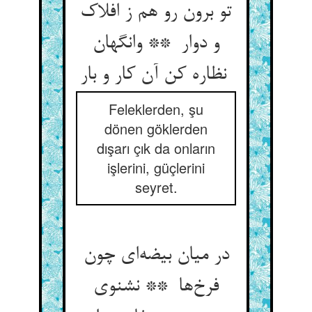
تو برون رو هم ز افلاک
و دوار ** وانگهان
نظاره کن آن کار و بار
Feleklerden, şu
dönen göklerden
dışarı çık da onların
işlerini, güçlerini
seyret.
در میان بیضه‌ای چون
فرخ‌ها ** نشنوی