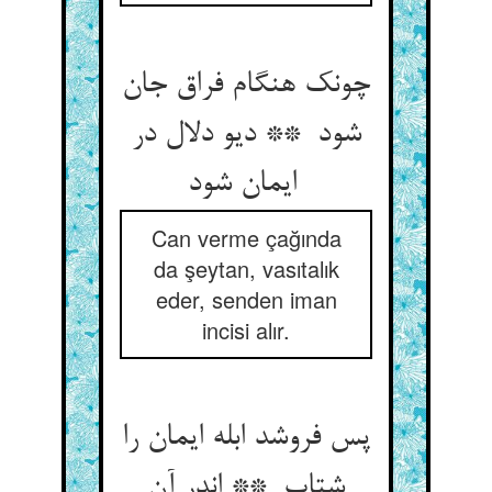
چونک هنگام فراق جان
شود ** دیو دلال در
ایمان شود
Can verme çağında
da şeytan, vasıtalık
eder, senden iman
incisi alır.
پس فروشد ابله ایمان را
شتاب ** اندر آن