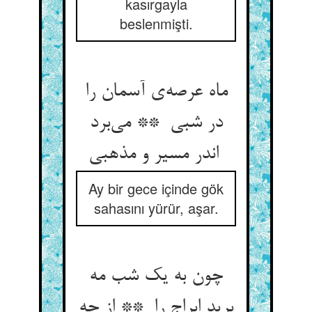
kasırgayla
beslenmişti.
ماه عرصه‌ی آسمان را
در شبی ** می‌برد
اندر مسیر و مذهبی
Ay bir gece içinde gök
sahasını yürür, aşar.
چون به یک شب مه
برید ابراج را ** از چه