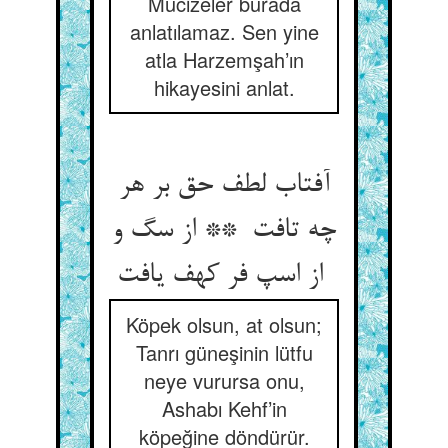
Mucizeler burada
anlatılamaz. Sen yine
atla Harzemşah’ın
hikayesini anlat.
آفتاب لطف حق بر هر
چه تافت ** از سگ و
از اسپ فر کهف یافت
Köpek olsun, at olsun;
Tanrı güneşinin lütfu
neye vurursa onu,
Ashabı Kehf’in
köpeğine döndürür.