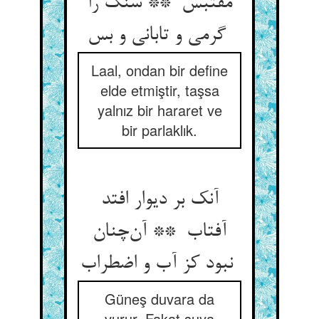
مقتبس ** سنگ را
گرمی و تابانی و بس
Laal, ondan bir define
elde etmiştir, taşsa
yalnız bir hararet ve
bir parlaklık.
آنک بر دیوار افتد
آفتاب ** آن‌چنان
نبود کز آب و اضطراب
Güneş duvara da
vurur. Fakat suya