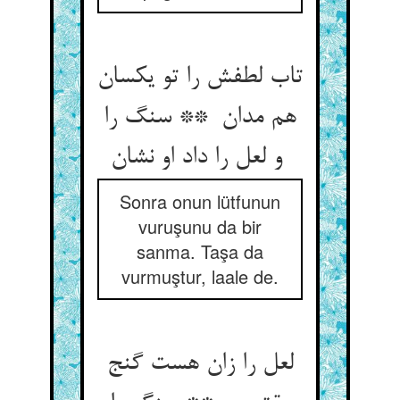
تاب لطفش را تو یکسان
هم مدان ** سنگ را
و لعل را داد او نشان
Sonra onun lütfunun
vuruşunu da bir
sanma. Taşa da
vurmuştur, laale de.
لعل را زان هست گنج