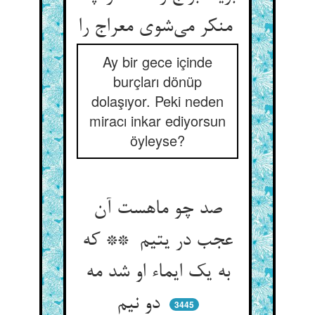
منکر می‌شوی معراج را
Ay bir gece içinde
burçları dönüp
dolaşıyor. Peki neden
miracı inkar ediyorsun
öyleyse?
صد چو ماهست آن
عجب در یتیم ** که
به یک ایماء او شد مه
دو نیم
3445