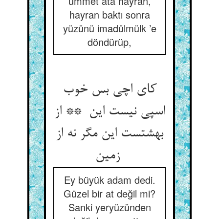
ümmet ata hayran,
hayran baktı sonra
yüzünü imadülmülk ’e
döndürüp,
کای اچی بس خوب
اسپی نیست این ** از
بهشتست این مگر نه از
زمین
Ey büyük adam dedi.
Güzel bir at değil mi?
Sanki yeryüzünden