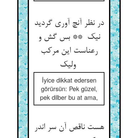
در نظر آنچ آوری گردید
نیک ** بس گش و
رعناست این مرکب
ولیک
İyice dikkat edersen
görürsün: Pek güzel,
pek dilber bu at ama,
هست ناقص آن سر اندر