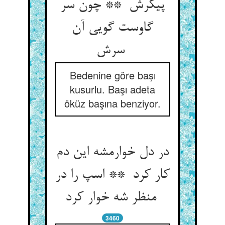
پیکرش ** چون سر
گاوست گویی آن
سرش
Bedenine göre başı
kusurlu. Başı adeta
öküz başına benziyor.
در دل خوارمشه این دم
کار کرد ** اسپ را در
منظر شه خوار کرد
3460