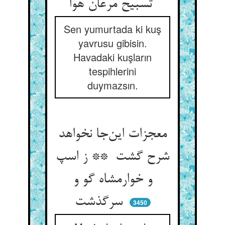
تسبیح مرغان هوا
Sen yumurtada ki kuş
yavrusu gibisin.
Havadaki kuşların
tespihlerini
duymazsın.
معجزات این‌جا نخواهد
شرح گشت ** ز اسپ
و خوارمشاه گو و
سرگذشت
3450