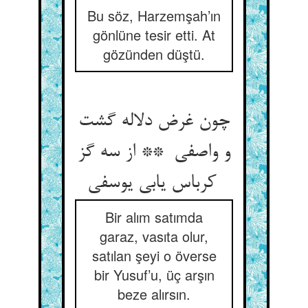
Bu söz, Harzemşah’ın
gönlüne tesir etti. At
gözünden düştü.
چون غرض دلاله گشت
و واصفی ** از سه گز
کرباس یابی یوسفی
Bir alım satımda
garaz, vasıta olur,
satılan şeyi o överse
bir Yusuf’u, üç arşın
beze alırsın.