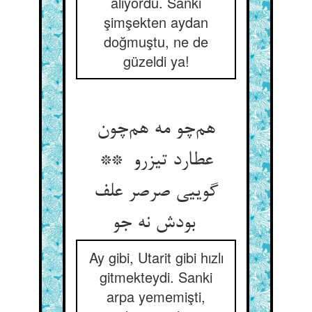
alıyordu. Sanki
şimşekten aydan
doğmuştu, ne de
güzeldi ya!
هم‌چو مه هم‌چون
عطارد تیزرو **
گوییی صرصر علف
بودش نه جو
Ay gibi, Utarit gibi hızlı
gitmekteydi. Sanki
arpa yememişti,