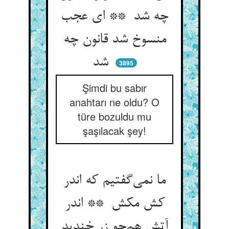
چه شد ** ای عجب
منسوخ شد قانون چه
شد
3895
Şimdi bu sabır
anahtarı ne oldu? O
türe bozuldu mu
şaşılacak şey!
ما نمی‌گفتیم که اندر
کش مکش ** اندر
آتش هم‌چو زر خندید