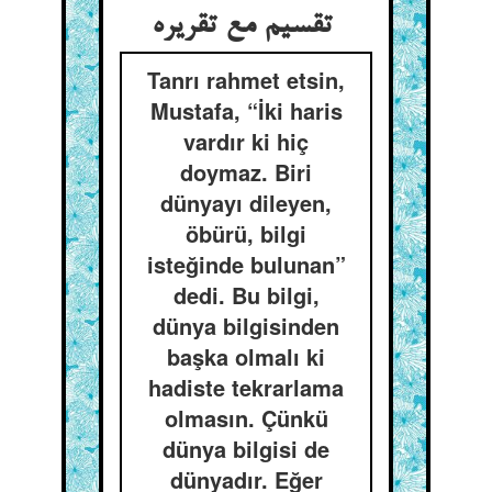
تقسیم مع تقریره
Tanrı rahmet etsin,
Mustafa, “İki haris
vardır ki hiç
doymaz. Biri
dünyayı dileyen,
öbürü, bilgi
isteğinde bulunan”
dedi. Bu bilgi,
dünya bilgisinden
başka olmalı ki
hadiste tekrarlama
olmasın. Çünkü
dünya bilgisi de
dünyadır. Eğer