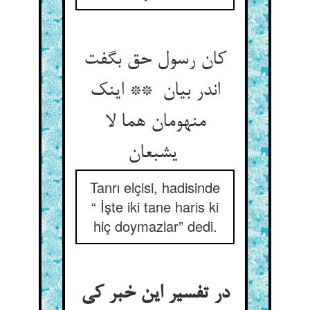
کان رسول حق بگفت
اندر بیان ** اینک
منهومان هما لا
یشبعان
Tanrı elçisi, hadisinde
“ İşte iki tane haris ki
hiç doymazlar” dedi.
در تفسیر این خبر کی