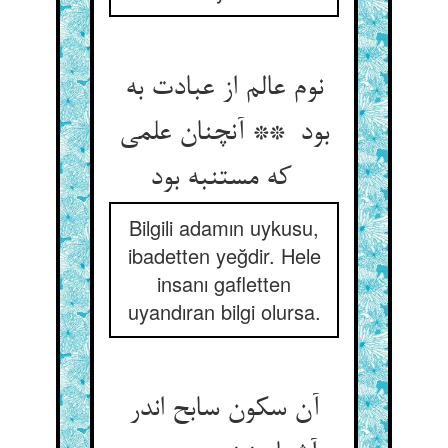
نوم عالم از عبادت به
بود ** آنچنان علمی
که مستنبه بود
Bilgili adamın uykusu,
ibadetten yeğdir. Hele
insanı gafletten
uyandıran bilgi olursa.
آن سکون سابح اندر