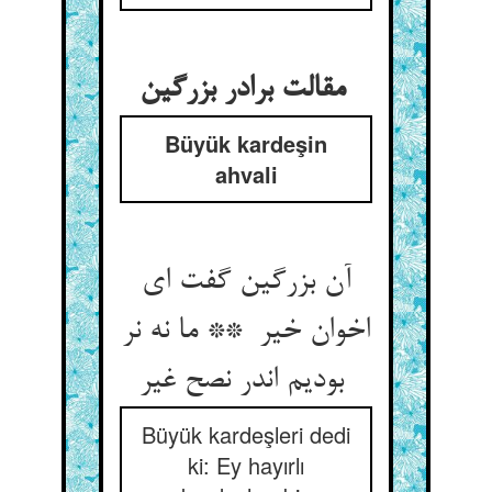
مقالت برادر بزرگین
Büyük kardeşin
ahvali
آن بزرگین گفت ای
اخوان خیر ** ما نه نر
بودیم اندر نصح غیر
Büyük kardeşleri dedi
ki: Ey hayırlı