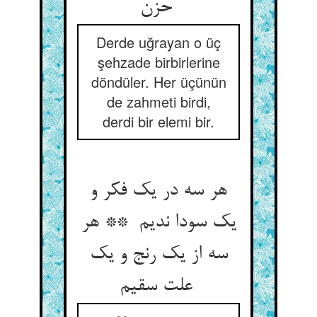
حزن
Derde uğrayan o üç
şehzade birbirlerine
döndüler. Her üçünün
de zahmeti birdi,
derdi bir elemi bir.
هر سه در یک فکر و
یک سودا ندیم ** هر
سه از یک رنج و یک
علت سقیم