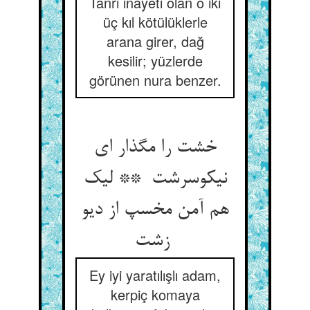
Tanrı inayeti olan o iki
üç kıl kötülüklerle
arana girer, dağ
kesilir; yüzlerde
görünen nura benzer.
خشت را مگذار ای
نیکوسرشت ** لیک
هم آمن مخسپ از دیو
زشت
Ey iyi yaratılışlı adam,
kerpiç komaya