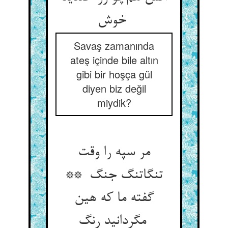
خوش
Savaş zamanında
ateş içinde bile altın
gibi bir hoşça gül
diyen biz değil
miydik?
مر سپه را وقت
تنگاتنگ جنگ **
گفته ما که هین
مگردانید رنگ