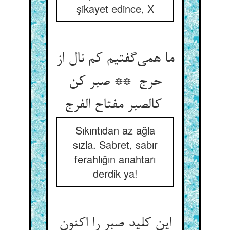
şikayet edince, X
ما همی‌گفتیم کم نال از
حرج ** صبر کن
کالصبر مفتاح الفرج
Sıkıntıdan az ağla
sızla. Sabret, sabır
ferahlığın anahtarı
derdik ya!
این کلید صبر را اکنون