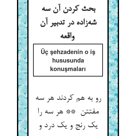
بحث کردن آن سه
شه‌زاده در تدبیر آن
واقعه
Üç şehzadenin o iş
hususunda
konuşmaları
رو به هم کردند هر سه
مفتتن ** هر سه را
یک رنج و یک درد و