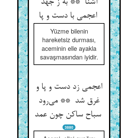
آشنا ** به ز جهد
اعجمی با دست و پا
Yüzme bilenin
hareketsiz durması,
aceminin elle ayakla
savaşmasından iyidir.
اعجمی زد دست و پا و
غرق شد ** می‌رود
سباح ساکن چون عمد
3880