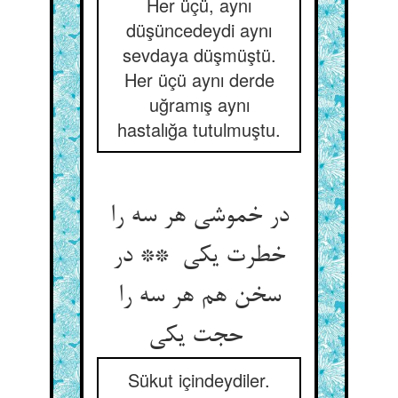
Her üçü, aynı
düşüncedeydi aynı
sevdaya düşmüştü.
Her üçü aynı derde
uğramış aynı
hastalığa tutulmuştu.
در خموشی هر سه را
خطرت یکی ** در
سخن هم هر سه را
حجت یکی
Sükut içindeydiler.