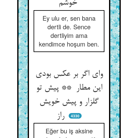
خوشم
Ey ulu er, sen bana
dertli de. Sence
dertliyim ama
kendimce hoşum ben.
وای اگر بر عکس بودی
این مطار ** پیش تو
گلزار و پیش خویش
راز
4330
Eğer bu iş aksine