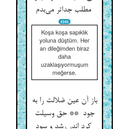
مطلب جداتر می‌بدم
4340
Koşa koşa sapıklık
yoluna düştüm. Her
an dileğimden biraz
daha
uzaklaşıyormuşum
meğerse.
باز آن عین ضلالت را به
جود ** حق وسیلت
کرد اندر رشد و سود