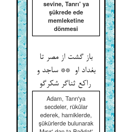
sevine, Tanrı' ya
şükrede ede
memleketine
dönmesi
باز گشت از مصر تا
بغداد او ** ساجد و
راکع ثناگر شکرگو
Adam, Tanrı'ya
secdeler, rükûlar
ederek, hamiklerde,
şükürlerde bulunarak
Mısır' dan ta Bağdat'