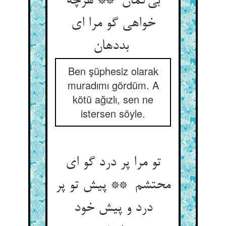
بی‌گمان ** هرچه
خواهی گو مرا ای
بددهان
Ben şüphesiz olarak
muradımı gördüm. A
kötü ağızlı, sen ne
istersen söyle.
تو مرا پر درد گو ای
محتشم ** پیش تو پر
درد و پیش خود