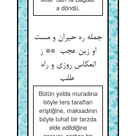
a döndü.
جمله ره حیران و مست
او زین عجب ** ز
انعکاس روزی و راه
طلب
Bütün yolda muradına
böyle ters taraftan
eriştiğine, maksadının
böyle tuhaf bir tarzda
elde edildiğine
şaşıyor, sarhoş bir