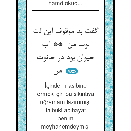
hamd okudu.
گفت بد موقوف این لت
لوت من ** آب
حیوان بود در حانوت
من
4325
İçinden nasibine
ermek için bu sıkıntıya
uğramam lazımmış.
Halbuki abıhayat,
benim
meyhanemdeymiş.