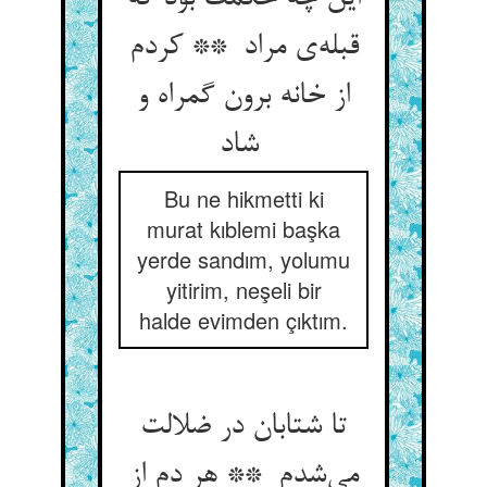
قبله‌ی مراد ** کردم
از خانه برون گمراه و
شاد
Bu ne hikmetti ki
murat kıblemi başka
yerde sandım, yolumu
yitirim, neşeli bir
halde evimden çıktım.
تا شتابان در ضلالت
می‌شدم ** هر دم از