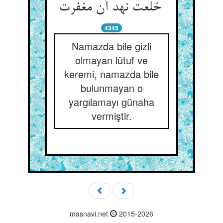
خلعت نهد آن مغفرت
4345
Namazda bile gizli
olmayan lütuf ve
keremi, namazda bile
bulunmayan o
yargılamayı günaha
vermiştir.
masnavi.net
2015-2026