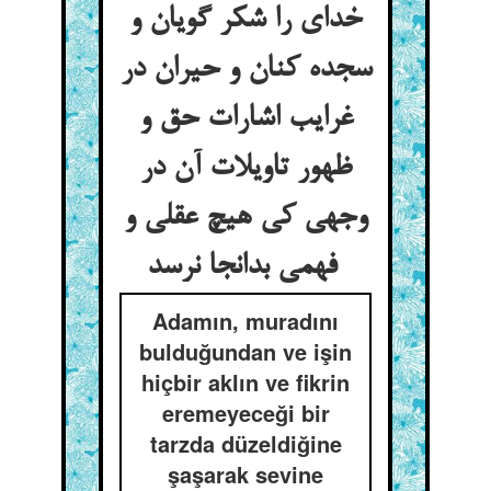
خدای را شکر گویان و
سجده کنان و حیران در
غرایب اشارات حق و
ظهور تاویلات آن در
وجهی کی هیچ عقلی و
فهمی بدانجا نرسد
Adamın, muradını
bulduğundan ve işin
hiçbir aklın ve fikrin
eremeyeceği bir
tarzda düzeldiğine
şaşarak sevine