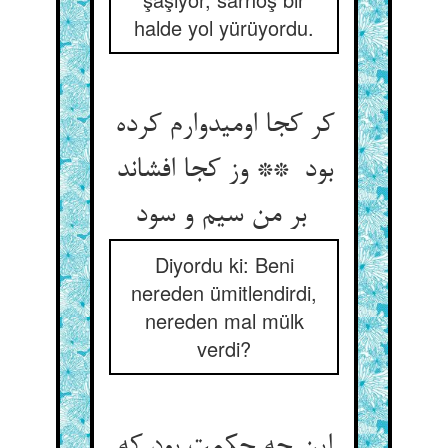
halde yol yürüyordu.
کر کجا اومیدوارم کرده
بود ** وز کجا افشاند
بر من سیم و سود
Diyordu ki: Beni
nereden ümitlendirdi,
nereden mal mülk
verdi?
این چه حکمت بود که