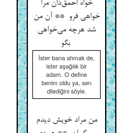
خواه احمق‌دان مرا
خواهی فرو ** آن من
شد هرچه می‌خواهی
بگو
İster bana ahmak de,
ister aşağılık bir
adam. O define
benim oldu ya, sen
dilediğini söyle.
من مراد خویش دیدم