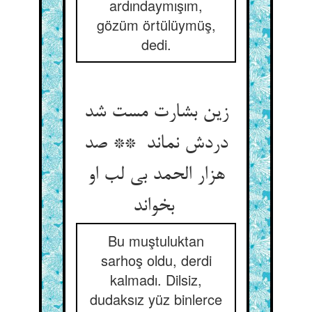
ardındaymışım,
gözüm örtülüymüş,
dedi.
زین بشارت مست شد
دردش نماند ** صد
هزار الحمد بی لب او
بخواند
Bu muştuluktan
sarhoş oldu, derdi
kalmadı. Dilsiz,
dudaksız yüz binlerce