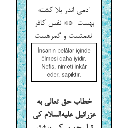
آدمی اندر بلا کشته
بهست ** نفس کافر
نعمتست و گمرهست
İnsanın belâlar içinde
ölmesi daha iyidir.
Nefis, nimeti inkâr
eder, sapıktır.
خطاب حق تعالی به
عزرائیل علیه‌السلام کی