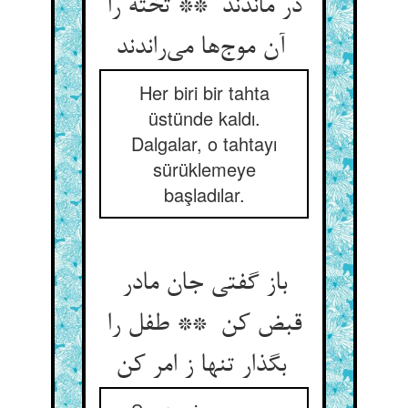
در ماندند ** تخته را
آن موج‌ها می‌راندند
Her biri bir tahta
üstünde kaldı.
Dalgalar, o tahtayı
sürüklemeye
başladılar.
باز گفتی جان مادر
قبض کن ** طفل را
بگذار تنها ز امر کن