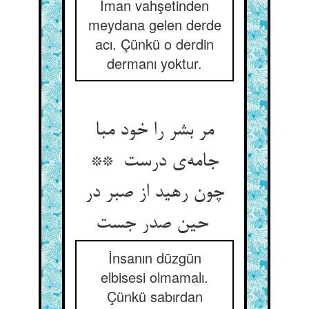
İman vahşetinden
meydana gelen derde
acı. Çünkü o derdin
dermanı yoktur.
مر بشر را خود مبا
جامه‌ی درست **
چون رهید از صبر در
حین صدر جست
İnsanın düzgün
elbisesi olmamalı.
Çünkü sabırdan