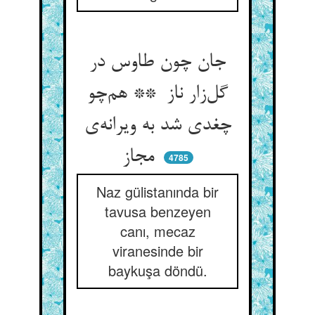
جان چون طاوس در
گل‌زار ناز ** هم‌چو
چغدی شد به ویرانه‌ی
مجاز
4785
Naz gülistanında bir
tavusa benzeyen
canı, mecaz
viranesinde bir
baykuşa döndü.