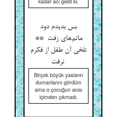
kadar acı geldi ki.
بس بدیدم دود
ماتم‌های زفت **
تلخی آن طفل از فکرم
نرفت
Birçok büyük yasların
dumanlarını gördüm
ama o çocuğun acısı
içimden çıkmadı.