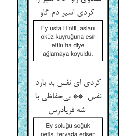
کردی اسیر دم گاو
Ey usta Hintli, aslanı
öküz kuyruğuna esir
ettin ha diye
ağlamaya koyuldu.
کردی ای نفس بد بارد
نفس ** بی‌حفاظی با
شه فریادرس
Ey soluğu soğuk
nefis, feryada erişen