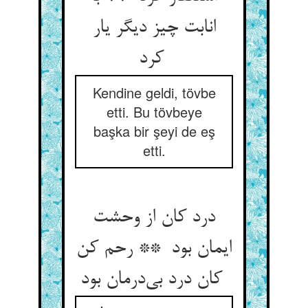
انابت چیز دیگر یار
کرد
Kendine geldi, tövbe
etti. Bu tövbeye
başka bir şeyi de eş
etti.
درد کان از وحشت
ایمان بود ** رحم کن
کان درد بی‌درمان بود