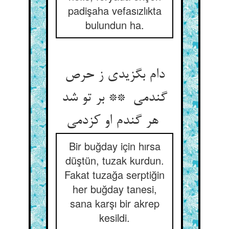
padişaha vefasızlıkta
bulundun ha.
دام بگزیدی ز حرص
گندمی ** بر تو شد
هر گندم او کزدمی
Bir buğday için hırsa
düştün, tuzak kurdun.
Fakat tuzağa serptiğin
her buğday tanesi,
sana karşı bir akrep
kesildi.