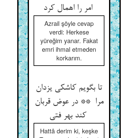
امر را اهمال کرد
Azrail şöyle cevap
verdi: Herkese
yüreğim yanar. Fakat
emri ihmal etmeden
korkarım.
تا بگویم کاشکی یزدان
مرا ** در عوض قربان
کند بهر فتی
Hattâ derim ki, keşke