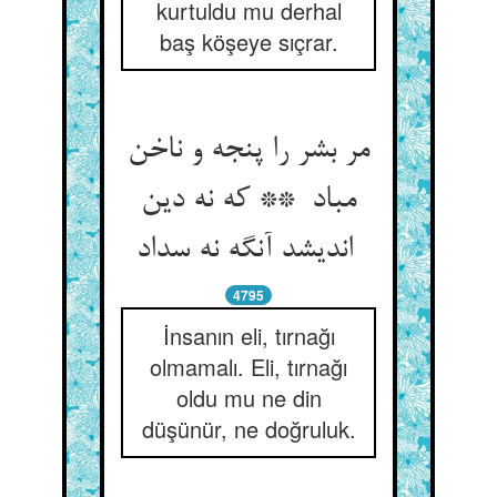
kurtuldu mu derhal
baş köşeye sıçrar.
مر بشر را پنجه و ناخن
مباد ** که نه دین
اندیشد آنگه نه سداد
4795
İnsanın eli, tırnağı
olmamalı. Eli, tırnağı
oldu mu ne din
düşünür, ne doğruluk.