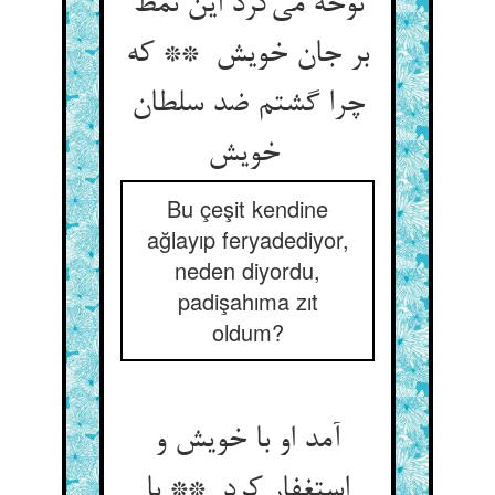
نوحه می‌کرد این نمط
بر جان خویش ** که
چرا گشتم ضد سلطان
خویش
Bu çeşit kendine
ağlayıp feryadediyor,
neden diyordu,
padişahıma zıt
oldum?
آمد او با خویش و
استغفار کرد ** با