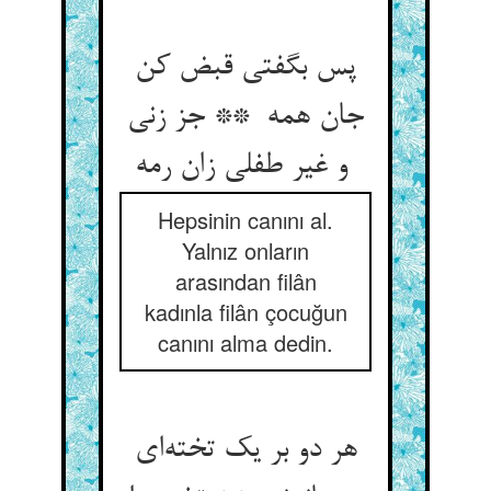
پس بگفتی قبض کن
جان همه ** جز زنی
و غیر طفلی زان رمه
Hepsinin canını al.
Yalnız onların
arasından filân
kadınla filân çocuğun
canını alma dedin.
هر دو بر یک تخته‌ای