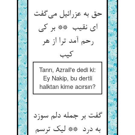
حق به عزرائیل می‌گفت
ای نقیب ** بر کی
رحم آمد ترا از هر
کیب
Tanrı, Azrail'e dedi ki:
Ey Nakip, bu dertli
halktan kime acırsın?
گفت بر جمله دلم سوزد
به درد ** لیک ترسم