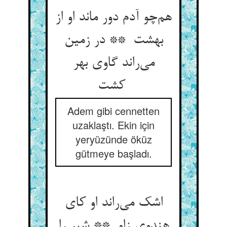
هم‌چو آدم دور ماند او از
بهشت ** در زمین
می‌راند گاوی بهر
کشت
Adem gibi cennetten
uzaklaştı. Ekin için
yeryüzünde öküz
gütmeye başladı.
اشک می‌راند او کای
هندوی زاو ** شیر را