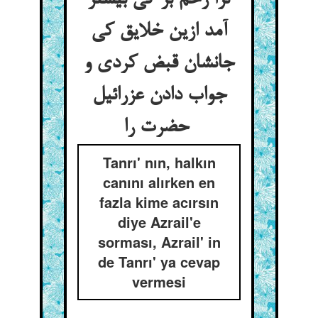
ترا رحم بر کی بیشتر
آمد ازین خلایق کی
جانشان قبض کردی و
جواب دادن عزرائیل
حضرت را
Tanrı' nın, halkın
canını alırken en
fazla kime acırsın
diye Azrail'e
sorması, Azrail' in
de Tanrı' ya cevap
vermesi