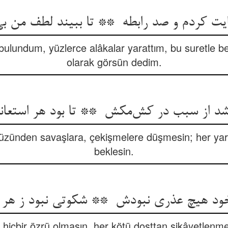
bulundum, yüzlerce alâkalar yarattım, bu suretle b
olarak görsün dedim.
zünden savaşlara, çekişmelere düşmesin; her ya
beklesin.
 hiçbir özrü olmasın, her kötü dosttan şikâyetlenm