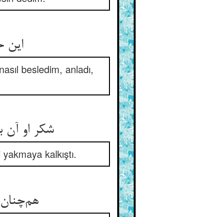
این حضانه دید با صد رابطه ** که بپروردم ورا بی‌واسطه
asıl besledim, anladı,
شکر او آن بود ای بنده‌ی جلیل ** که شد او نمرود و سوزنده‌ی خلیل
i yakmaya kalkıştı.
هم‌چنان کین شاه‌زاده شکر شاه ** کرد استکبار و استکثار جاه