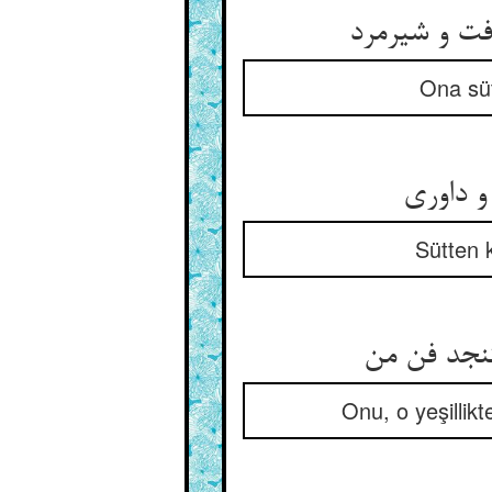
Ona süt 
Sütten k
Onu, o yeşillik