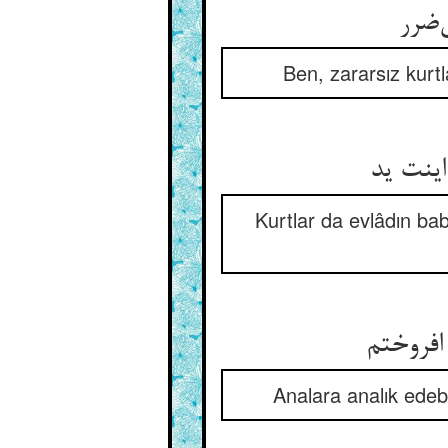
Ben, zararsız kurt
Kurtlar da evlâdın bab
Analara analık edebi