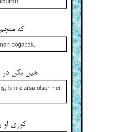
ldürttü.
که منجم گفته کاندر حکم سال ** زاد خواهد دشمنی بهر قتال
şman doğacak.
هین بکن در دفع آن خصم احتیاط ** هر که می‌زایید می‌کشت از خباط
ış, kim olursa olsun her
کوری او رست طفل وحی کش ** ماند خون‌های دگر در گردنش