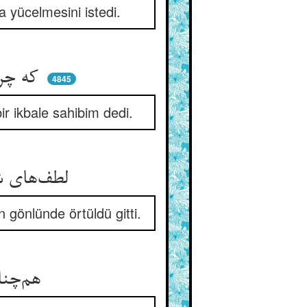
 yücelmesini istedi.
که چرا من تابع غیری شوم ** چونک صاحب ملک و اقبال نوم
4845
r ikbale sahibim dedi.
لطف‌های شه که ذکر آن گذشت ** از تجبر بر دلش پوشیده گشت
n gönlünde örtüldü gitti.
هم‌چنان نمرود آن الطاف را ** زیر پا بنهاد از جهل و عمی