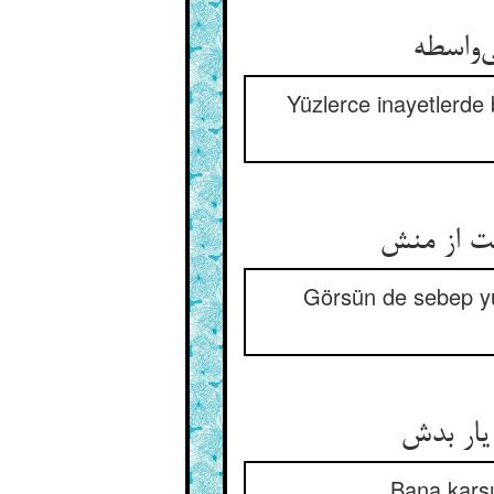
Yüzlerce inayetlerde 
Görsün de sebep yü
Bana karşı