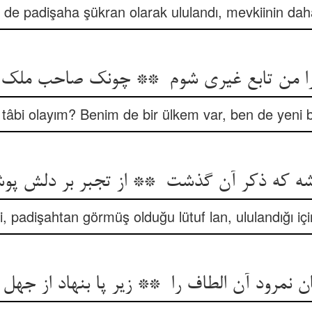
de padişaha şükran olarak ululandı, mevkiinin daha
âbi olayım? Benim de bir ülkem var, ben de yeni bi
i, padişahtan görmüş olduğu lütuf lan, ululandığı içi