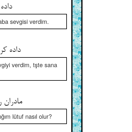
داده من ایوب را مهر پدر ** بهر مهمانی کرمان بی‌ضرر
aba sevgisi verdim.
داده کرمان را برو مهر ولد ** بر پدر من اینت قدرت اینت ید
vgiyi verdim, tşte sana
مادران را داب من آموختم ** چون بود لطفی که من افروختم
ğım lütuf nasıl olur?