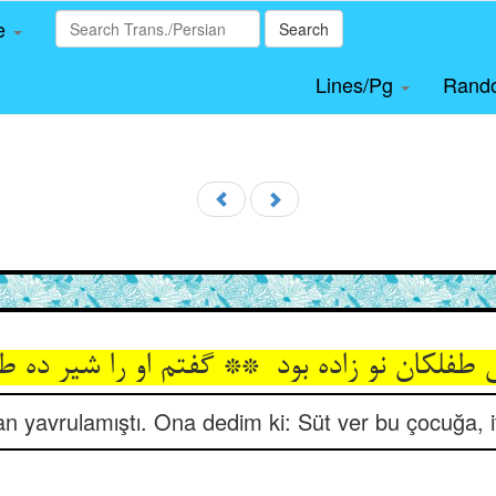
le
Search
Lines/Pg
Rand
an yavrulamıştı. Ona dedim ki: Süt ver bu çocuğa, it