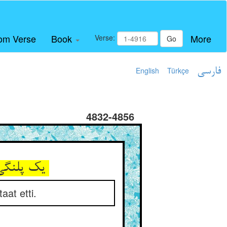
om Verse
Book
More
Verse:
Go
English
Türkçe
فارسی
4832-4856
یک پلنگی طفلکان نو زاده بود ** گفتم او را شیر ده طاعت نمود
aat etti.