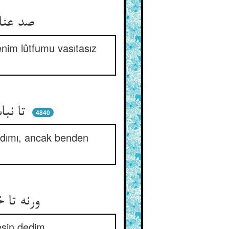
صد عنایت کردم و صد رابطه ** تا ببیند لطف من بی‌واسطه
enim lûtfumu vasıtasız
تا نباشد از سبب در کش‌مکش ** تا بود هر استعانت از منش
4840
rdımı, ancak benden
ورنه تا خود هیچ عذری نبودش ** شکوتی نبود ز هر یار بدش
esin dedim.