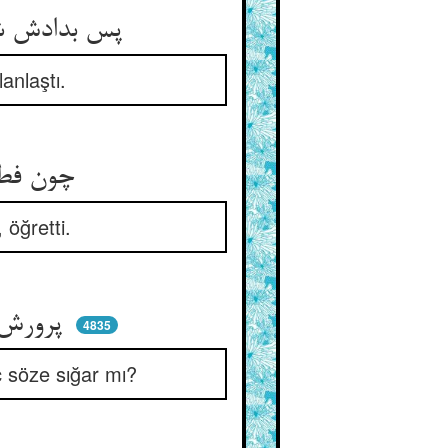
پس بدادش شیر و خدمتهاش کرد ** تا که بالغ گشت و زفت و شیرمرد
lanlaştı.
چون فطامش شد بگفتم با پری ** تا در آموزید نطق و داوری
 öğretti.
پرورش دادم مر او را زان چمن ** کی بگفت اندر بگنجد فن من
4835
ç söze sığar mı?