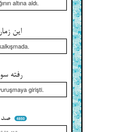
nın altına aldı.
این زمان کافر شد و ره می‌زند ** کبر و دعوی خدایی می‌کند
 kalkışmada.
رفته سوی آسمان با جلال ** با سه کرکس تا کند با من قتال
ruşmaya girişti.
صد هزاران طفل بی‌تلویم را ** کشته تا یابد وی ابراهیم را
4850