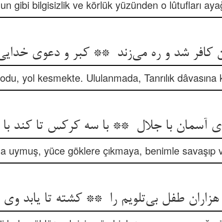
 gibi bilgisizlik ve körlük yüzünden o lûtufları ayağı
 odu, yol kesmekte. Ululanmada, Tanrılık dâvasına
a uymuş, yüce göklere çıkmaya, benimle savaşıp vu