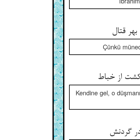
İbrahim
Çünkü münecc
Kendine gel, o düşmanı 