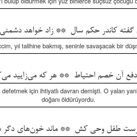
'i bulup öldürmek için yüz binlerce suçsuz çocuğu ö
im, yıl talihine bakmış, seninle savaşacak bir dü
defetmek için ihtiyatlı davran demişti. O yalan yanl
doğanı öldürüyordu.