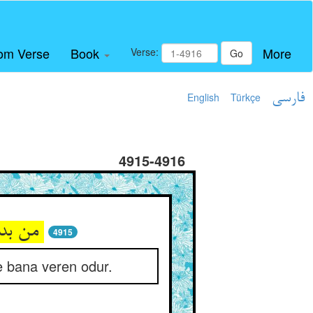
om Verse
Book
More
Verse:
Go
English
Türkçe
فارسی
4915-4916
من بدانم کو فرستاد آن بمن ** از ضمیر چون سهیل اندر یمن
4915
 de bana veren odur.