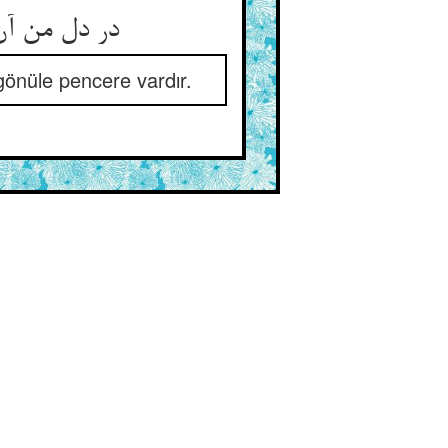
در دل من آن سخن زان میمنه‌ست ** زانک از دل جانب دل روزنه‌ست
önüle pencere vardır.