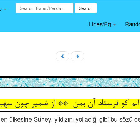
le
Search
Lines/Pg
Rand
men ülkesine Süheyl yıldızını yolladığı gibi bu sözü