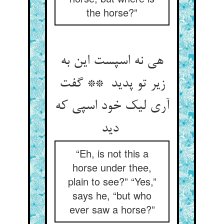
the horse?”
هی نه اسپست این به
زیر تو پدید ** گفت
آری لیک خود اسپی که
دید
“Eh, is not this a
horse under thee,
plain to see?” “Yes,”
says he, “but who
ever saw a horse?”