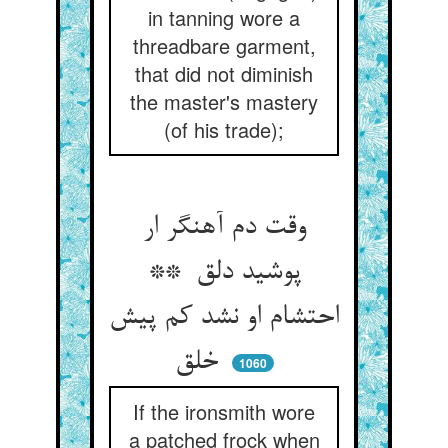
in tanning wore a
threadbare garment,
that did not diminish
the master's mastery
(of his trade);
وقت دم آهنگر ار
پوشید دلق **
احتشام او نشد کم پیش
خلق
1060
If the ironsmith wore
a patched frock when