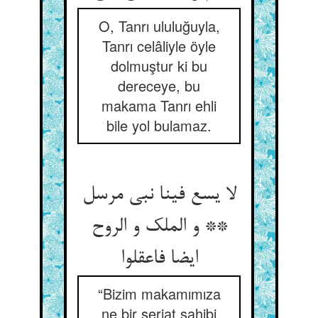
O, Tanrı ululuğuyla,
Tanrı celâliyle öyle
dolmuştur ki bu
dereceye, bu
makama Tanrı ehli
bile yol bulamaz.
لا یسع فینا نبی مرسل
** و الملک و الروح
ایضا فاعقلوا
“Bizim makamımıza
ne bir şeriat sahibi