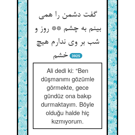
گفت دشمن را همی
بینم به چشم ** روز و
شب بر وی ندارم هیچ
خشم
3925
Ali dedi ki: “Ben
düşmanımı gözümle
görmekte, gece
gündüz ona bakıp
durmaktayım. Böyle
olduğu halde hiç
kızmıyorum.