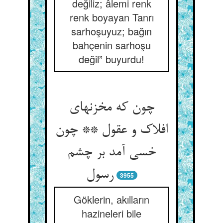
değiliz; âlemi renk
renk boyayan Tanrı
sarhoşuyuz; bağın
bahçenin sarhoşu
değil” buyurdu!
چون که مخزنهای
افلاک و عقول ** چون
خسی آمد بر چشم
3955
Göklerin, akılların
hazineleri bile