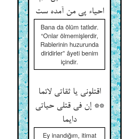
Bana da ölüm tatlıdır.
“Onlar ölmemişlerdir,
Rablerinin huzurunda
diridirler” âyeti benim
içindir.
اقتلونی یا ثقاتی لائما
** إن فی قتلی حیاتی
دایما
Ey inandığım, itimat