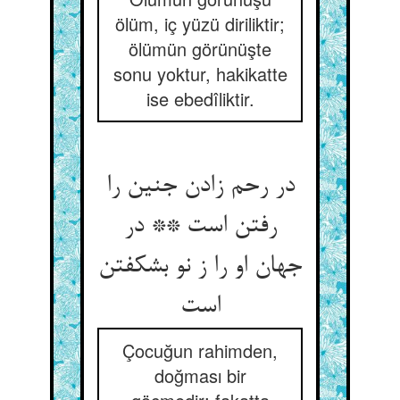
ölüm, iç yüzü diriliktir;
ölümün görünüşte
sonu yoktur, hakikatte
ise ebedîliktir.
در رحم زادن جنین را
رفتن است ** در
جهان او را ز نو بشکفتن
Çocuğun rahimden,
doğması bir