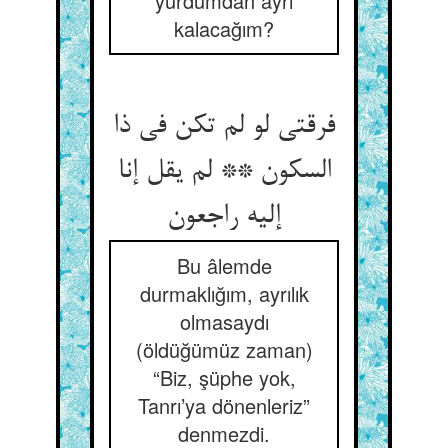
yurdumdan ayrı
kalacağım?
فرقتی لو لم تکن فی ذا
السکون ** لم یقل إنا
Bu âlemde
durmaklığım, ayrılık
olmasaydı
(öldüğümüz zaman)
“Biz, şüphe yok,
Tanrı’ya dönenleriz”
denmezdi.