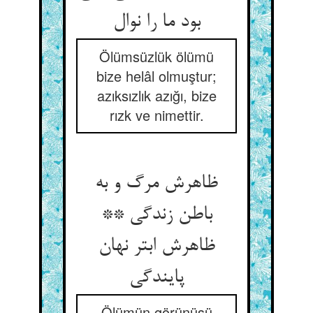
Ölümsüzlük ölümü
bize helâl olmuştur;
azıksızlık azığı, bize
rızk ve nimettir.
ظاهرش مرگ و به
باطن زندگی **
ظاهرش ابتر نهان
Ölümün görünüşü