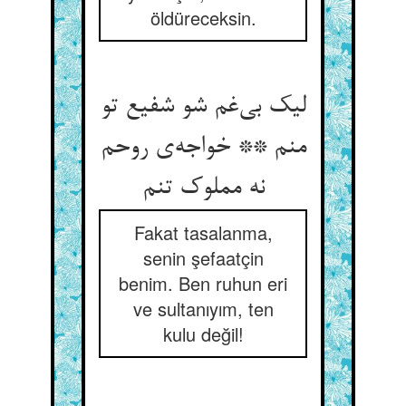
öldüreceksin.
لیک بی‌‌غم شو شفیع تو
منم ** خواجه‌‌ی روحم
Fakat tasalanma,
senin şefaatçin
benim. Ben ruhun eri
ve sultanıyım, ten
kulu değil!