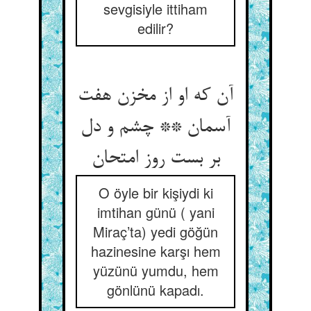
sevgisiyle ittiham
edilir?
آن که او از مخزن هفت
آسمان ** چشم و دل
O öyle bir kişiydi ki
imtihan günü ( yani
Miraç’ta) yedi göğün
hazinesine karşı hem
yüzünü yumdu, hem
gönlünü kapadı.