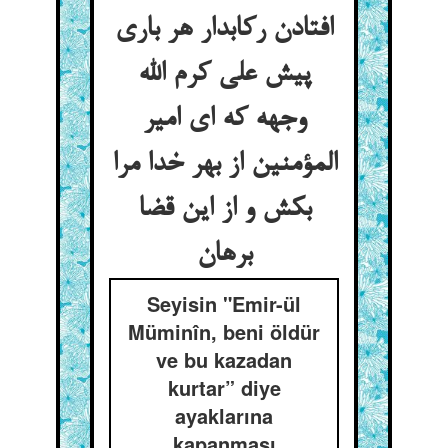
افتادن رکابدار هر باری
پیش علی کرم الله
وجهه که ای امیر
المؤمنین از بهر خدا مرا
بکش و از این قضا
Seyisin "Emir-ül
Müminîn, beni öldür
ve bu kazadan
kurtar” diye
ayaklarına
kapanması