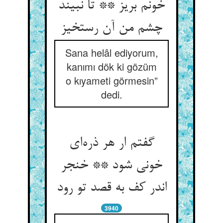
خونم بریز ** تا نبیند
چشم من آن رستخیز
Sana helâl ediyorum,
kanımı dök ki gözüm
o kıyameti görmesin”
dedi.
گفتم ار هر ذره‌‌ای
خونی شود ** خنجر
اندر کف به قصد تو رود
3940