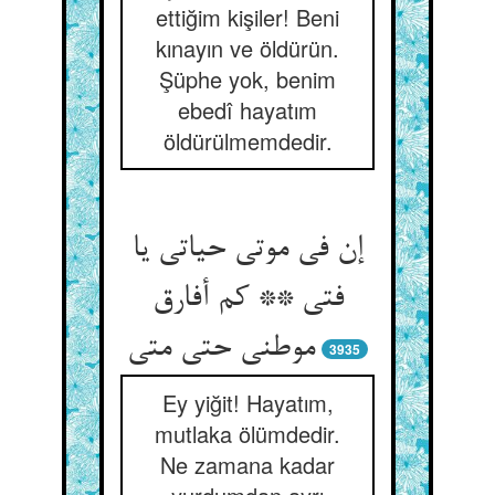
ettiğim kişiler! Beni
kınayın ve öldürün.
Şüphe yok, benim
ebedî hayatım
öldürülmemdedir.
إن فی موتی حیاتی یا
فتی ** کم أفارق
3935
Ey yiğit! Hayatım,
mutlaka ölümdedir.
Ne zamana kadar