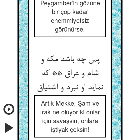
Peygamber’in gözüne
bir çöp kadar
ehemmiyetsiz
görünürse.
پس چه باشد مکه و
شام و عراق ** که
Artık Mekke, Şam ve
Irak ne oluyor ki onlar
için savaşsın, onlara
iştiyak çeksin!