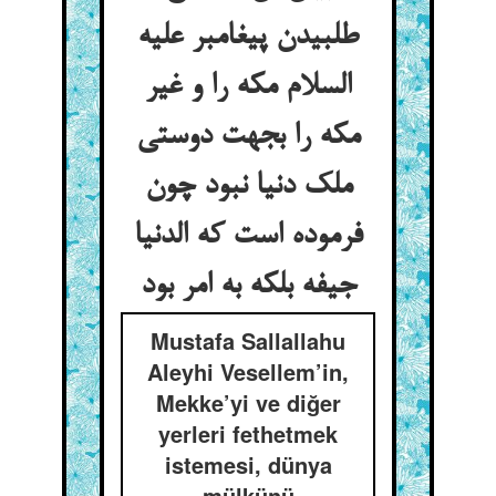
طلبیدن پیغامبر علیه
السلام مکه را و غیر
مکه را بجهت دوستی
ملک دنیا نبود چون
فرموده است که الدنیا
جیفه بلکه به امر بود
Mustafa Sallallahu
Aleyhi Vesellem’in,
Mekke’yi ve diğer
yerleri fethetmek
istemesi, dünya
mülkünü