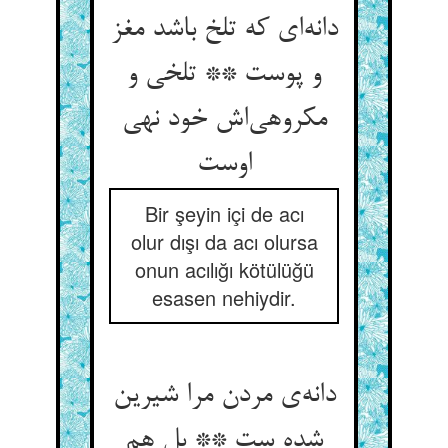
دانه‌‌ای که تلخ باشد مغز
و پوست ** تلخی و
مکروهی‌‌اش خود نهی
Bir şeyin içi de acı
olur dışı da acı olursa
onun acılığı kötülüğü
esasen nehiydir.
دانه‌‌ی مردن مرا شیرین
شده ست ** بل هم