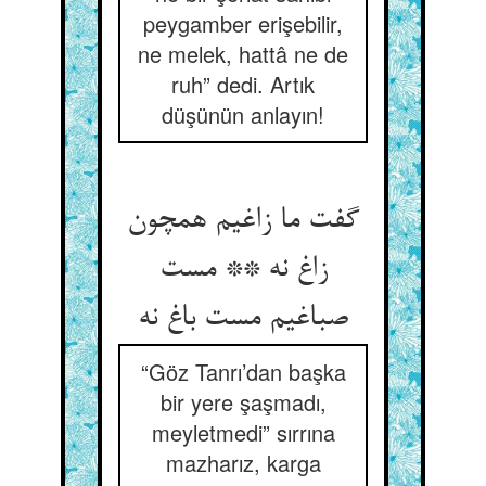
peygamber erişebilir,
ne melek, hattâ ne de
ruh” dedi. Artık
düşünün anlayın!
گفت ما زاغیم همچون
زاغ نه ** مست
“Göz Tanrı’dan başka
bir yere şaşmadı,
meyletmedi” sırrına
mazharız, karga