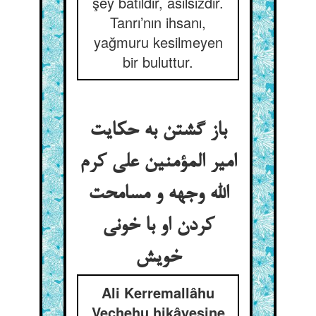
şey bâtıldır, asılsızdır.
Tanrı’nın ihsanı,
yağmuru kesilmeyen
bir buluttur.
باز گشتن به حکایت
امیر المؤمنین علی کرم
الله وجهه و مسامحت
کردن او با خونی
Ali Kerremallâhu
Vechehu hikâyesine