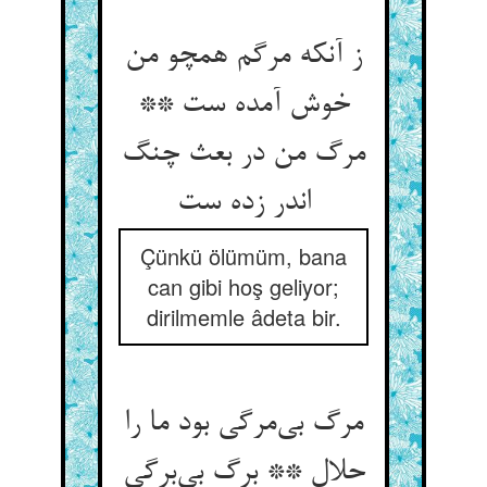
ز آنکه مرگم همچو من
خوش آمده ست **
مرگ من در بعث چنگ
Çünkü ölümüm, bana
can gibi hoş geliyor;
dirilmemle âdeta bir.
مرگ بی‌‌مرگی بود ما را
حلال ** برگ بی‌‌برگی