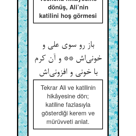
dönüş, Ali’nin
katilini hoş görmesi
باز رو سوی علی و
خونی‌‌اش ** و آن کرم
Tekrar Ali ve katilinin
hikâyesine dön;
katiline fazlasıyla
gösterdiği kerem ve
mürüvveti anlat.