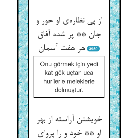
از پی نظاره‌‌ی او حور و
جان ** پر شده آفاق
3950
Onu görmek için yedi
kat gök uçtan uca
hurilerle meleklerle
dolmuştur.
خویشتن آراسته از بهر
او ** خود و را پروای