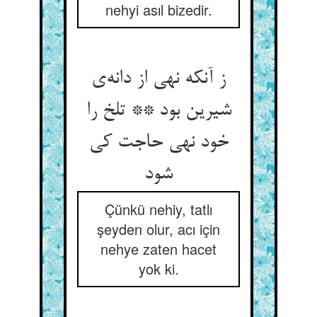
nehyi asıl bizedir.
ز آنکه نهی از دانه‌‌ی
شیرین بود ** تلخ را
خود نهی حاجت کی
شود
Çünkü nehiy, tatlı
şeyden olur, acı için
nehye zaten hacet
yok ki.