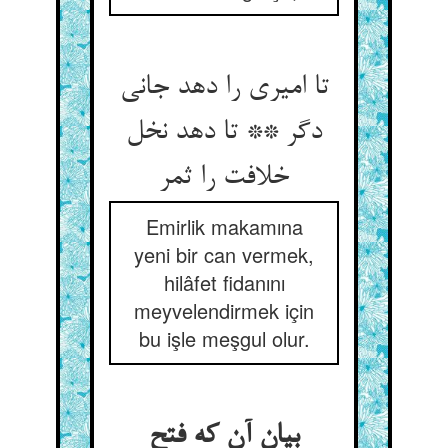
تا امیری را دهد جانی
دگر ** تا دهد نخل
خلافت را ثمر
Emirlik makamına
yeni bir can vermek,
hilâfet fidanını
meyvelendirmek için
bu işle meşgul olur.
بیان آن که فتح