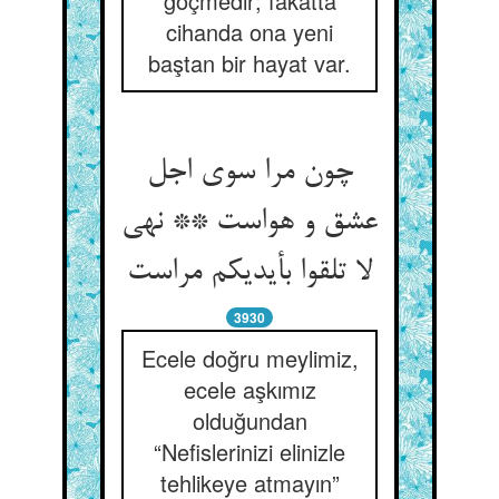
göçmedir; fakatta
cihanda ona yeni
baştan bir hayat var.
چون مرا سوی اجل
عشق و هواست ** نهی
3930
Ecele doğru meylimiz,
ecele aşkımız
olduğundan
“Nefislerinizi elinizle
tehlikeye atmayın”