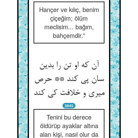
Hançer ve kılıç, benim
çiçeğim; ölüm
meclisim... bağım,
bahçemdir.”
آن که او تن را بدین
سان پی کند ** حرص
میری و خلافت کی کند
3945
Tenini bu derece
öldürüp ayaklar altına
alan kişi, nasıl olur da