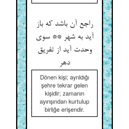
راجع آن باشد که باز
آید به شهر ** سوی
وحدت آید از تفریق
دهر
Dönen kişi; ayrıldığı
şehre tekrar gelen
kişidir; zamanın
ayırışından kurtulup
birliğe erişendir.