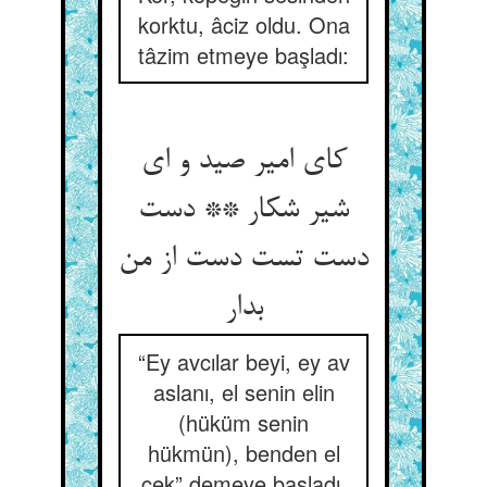
korktu, âciz oldu. Ona
tâzim etmeye başladı:
کای امیر صید و ای
شیر شکار ** دست
دست تست دست از من
بدار
“Ey avcılar beyi, ey av
aslanı, el senin elin
(hüküm senin
hükmün), benden el
çek” demeye başladı.