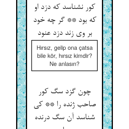
کور نشناسد که دزد او
که بود ** گر چه خود
بر وی زند دزد عنود
Hırsız, gelip ona çatsa
bile kör, hırsız kimdir?
Ne anlasın?
چون گزد سگ کور
صاحب ژنده را ** کی
شناسد آن سگ درنده