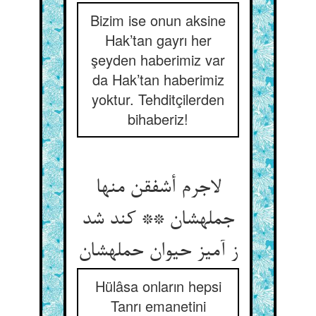
Bizim ise onun aksine
Hak’tan gayrı her
şeyden haberimiz var
da Hak’tan haberimiz
yoktur. Tehditçilerden
bihaberiz!
لاجرم أشفقن منها
جمله‏شان ** کند شد
ز آمیز حیوان حمله‏شان‏
Hülâsa onların hepsi
Tanrı emanetini