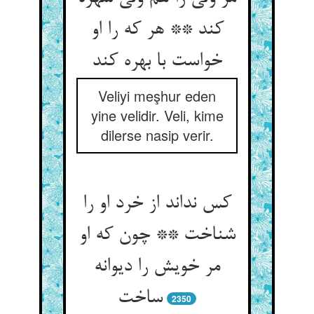
کند ** هر که را او
خواست با بهره کند
Veliyi meşhur eden
yine velidir. Veli, kime
dilerse nasip verir.
کس نداند از خرد او را
شناخت ** چون که او
مر خویش را دیوانه
ساخت‏
2350