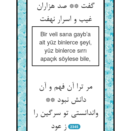
گفت ** صد هزاران
غیب و اسرار نهفت‏
Bir veli sana gayb’a
ait yüz binlerce şeyi,
yüz binlerce sırrı
apaçık söylese bile,
مر ترا آن فهم و آن
دانش نبود **
واندانستی تو سرگین را
ز عود
2345