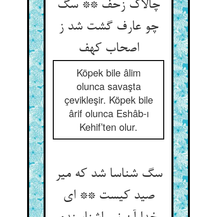
چالاک زحف ** سگ
چو عارف گشت شد ز
اصحاب کهف‏
Köpek bile âlim
olunca savaşta
çevikleşir. Köpek bile
ârif olunca Eshâb-ı
Kehif’ten olur.
سگ شناسا شد که میر
صید کیست ** ای