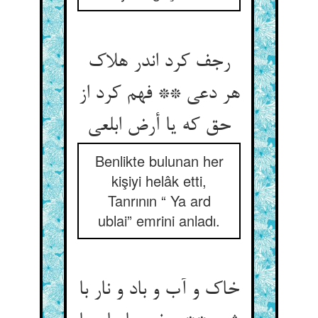
رجف کرد اندر هلاک
هر دعی ** فهم کرد از
حق که یا أرض ابلعی‏
Benlikte bulunan her
kişiyi helâk etti,
Tanrının “ Ya ard
ublai” emrini anladı.
خاک و آب و باد و نار با