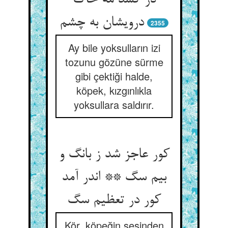
در کشد مه خاک
درویشان به چشم‏
2355
Ay bile yoksulların izi
tozunu gözüne sürme
gibi çektiği halde,
köpek, kızgınlıkla
yoksullara saldırır.
کور عاجز شد ز بانگ و
بیم سگ ** اندر آمد
کور در تعظیم سگ‏
Kör, köpeğin sesinden