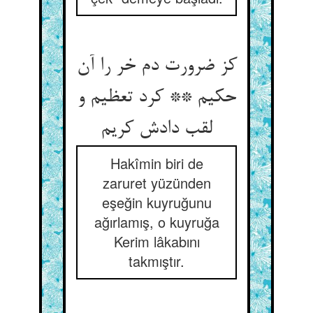
کز ضرورت دم خر را آن
حکیم ** کرد تعظیم و
لقب دادش کریم‏
Hakîmin biri de
zaruret yüzünden
eşeğin kuyruğunu
ağırlamış, o kuyruğa
Kerim lâkabını
takmıştır.