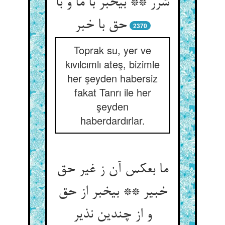
شرر ** بی‏خبر با ما و با
حق با خبر
2370
Toprak su, yer ve
kıvılcımlı ateş, bizimle
her şeyden habersiz
fakat Tanrı ile her
şeyden
haberdardırlar.
ما بعکس آن ز غیر حق
خبیر ** بی‏خبر از حق
و از چندین نذیر