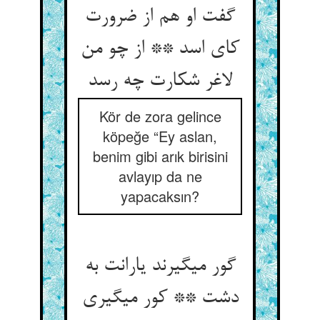
گفت او هم از ضرورت
کای اسد ** از چو من
لاغر شکارت چه رسد
Kör de zora gelince
köpeğe “Ey aslan,
benim gibi arık birisini
avlayıp da ne
yapacaksın?
گور می‏گیرند یارانت به
دشت ** کور می‏گیری