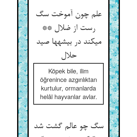
علم چون آموخت سگ
رست از ضلال **
می‏کند در بیشه‏ها صید
حلال‏
Köpek bile, ilim
öğrenince azgınlıktan
kurtulur, ormanlarda
helâl hayvanlar avlar.
سگ چو عالم گشت شد