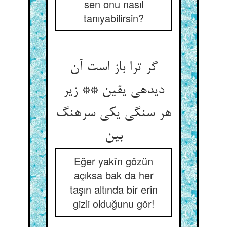
sen onu nasıl
tanıyabilirsin?
گر ترا باز است آن
دیده‏ی یقین ** زیر
هر سنگی یکی سرهنگ
بین‏
Eğer yakîn gözün
açıksa bak da her
taşın altında bir erin
gizli olduğunu gör!