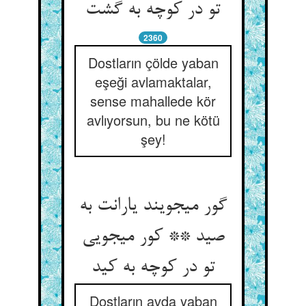
تو در کوچه به گشت‏
2360
Dostların çölde yaban
eşeği avlamaktalar,
sense mahallede kör
avlıyorsun, bu ne kötü
şey!
گور می‏جویند یارانت به
صید ** کور می‏جویی
تو در کوچه به کید
Dostların avda yaban