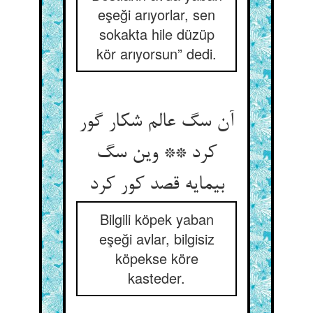
eşeği arıyorlar, sen
sokakta hile düzüp
kör arıyorsun” dedi.
آن سگ عالم شکار گور
کرد ** وین سگ
بی‏مایه قصد کور کرد
Bilgili köpek yaban
eşeği avlar, bilgisiz
köpekse köre
kasteder.