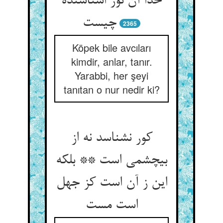
خدا آن نور اشناسنده
چیست‏
2365
Köpek bile avcıları
kimdir, anlar, tanır.
Yarabbi, her şeyi
tanıtan o nur nedir ki?
کور نشناسد نه از
بی‏چشمی است ** بلکه
این ز آن است کز جهل
است مست‏