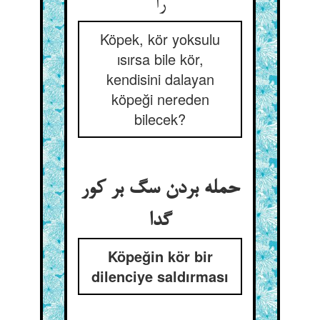
را
Köpek, kör yoksulu
ısırsa bile kör,
kendisini dalayan
köpeği nereden
bilecek?
حمله بردن سگ بر کور
گدا
Köpeğin kör bir
dilenciye saldırması