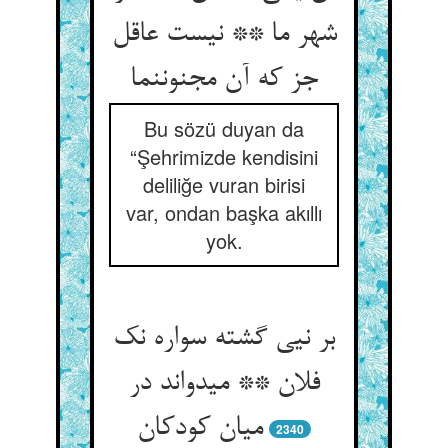
شهر ما ** نیست عاقل
جز که آن مجنون‏نما
Bu sözü duyan da
“Şehrimizde kendisini
deliliğe vuran birisi
var, ondan başka akıllı
yok.
بر نیی گشته سواره نک
فلان ** می‏دواند در
میان کودکان‏
2340