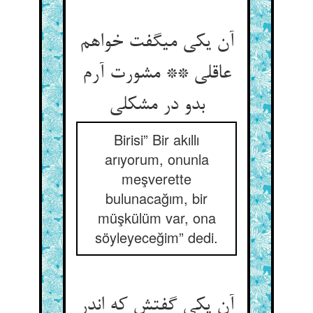
آن یکی می‏گفت خواهم
عاقلی ** مشورت آرم
بدو در مشکلی‏
Birisi” Bir akıllı
arıyorum, onunla
meşverette
bulunacağım, bir
müşkülüm var, ona
söyleyeceğim” dedi.
آن یکی گفتش که اندر