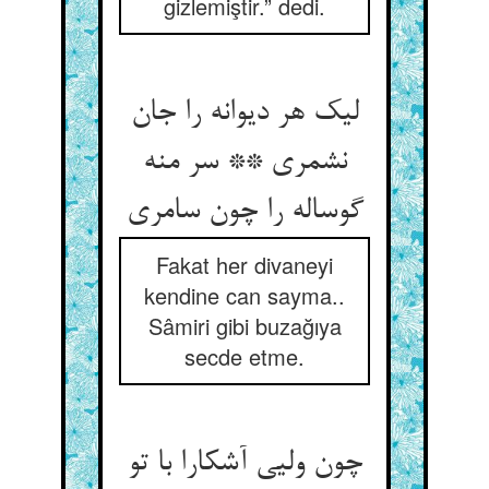
gizlemiştir.” dedi.
لیک هر دیوانه را جان
نشمری ** سر منه
گوساله را چون سامری‏
Fakat her divaneyi
kendine can sayma..
Sâmiri gibi buzağıya
secde etme.
چون ولیی آشکارا با تو