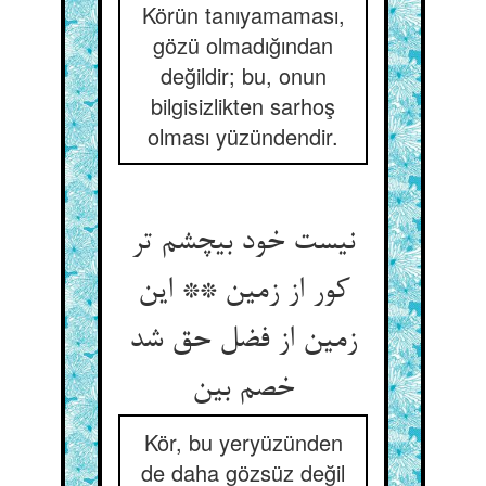
Körün tanıyamaması,
gözü olmadığından
değildir; bu, onun
bilgisizlikten sarhoş
olması yüzündendir.
نیست خود بی‏چشم تر
کور از زمین ** این
زمین از فضل حق شد
خصم بین‏
Kör, bu yeryüzünden
de daha gözsüz değil