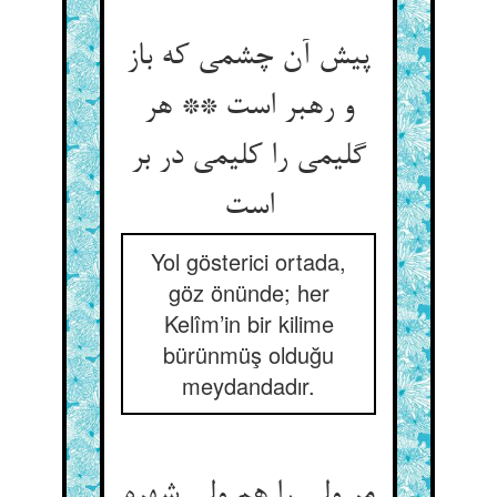
پیش آن چشمی که باز
و رهبر است ** هر
گلیمی را کلیمی در بر
است‏
Yol gösterici ortada,
göz önünde; her
Kelîm’in bir kilime
bürünmüş olduğu
meydandadır.
مر ولی را هم ولی شهره