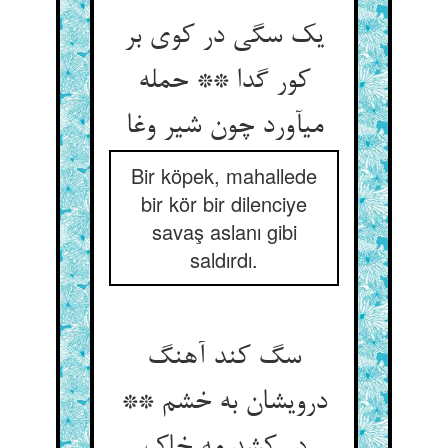
یک سگی در کوی بر
کور گدا ** حمله
می‏آورد چون شیر وغا
Bir köpek, mahallede
bir kör bir dilenciye
savaş aslanı gibi
saldırdı.
سگ کند آهنگ
درویشان به خشم **