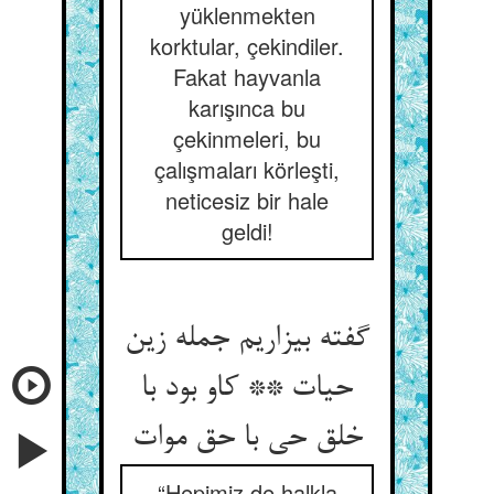
yüklenmekten
korktular, çekindiler.
Fakat hayvanla
karışınca bu
çekinmeleri, bu
çalışmaları körleşti,
neticesiz bir hale
geldi!
گفته بیزاریم جمله زین
حیات ** کاو بود با
خلق حی با حق موات‏
“Hepimiz de halkla