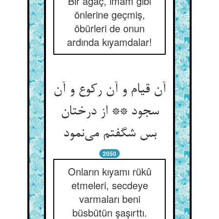
Bir ağaç, imam gibi
önlerine geçmiş,
öbürleri de onun
ardında kıyamdalar!
آن قیام و آن رکوع و آن
سجود ** از درختان
بس شگفتم می‌نمود
2050
Onların kıyamı rükû
etmeleri, secdeye
varmaları beni
büsbütün şaşırttı.