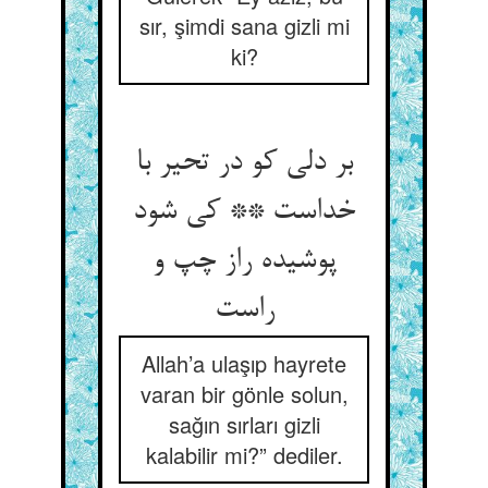
sır, şimdi sana gizli mi
ki?
بر دلی کو در تحیر با
خداست ** کی شود
پوشیده راز چپ و
راست
Allah’a ulaşıp hayrete
varan bir gönle solun,
sağın sırları gizli
kalabilir mi?” dediler.