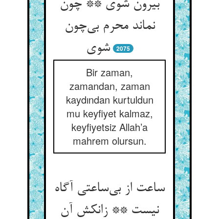
بیرون شوی ** چون
نماند محرم بی‌چون
شوی
2075
Bir zaman,
zamandan, zaman
kaydından kurtuldun
mu keyfiyet kalmaz,
keyfiyetsiz Allah’a
mahrem olursun.
ساعت از بی‌ساعتی آگاه
نیست ** زانکش آن