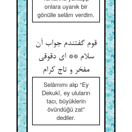
onlara uyanık bir
gönülle selâm verdim.
قوم گفتندم جواب آن
سلام ** ای دقوقی
مفخر و تاج کرام
Selâmımı alıp “Ey
Dekukî, ey uluların
tacı, büyüklerin
övündüğü zat”
dediler.