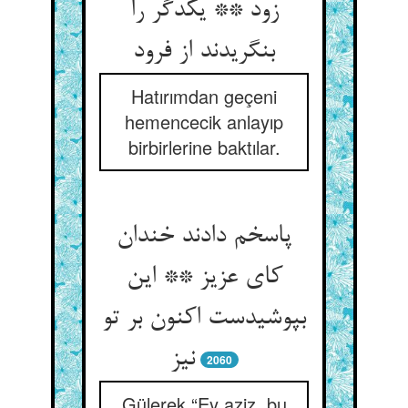
زود ** یکدگر را
بنگریدند از فرود
Hatırımdan geçeni
hemencecik anlayıp
birbirlerine baktılar.
پاسخم دادند خندان
کای عزیز ** این
بپوشیدست اکنون بر تو
نیز
2060
Gülerek “Ey aziz, bu