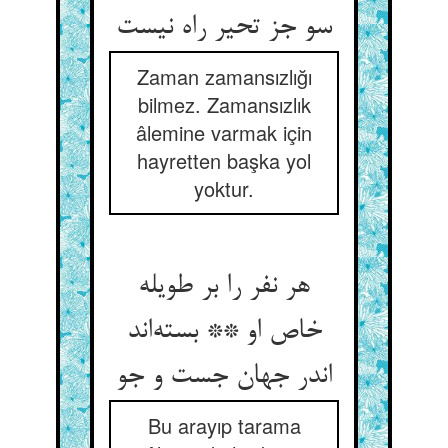
سو جز تحیر راه نیست
Zaman zamansızlığı
bilmez. Zamansızlık
âlemine varmak için
hayretten başka yol
yoktur.
هر نفر را بر طویله
خاص او ** بسته‌اند
اندر جهان جست و جو
Bu arayıp tarama