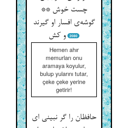
چست خوش **
گوشه‌ی افسار او گیرند
و کش
2080
Hemen ahır
memurları onu
aramaya koyulur,
bulup yularını tutar,
çeke çeke yerine
getirir!
حافظان را گر نبینی ای