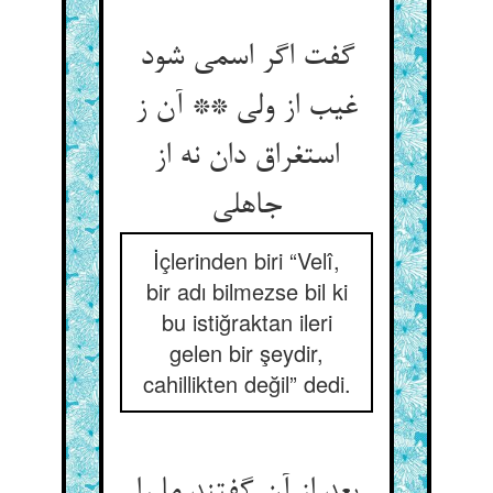
گفت اگر اسمی شود
غیب از ولی ** آن ز
استغراق دان نه از
جاهلی
İçlerinden biri “Velî,
bir adı bilmezse bil ki
bu istiğraktan ileri
gelen bir şeydir,
cahillikten değil” dedi.
بعد از آن گفتند ما را