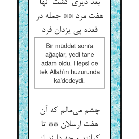
بعد دیری گشت آنها
هفت مرد ** جمله در
قعده پی یزدان فرد
Bir müddet sonra
ağaçlar, yedi tane
adam oldu. Hepsi de
tek Allah’ın huzurunda
ka’dedeydi.
چشم می‌مالم که آن
هفت ارسلان ** تا
کیانند و چه دارند از