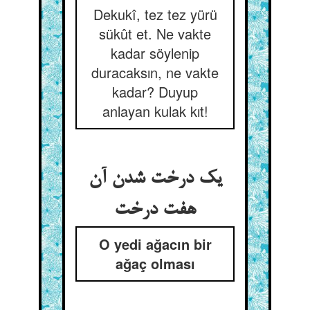
Dekukî, tez tez yürü
sükût et. Ne vakte
kadar söylenip
duracaksın, ne vakte
kadar? Duyup
anlayan kulak kıt!
یک درخت شدن آن
هفت درخت
O yedi ağacın bir
ağaç olması