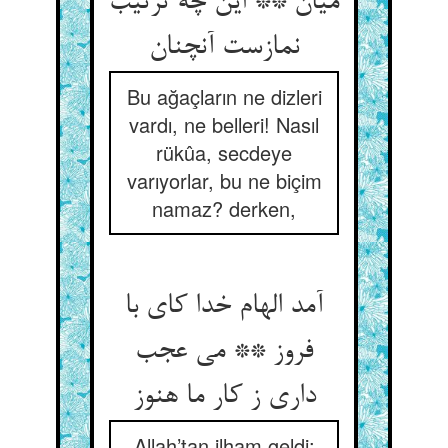
میان ** این چه ترتیب
نمازست آنچنان
Bu ağaçların ne dizleri
vardı, ne belleri! Nasıl
rükûa, secdeye
varıyorlar, bu ne biçim
namaz? derken,
آمد الهام خدا کای با
فروز ** می عجب
داری ز کار ما هنوز
Allah’tan ilham geldi: