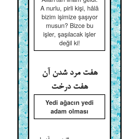
A nurlu, pirli kişi, hâlâ
bizim işimize şaşıyor
musun? Bizce bu
işler, şaşılacak işler
değil ki!
هفت مرد شدن آن
هفت درخت
Yedi ağacın yedi
adam olması