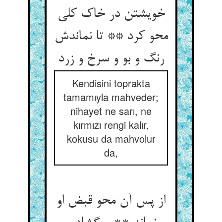
خویشتن در خاک کلی
محو کرد ** تا نماندش
رنگ و بو و سرخ و زرد
Kendisini toprakta
tamamıyla mahveder;
nihayet ne sarı, ne
kırmızı rengi kalır,
kokusu da mahvolur
da,
از پس آن محو قبض او