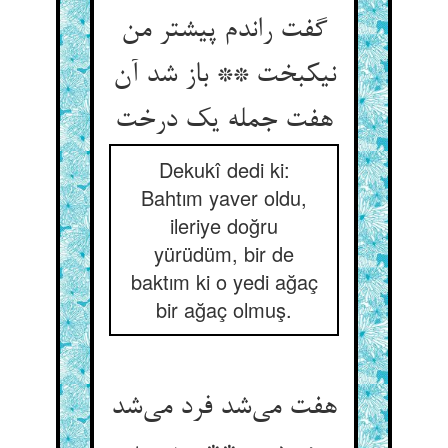
گفت راندم پیشتر من
نیکبخت ** باز شد آن
هفت جمله یک درخت
Dekukî dedi ki:
Bahtım yaver oldu,
ileriye doğru
yürüdüm, bir de
baktım ki o yedi ağaç
bir ağaç olmuş.
هفت می‌شد فرد می‌شد