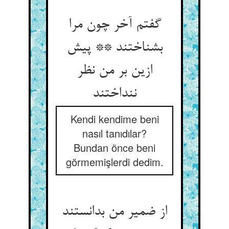
گفتم آخر چون مرا
بشناختند ** پیش
ازین بر من نظر
ننداختند
Kendi kendime beni
nasıl tanıdılar?
Bundan önce beni
görmemişlerdi dedim.
از ضمیر من بدانستند