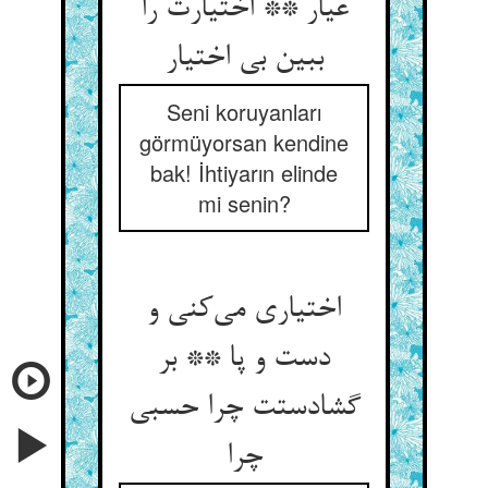
عیار ** اختیارت را
ببین بی اختیار
Seni koruyanları
görmüyorsan kendine
bak! İhtiyarın elinde
mi senin?
اختیاری می‌کنی و
دست و پا ** بر
گشادستت چرا حسبی
چرا