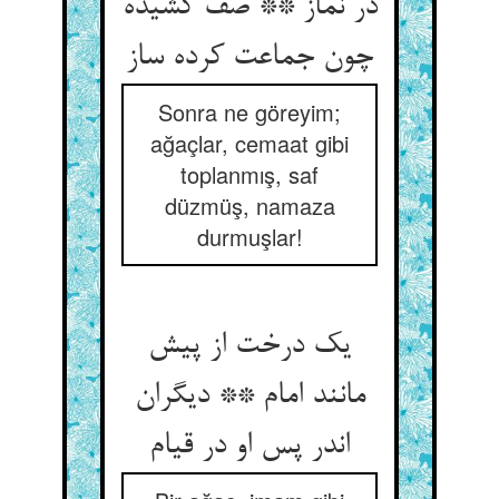
در نماز ** صف کشیده
چون جماعت کرده ساز
Sonra ne göreyim;
ağaçlar, cemaat gibi
toplanmış, saf
düzmüş, namaza
durmuşlar!
یک درخت از پیش
مانند امام ** دیگران
اندر پس او در قیام