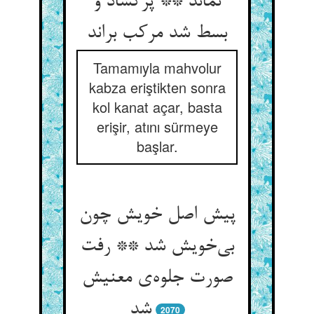
نماند ** پرگشاد و
بسط شد مرکب براند
Tamamıyla mahvolur
kabza eriştikten sonra
kol kanat açar, basta
erişir, atını sürmeye
başlar.
پیش اصل خویش چون
بی‌خویش شد ** رفت
صورت جلوه‌ی معنیش
شد
2070