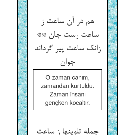
هم در آن ساعت ز
ساعت رست جان **
زانک ساعت پیر گرداند
جوان
O zaman canım,
zamandan kurtuldu.
Zaman insanı
gençken kocaltır.
جمله تلوینها ز ساعت