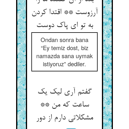
آرزوست ** اقتدا کردن
به تو ای پاک دوست
Ondan sonra bana
“Ey temiz dost, biz
namazda sana uymak
istiyoruz” dediler.
گفتم آری لیک یک
ساعت که من **
مشکلاتی دارم از دور