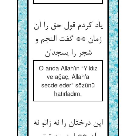
یاد کردم قول حق را آن
زمان ** گفت النجم و
شجر را یسجدان
O anda Allah’ın “Yıldız
ve ağaç, Allah’a
secde eder” sözünü
hatırladım.
این درختان را نه زانو نه