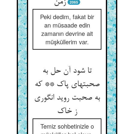
زمن
2065
Peki dedim, fakat bir
an müsaade edin
zamanın devrine ait
müşküllerim var.
تا شود آن حل به
صحبتهای پاک ** که
به صحبت روید انگوری
ز خاک
Temiz sohbetinizle o