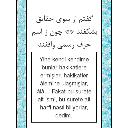
گفتم ار سوی حقایق
بشکفند ** چون ز اسم
حرف رسمی واقفند
Yine kendi kendime
bunlar hakikatlere
ermişler, hakikatler
âlemine ulaşmışlar,
âlâ… Fakat bu surete
ait ismi, bu surete ait
harfi nasıl biliyorlar,
dedim.