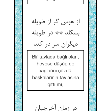
از هوس گر از طویله
بسکلد ** در طویله
دیگران سر در کند
Bir tavlada bağlı olan,
hevese düşüp de
bağlarını çözdü,
başkalarının tavlasına
gitti mi,
در زمان آخرجیان