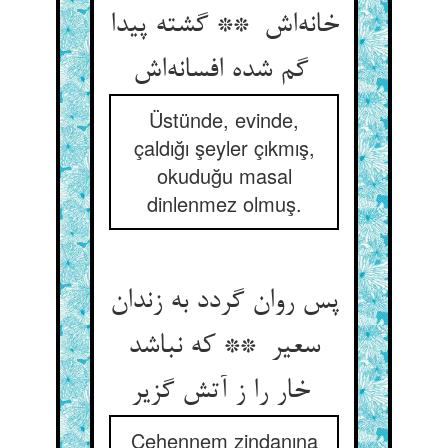
خانه‌اش ** گشته پیدا
گم شده افسانه‌اش
Üstünde, evinde,
çaldığı şeyler çıkmış,
okuduğu masal
dinlenmez olmuş.
پس روان گردد به زندان
سعیر ** که نباشد
خار را ز آتش گزیر
Cehennem zindanına