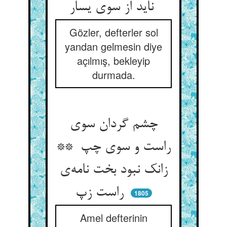
ناید از سوی یسار
Gözler, defterler sol
yandan gelmesin diye
açılmış, bekleyip
durmada.
چشم گردان سوی
راست و سوی چپ **
زانک نبود بخت نامه‌ی
راست زپ
1805
Amel defterinin