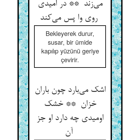
می‌زند ** در امیدی
روی وا پس می‌کند
Bekleyerek durur,
susar, bir ümide
kapılıp yüzünü geriye
çevirir.
اشک می‌بارد چون باران
خزان ** خشک
اومیدی چه دارد او جز
آن