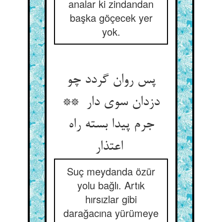
analar ki zindandan
başka göçecek yer
yok.
پس روان گردد چو
دزدان سوی دار **
جرم پیدا بسته راه
اعتذار
Suç meydanda özür
yolu bağlı. Artık
hırsızlar gibi
darağacına yürümeye