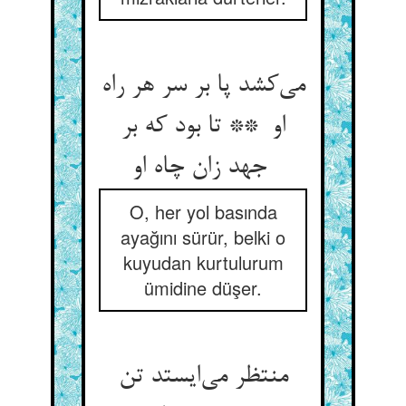
می‌کشد پا بر سر هر راه
او ** تا بود که بر
جهد زان چاه او
O, her yol basında
ayağını sürür, belki o
kuyudan kurtulurum
ümidine düşer.
منتظر می‌ایستد تن