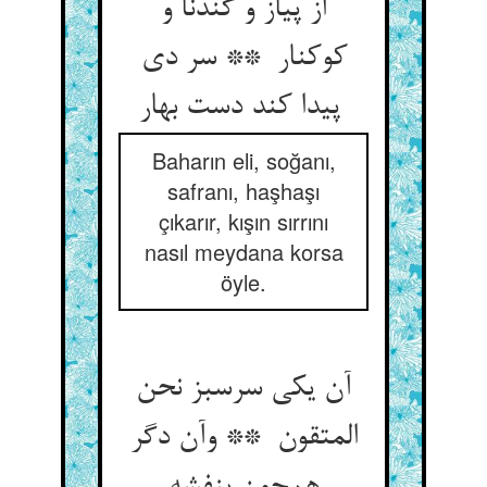
از پیاز و گندنا و
کوکنار ** سر دی
پیدا کند دست بهار
Baharın eli, soğanı,
safranı, haşhaşı
çıkarır, kışın sırrını
nasıl meydana korsa
öyle.
آن یکی سرسبز نحن
المتقون ** وآن دگر