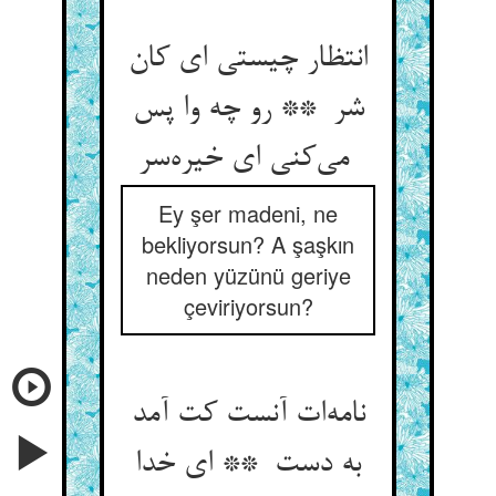
انتظار چیستی ای کان
شر ** رو چه وا پس
می‌کنی ای خیره‌سر
Ey şer madeni, ne
bekliyorsun? A şaşkın
neden yüzünü geriye
çeviriyorsun?
نامه‌ات آنست کت آمد
به دست ** ای خدا