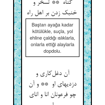
گناه ** تسخر و
خنبک زدن بر اهل راه
Baştan ayağa kadar
kötülükle, suçla, yol
ehline çaldığı ıslıklarla,
onlarla ettiği alaylarla
dopdolu.
آن دغل‌کاری و
دزدیهای او ** و آن
چو فرعونان انا و انای