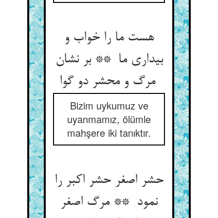
هست ما را خواب و
بیداری ما ** بر نشان
مرگ و محشر دو گوا
Bizim uykumuz ve
uyanmamız, ölümle
mahşere iki tanıktır.
حشر اصغر حشر اکبر را
نمود ** مرگ اصغر