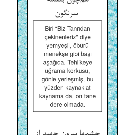
هم‌چون بنفشه
سرنگون
Biri “Biz Tanrıdan
çekinenleriz” diye
yemyeşil, öbürü
menekşe gibi başı
aşağıda. Tehlikeye
uğrama korkusu,
gönle yerleşmiş, bu
yüzden kaynaklat
kaynama da, on tane
dere olmada.
چشمها بیرون جهید از