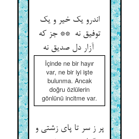
اندرو یک خیر و یک
توفیق نه ** جز که
آزار دل صدیق نه
İçinde ne bir hayır
var, ne bir iyi işte
bulunma. Ancak
doğru özlülerin
gönlünü incitme var.
پر ز سر تا پای زشتی و