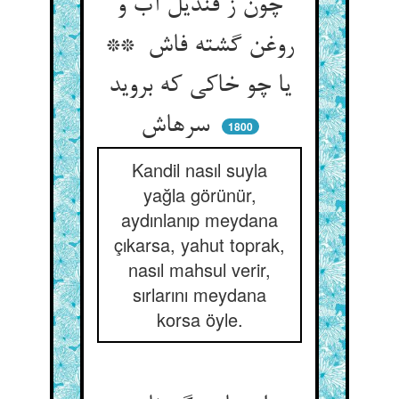
چون ز قندیل آب و
روغن گشته فاش **
یا چو خاکی که بروید
سرهاش
1800
Kandil nasıl suyla
yağla görünür,
aydınlanıp meydana
çıkarsa, yahut toprak,
nasıl mahsul verir,
sırlarını meydana
korsa öyle.