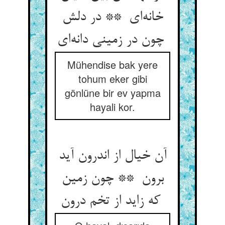
خانه‌ای ** در دلش
چون در زمینی دانه‌ای
Mühendise bak yere
tohum eker gibi
gönlüne bir ev yapma
hayali kor.
آن خیال از اندرون آید
برون ** چون زمین
که زاید از تخم درون