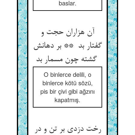
baslar.
آن هزاران حجت و
گفتار بد ** بر دهانش
گشته چون مسمار بد
O binlerce delili, o
binlerce kötü sözü,
pis bir çivi gibi ağzını
kapatmış.
رخت دزدی بر تن و در