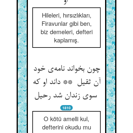
او
Hileleri, hırsızlıkları,
Firavunlar gibi ben,
biz demeleri, defteri
kaplamış.
چون بخواند نامه‌ی خود
آن ثقیل ** داند او که
سوی زندان شد رحیل
1810
O kötü amelli kul,
defterini okudu mu