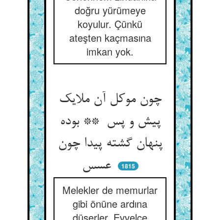
doğru yürümeye
koyulur. Çünkü
ateşten kaçmasına
imkan yok.
چون موکل آن ملایک
پیش و پس ** بوده
پنهان گشته پیدا چون
عسس
1815
Melekler de memurlar
gibi önüne ardına
düşerler. Evvelce