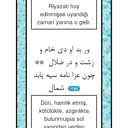
Riyazatı huy
edinmişse uyandığı
zaman yanına o gelir.
ور بد او دی خام و
زشت و در ضلال **
چون عزا نامه سیه یابد
شمال
1785
Dün, hamlık etmiş,
kötülükte, azgınlıkta
bulunmuşsa sol
yanından verilen