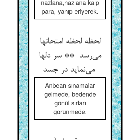
nazlana,nazlana kalp
para, yanıp eriyerek.
لحظه لحظه امتحانها
می‌رسد ** سر دلها
می‌نماید در جسد
Anbean sınamalar
gelmede, bedende
gönül sırları
görünmede.