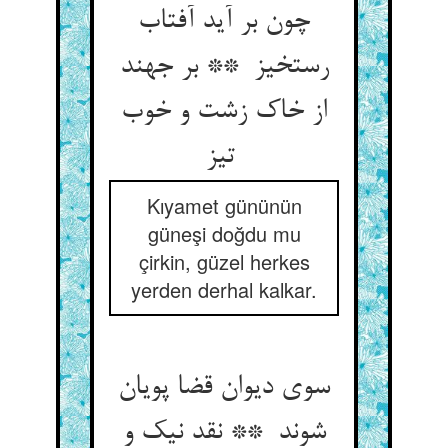
چون بر آید آفتاب
رستخیز ** بر جهند
از خاک زشت و خوب
تیز
Kıyamet gününün
güneşi doğdu mu
çirkin, güzel herkes
yerden derhal kalkar.
سوی دیوان قضا پویان
شوند ** نقد نیک و