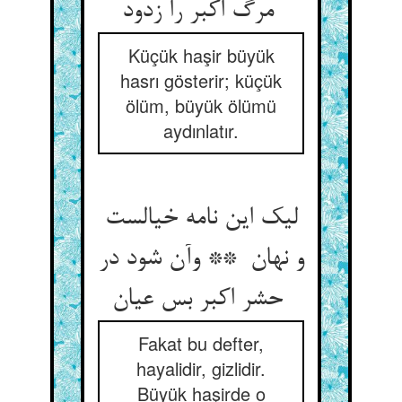
مرگ اکبر را زدود
Küçük haşir büyük
hasrı gösterir; küçük
ölüm, büyük ölümü
aydınlatır.
لیک این نامه خیالست
و نهان ** وآن شود در
حشر اکبر بس عیان
Fakat bu defter,
hayalidir, gizlidir.
Büyük haşirde o