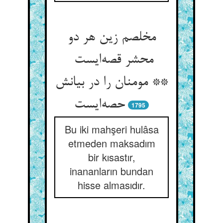
مخلصم زین هر دو
محشر قصه‌ایست
** مومنان را در بیانش
حصه‌ایست
1795
Bu iki mahşeri hulâsa
etmeden maksadım
bir kısastır,
inananların bundan
hisse almasıdır.