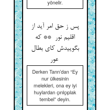
yönelir.
پس ز حق امر آید از
اقلیم نور ** که
بگوییدش کای بطال
عور
Derken Tanrı’dan “Ey
nur ülkesinin
melekleri, ona ey iyi
huylardan çırılçıplak
tembel” deyin.