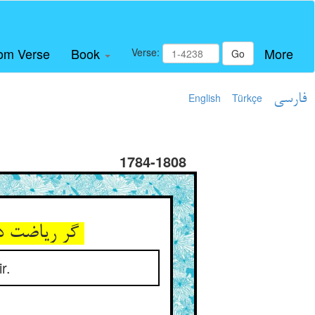
om Verse
Book
More
Verse:
Go
English
Türkçe
فارسی
1784-1808
گر ریاضت داده باشد خوی خویش ** وقت بیداری همان آید به پیش
r.