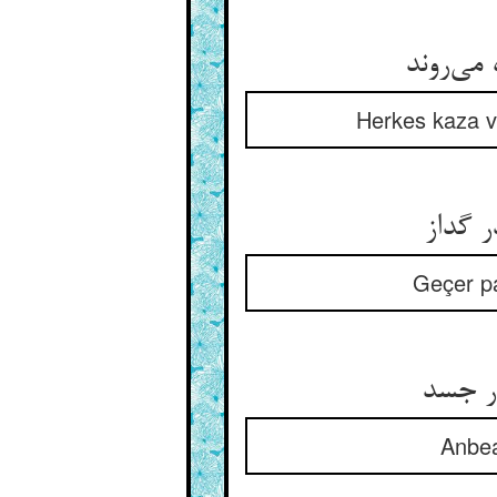
Herkes kaza ve
Geçer pa
Anbea