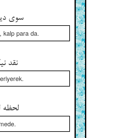
سوی دیوان قضا پویان شوند ** نقد نیک و بد به کوره می‌روند
, kalp para da.
نقد نیکو شادمان و ناز ناز ** نقد قلب اندر زحیر و در گداز
eriyerek.
لحظه لحظه امتحانها می‌رسد ** سر دلها می‌نماید در جسد
nmede.