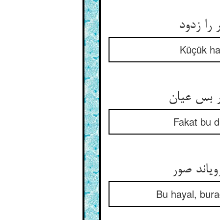
Küçük haş
Fakat bu de
Bu hayal, burad