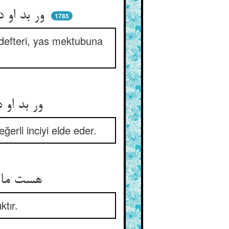
ور بد او دی خام و زشت و در ضلال ** چون عزا نامه سیه یابد شمال
1785
 defteri, yas mektubuna
ور بد او دی پاک و با تقوی و دین ** وقت بیداری برد در ثمین
erli inciyi elde eder.
هست ما را خواب و بیداری ما ** بر نشان مرگ و محشر دو گوا
tır.