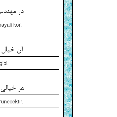
در مهندس بین خیال خانه‌ای ** در دلش چون در زمینی دانه‌ای
ayali kor.
آن خیال از اندرون آید برون ** چون زمین که زاید از تخم درون
ibi.
هر خیالی کو کند در دل وطن ** روز محشر صورتی خواهد شدن
ünecektir.