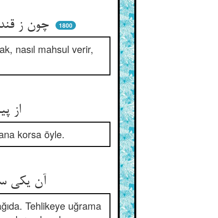
چون ز قندیل آب و روغن گشته فاش ** یا چو خاکی که بروید سرهاش
1800
k, nasıl mahsul verir,
از پیاز و گندنا و کوکنار ** سر دی پیدا کند دست بهار
ydana korsa öyle.
آن یکی سرسبز نحن المتقون ** وآن دگر هم‌چون بنفشه سرنگون
şağıda. Tehlikeye uğrama