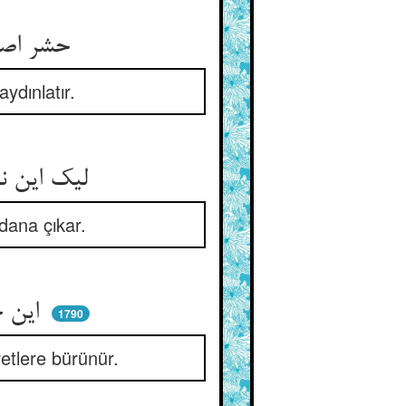
حشر اصغر حشر اکبر را نمود ** مرگ اصغر مرگ اکبر را زدود
ydınlatır.
لیک این نامه خیالست و نهان ** وآن شود در حشر اکبر بس عیان
ydana çıkar.
این خیال اینجا نهان پیدا اثر ** زین خیال آنجا برویاند صور
1790
retlere bürünür.