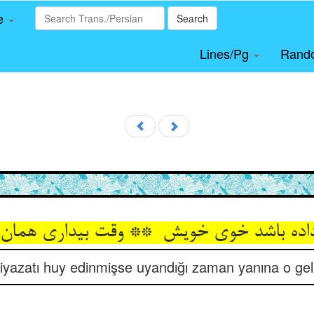
le
Search
Lines/Pg
Rand
iyazatı huy edinmişse uyandığı zaman yanına o geli