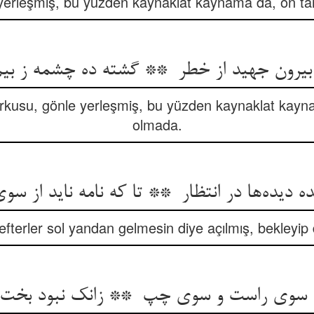
yerleşmiş, bu yüzden kaynaklat kaynama da, on t
rkusu, gönle yerleşmiş, bu yüzden kaynaklat kayn
olmada.
efterler sol yandan gelmesin diye açılmış, bekleyi