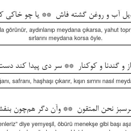
ğla görünür, aydınlanıp meydana çıkarsa, yahut topra
sırlarını meydana korsa öyle.
anı, safranı, haşhaşı çıkarır, kışın sırrını nasıl me
nenleriz” diye yemyeşil, öbürü menekşe gibi başı a