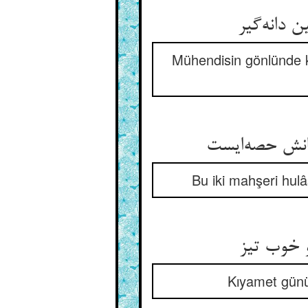
Mühendisin gönlünde ku
انش حصه‌ایست
Bu iki mahşeri hul
Kıyamet günü