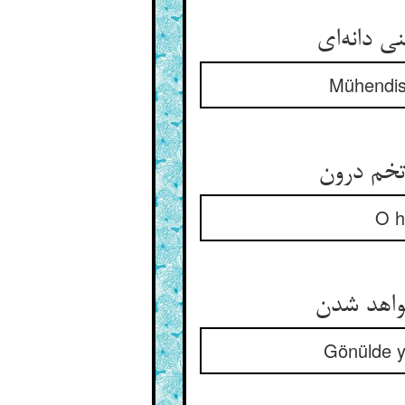
Mühendise
O h
Gönülde y