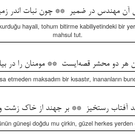
rduğu hayali, tohum bitirme kabiliyetindeki bir yer
mahsul tut.
 هر دو محشر قصه‌ایست ** مومنان را در بی
âsa etmeden maksadım bir kısastır, inananların bund
nün güneşi doğdu mu çirkin, güzel herkes yerden d