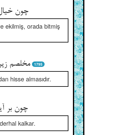
چون خیال آن مهندس در ضمیر ** چون نبات اندر زمین دانه‌گیر
e ekilmiş, orada bitmiş
مخلصم زین
1795
an hisse almasıdır.
چون بر آید آفتاب رستخیز ** بر جهند از خاک زشت و خوب تیز
erhal kalkar.