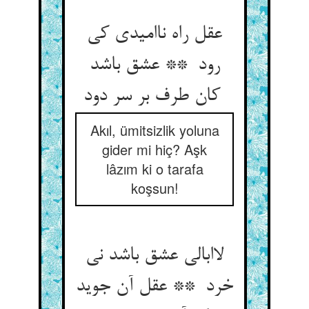
عقل راه ناامیدی کی
رود ** عشق باشد
کان طرف بر سر دود
Akıl, ümitsizlik yoluna
gider mi hiç? Aşk
lâzım ki o tarafa
koşsun!
لاابالی عشق باشد نی
خرد ** عقل آن جوید