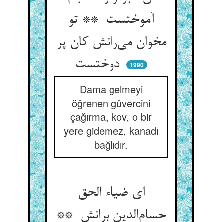
آموختست ** تو
مخوان می‌رانش کان پر
دوختست
1990
Dama gelmeyi
öğrenen güvercini
çağırma, kov, o bir
yere gidemez, kanadı
bağlıdır.
ای ضیاء الحق
حسام‌الدین برانش **