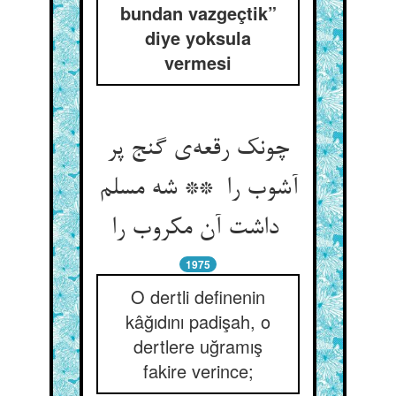
bundan vazgeçtik”
diye yoksula
vermesi
چونک رقعه‌ی گنج پر
آشوب را ** شه مسلم
داشت آن مکروب را
1975
O dertli definenin
kâğıdını padişah, o
dertlere uğramış
fakire verince;