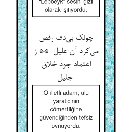
“Lebbeyk” sesini gizli
olarak işitiyordu.
چونک بی‌دف رقص
می‌کرد آن علیل ** ز
اعتماد جود خلاق
جلیل
O illetli adam, ulu
yaratıcının
cömertliğine
güvendiğinden tefsiz
oynuyordu.