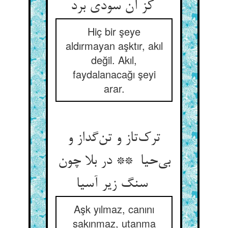
کز آن سودی برد
Hiç bir şeye
aldırmayan aşktır, akıl
değil. Akıl,
faydalanacağı şeyi
arar.
ترک‌تاز و تن‌گداز و
بی‌حیا ** در بلا چون
سنگ زیر آسیا
Aşk yılmaz, canını
sakınmaz, utanma