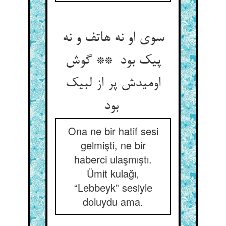
سوی او نه هاتف و نه
پیک بود ** گوش
اومیدش پر از لبیک
بود
Ona ne bir hatif sesi
gelmişti, ne bir
haberci ulaşmıştı.
Ümit kulağı,
“Lebbeyk” sesiyle
doluydu ama.