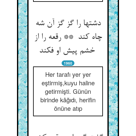
دشتها را گز گز آن شه
چاه کند ** رقعه را از
خشم پیش او فکند
1960
Her tarafı yer yer
eştirmiş,kuyu haline
getirmişti. Günün
birinde kâğıdı, herifin
önüne atıp