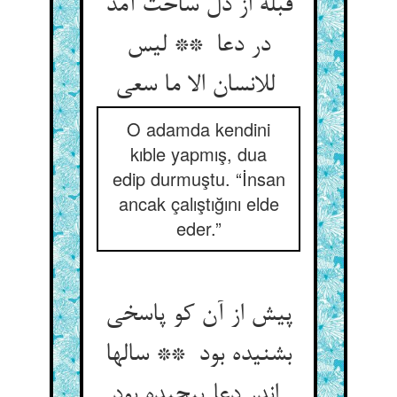
قبله از دل ساخت آمد
در دعا ** لیس
للانسان الا ما سعی
O adamda kendini
kıble yapmış, dua
edip durmuştu. “İnsan
ancak çalıştığını elde
eder.”
پیش از آن کو پاسخی
بشنیده بود ** سالها
اندر دعا پیچیده بود