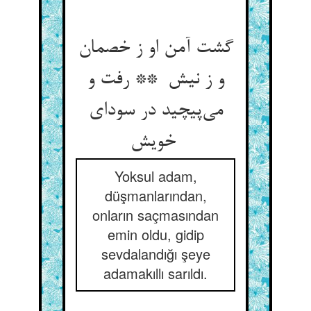
گشت آمن او ز خصمان
و ز نیش ** رفت و
می‌پیچید در سودای
خویش
Yoksul adam,
düşmanlarından,
onların saçmasından
emin oldu, gidip
sevdalandığı şeye
adamakıllı sarıldı.