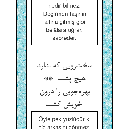
nedir bilmez.
Değirmen taşının
altına gitmiş gibi
belâlara uğrar,
sabreder.
سخت‌رویی که ندارد
هیچ پشت **
بهره‌جویی را درون
خویش کشت
Öyle pek yüzlüdür ki
hiç arkasını dönmez.