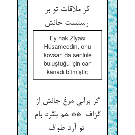
کز ملاقات تو بر
رستست جانش
Ey hak Ziyası
Hüsameddin, onu
kovsan da seninle
buluştuğu için can
kanadı bitmiştir;
گر برانی مرغ جانش از
گزاف ** هم بگرد بام
تو آرد طواف