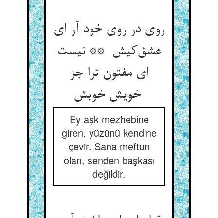
روی در روی خود آر ای
عشق‌کیش ** نیست
ای مفتون ترا جز
خویش خویش
Ey aşk mezhebine
giren, yüzünü kendine
çevir. Sana meftun
olan, senden başkası
değildir.