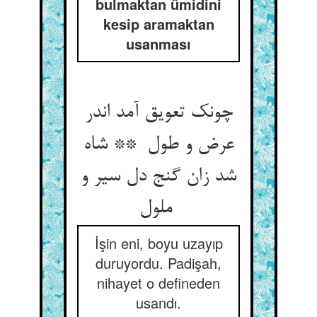
bulmaktan ümidini
kesip aramaktan
usanması
چونک تعویق آمد اندر
عرض و طول ** شاه
شد زان گنج دل سیر و
ملول
İşin eni, boyu uzayıp
duruyordu. Padişah,
nihayet o defineden
usandı.