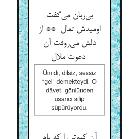
بی‌زبان می‌گفت
اومیدش تعال ** از
دلش می‌روفت آن
دعوت ملال
Ümidi, dilsiz, sessiz
“gel” demekteydi. O
dâvet, gönlünden
usancı silip
süpürüyordu.
آن کبوتر را که بام