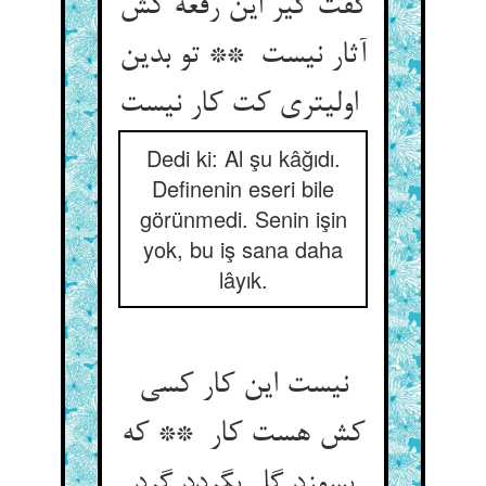
گفت گیر این رقعه کش
آثار نیست ** تو بدین
اولیتری کت کار نیست
Dedi ki: Al şu kâğıdı.
Definenin eseri bile
görünmedi. Senin işin
yok, bu iş sana daha
lâyık.
نیست این کار کسی
کش هست کار ** که
بسوزد گل بگردد گرد