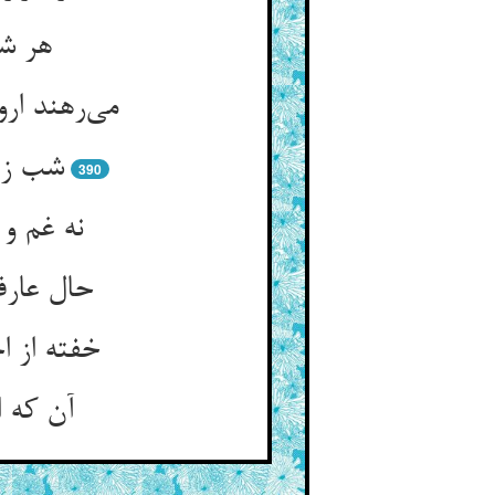
هر شب
390