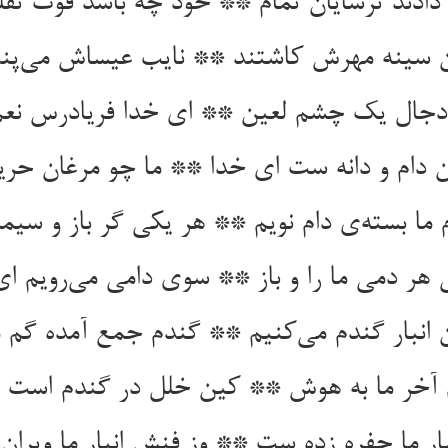
 سینه مهرش کاشتند ** نایب عیساش می‌‌پن
 دام و دانه ست ای خدا ** ما چو مرغان حریص
ی هر دمی ما را و باز ** سوی دامی می‌‌رویم ای ب