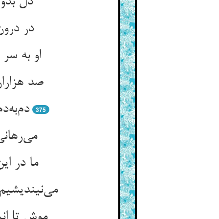
در درون
صد هزاران
375
می‌‌رهان