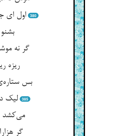
380
بشنو 
ریزه ری
بس ستاره‌‌
385