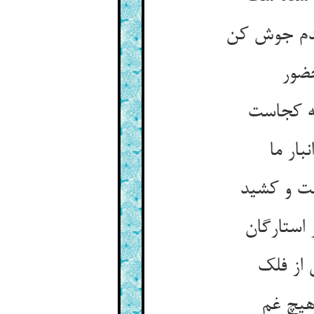
حضور
بار ما
فت و کشید