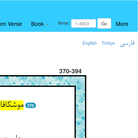
om Verse
Book
More
Verse:
Go
فارسی
Türkçe
English
370-394
370