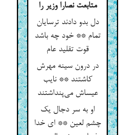
متابعت نصارا وزیر را
دل بدو دادند ترسایان
تمام ** خود چه باشد
در درون سینه مهرش
کاشتند ** نایب
عیساش می‌‌پنداشتند
او به سر دجال یک
چشم لعین ** ای خدا