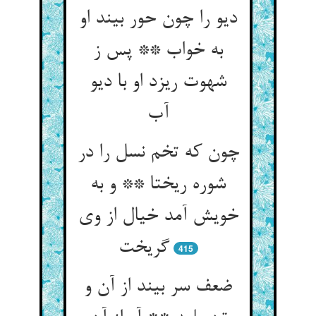
دیو را چون حور بیند او
به خواب ** پس ز
شهوت ریزد او با دیو
چون که تخم نسل را در
شوره ریختا ** و به
خویش آمد خیال از وی
415
ضعف سر بیند از آن و