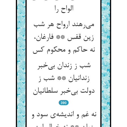
الواح را
می‌‌رهند ارواح هر شب
زین قفس ** فارغان،
شب ز زندان بی‌‌خبر
زندانیان ** شب ز
390
نه غم و اندیشه‌‌ی سود و