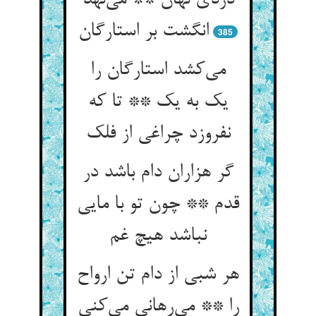
دزدی نهان ** می‌‌نهد
385
می‌‌کشد استارگان را
یک به یک ** تا که
گر هزاران دام باشد در
قدم ** چون تو با مایی
هر شبی از دام تن ارواح
را ** می‌‌رهانی می‌‌کنی