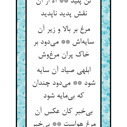
تن پلید ** آه از آن
نقش پدید ناپدید
مرغ بر بالا و زیر آن
سایه‌‌اش ** می‌‌دود بر
ابلهی صیاد آن سایه
شود ** می‌‌دود چندان
که بی‌‌مایه شود
بی‌‌خبر کان عکس آن
مرغ هواست ** بی‌‌خبر