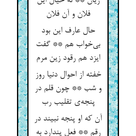
زیان ** نه خیال این
حال عارف این بود
بی‌‌خواب هم ** گفت
خفته از احوال دنیا روز
و شب ** چون قلم در
آن که او پنجه نبیند در
رقم ** فعل پندارد به