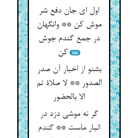
اول ای جان دفع شر
موش کن ** وانگهان
در جمع گندم جوش
380
بشنو از اخبار آن صدر
الصدور ** لا صلاة تم
الا بالحضور
گر نه موشی دزد در
انبار ماست ** گندم