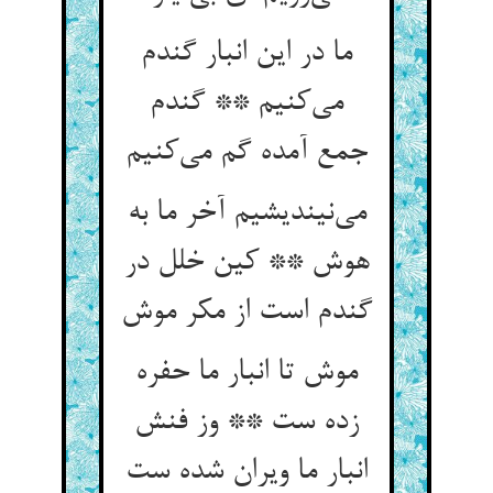
ما در این انبار گندم
می‌‌کنیم ** گندم
می‌‌نیندیشیم آخر ما به
هوش ** کین خلل در
موش تا انبار ما حفره
زده ست ** وز فنش