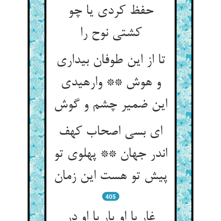
حفظ کردی یا چو
کشتی نوح را
تا از این طوفان بیداری
و هوش ** وارهیدی
ای بسی اصحاب کهف
اندر جهان ** پهلوی تو
405
غار با او یار با او در