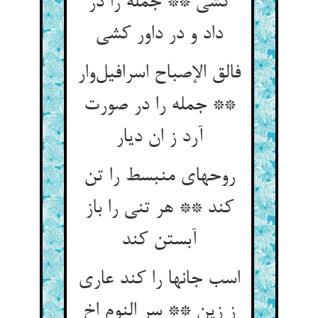
کشی ** جمله را در
فالق الإصباح اسرافیل‌‌وار
** جمله را در صورت
آرد ز ان دیار
روحهای منبسط را تن
کند ** هر تنی را باز
آبستن کند
اسب جانها را کند عاری
ز زین ** سر النوم اخ