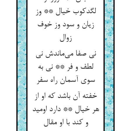
لگدکوب خیال ** وز
زیان و سود وز خوف
نی صفا می‌‌ماندش نی
لطف و فر ** نی به
سوی آسمان راه سفر
خفته آن باشد که او از
هر خیال ** دارد اومید