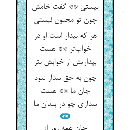
نیستی ** گفت خامش
هر که بیدار است او در
خواب‌‌تر ** هست
بیداریش از خوابش بتر
چون به حق بیدار نبود
جان ما ** هست
بیداری چو در بندان ما
410
جان همه روز از