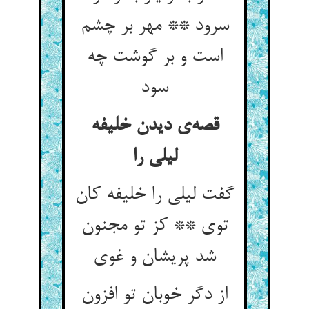
سرود ** مهر بر چشم
است و بر گوشت چه
سود
قصه‌‌ی دیدن خلیفه
لیلی را
گفت لیلی را خلیفه کان
توی ** کز تو مجنون
از دگر خوبان تو افزون