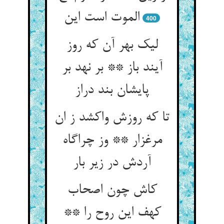
400
لیک بهر آن که روز
آیند باز ** بر نهد بر
پایشان بند دراز
تا که روزش واکشد ز ان
مرغزار ** وز چراگاه
آردش در زیر بار
کاش چون اصحاب
کهف این روح را **