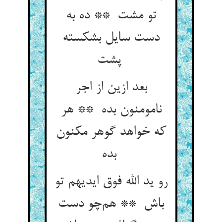
تو مشت ** ده به
دست سایل بشکسته
پشت
بعد ازین از اجر
نامومنون بده ** هر
که خواهد گوهر مکنون
بده
رو ید الله فوق ایدیهم تو
باش ** هم‌چو دست