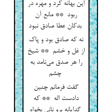
این بهانه کرد و مهره در
ربود ** مانع آن
بدکان عطا صادق نبود
نه که صادق بود و پاک
از غل و خشم ** شیخ
را هر صدق می‌نامد به
چشم
گفت فرمانم چنین
دادست اله ** که
گدایانه برو نانی بخواه