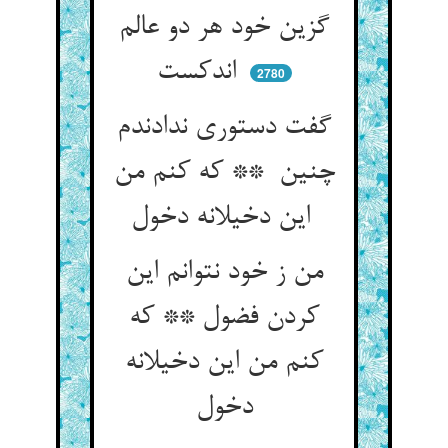
گزین خود هر دو عالم
اندکست
2780
گفت دستوری ندادندم
چنین ** که کنم من
این دخیلانه دخول
من ز خود نتوانم این
کردن فضول ** که
کنم من این دخیلانه
دخول