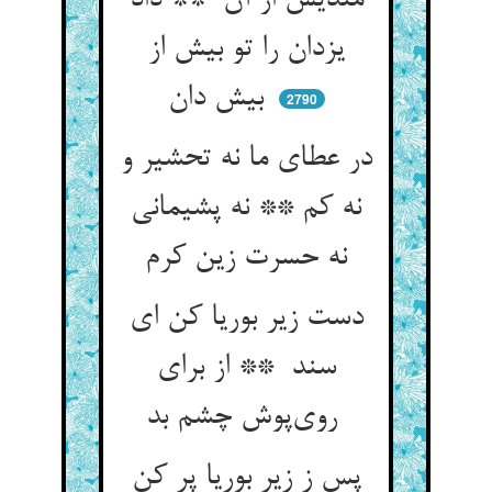
مندیش از آن ** داد
یزدان را تو بیش از
بیش دان
2790
در عطای ما نه تحشیر و
نه کم ** نه پشیمانی
نه حسرت زین کرم
دست زیر بوریا کن ای
سند ** از برای
روی‌پوش چشم بد
پس ز زیر بوریا پر کن