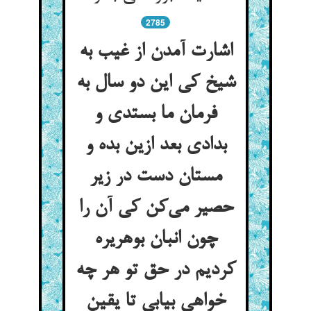
2785
اشارت آمدن از غیب به
شیخ کی این دو سال به
فرمان ما بستدی و
بدادی بعد ازین بده و
مستان دست در زیر
حصیر می‌کن کی آن را
چون انبان بوهریره
کردیم در حق تو هر چه
خواهی بیابی تا یقین