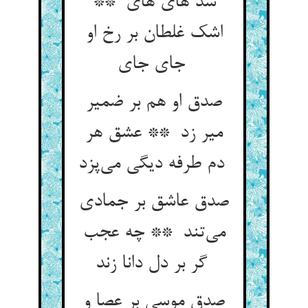
شد های های **
اشک غلطان بر رخ او
جای جای
صدق او هم بر ضمیر
میر زد ** عشق هر
دم طرفه دیگی می‌پزد
صدق عاشق بر جمادی
می‌تند ** چه عجب
گر بر دل دانا زند
صدق موسی بر عصا و