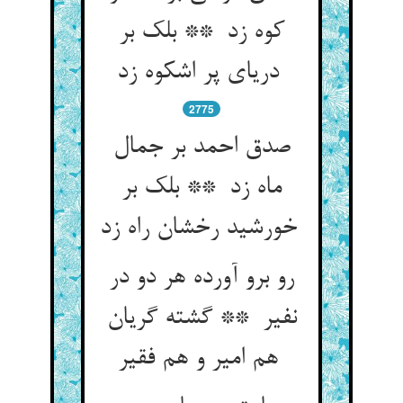
کوه زد ** بلک بر
دریای پر اشکوه زد
2775
صدق احمد بر جمال
ماه زد ** بلک بر
خورشید رخشان راه زد
رو برو آورده هر دو در
نفیر ** گشته گریان
هم امیر و هم فقیر