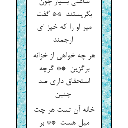
ساعتی بسیار چون
بگریستند ** گفت
میر او را که خیز ای
ارجمند
هر چه خواهی از خزانه
برگزین ** گرچه
استحقاق داری صد
چنین
خانه آن تست هر چت
میل هست ** بر