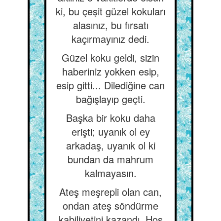
ki, bu çeşit güzel kokuları
alasınız, bu fırsatı
kaçırmayınız dedi.
Güzel koku geldi, sizin
haberiniz yokken esip,
esip gitti... Dilediğine can
bağışlayıp geçti.
Başka bir koku daha
erişti; uyanık ol ey
arkadaş, uyanık ol ki
bundan da mahrum
kalmayasın.
Ateş meşrepli olan can,
ondan ateş söndürme
kabiliyetini kazandı. Hoş