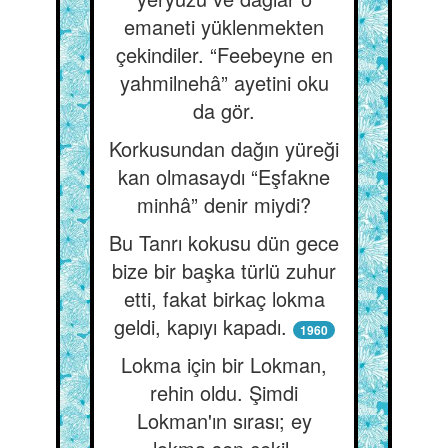
emaneti yüklenmekten
çekindiler. “Feebeyne en
yahmilnehâ” ayetini oku
da gör.
Korkusundan dağın yüreği
kan olmasaydı “Eşfakne
minhâ” denir miydi?
Bu Tanrı kokusu dün gece
bize bir başka türlü zuhur
etti, fakat birkaç lokma
geldi, kapıyı kapadı.
1960
Lokma için bir Lokman,
rehin oldu. Şimdi
Lokman'ın sırası; ey