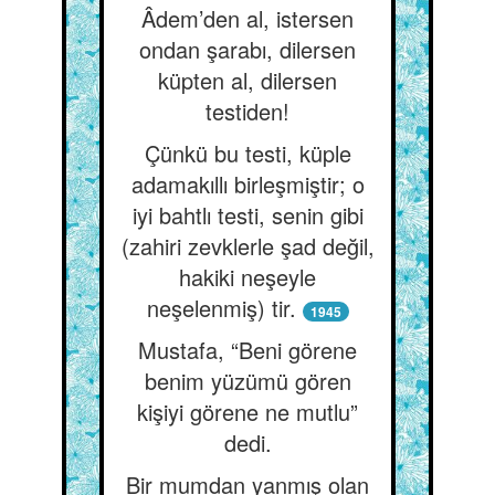
Âdem’den al, istersen
ondan şarabı, dilersen
küpten al, dilersen
testiden!
Çünkü bu testi, küple
adamakıllı birleşmiştir; o
iyi bahtlı testi, senin gibi
(zahiri zevklerle şad değil,
hakiki neşeyle
neşelenmiş) tir.
1945
Mustafa, “Beni görene
benim yüzümü gören
kişiyi görene ne mutlu”
dedi.
Bir mumdan yanmış olan