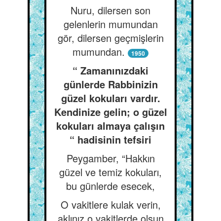
Nuru, dilersen son
gelenlerin mumundan
gör, dilersen geçmişlerin
mumundan.
1950
“ Zamanınızdaki
günlerde Rabbinizin
güzel kokuları vardır.
Kendinize gelin; o güzel
kokuları almaya çalışın
“ hadisinin tefsiri
Peygamber, “Hakkın
güzel ve temiz kokuları,
bu günlerde esecek,
O vakitlere kulak verin,
aklınız o vakitlerde olsun