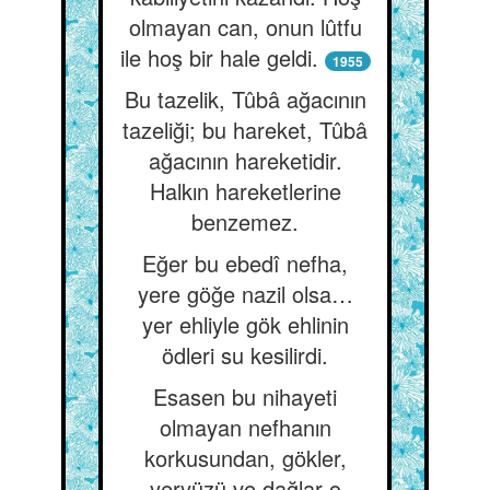
olmayan can, onun lûtfu
ile hoş bir hale geldi.
1955
Bu tazelik, Tûbâ ağacının
tazeliği; bu hareket, Tûbâ
ağacının hareketidir.
Halkın hareketlerine
benzemez.
Eğer bu ebedî nefha,
yere göğe nazil olsa…
yer ehliyle gök ehlinin
ödleri su kesilirdi.
Esasen bu nihayeti
olmayan nefhanın
korkusundan, gökler,
yeryüzü ve dağlar o