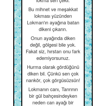
lokma sen çekil.
Bu mihnet ve meşakkat
lokması yüzünden
Lokman'ın ayağına batan
dikeni çıkarın.
Onun ayağında diken
değil, gölgesi bile yok.
Fakat siz, hırstan onu fark
edemiyorsunuz.
Hurma olarak gördüğünü
diken bil. Çünkü sen çok
nankör, çok görgüsüzsün!
Lokmanın canı, Tanrının
bir gül bahçesindeyken
neden can ayağı bir