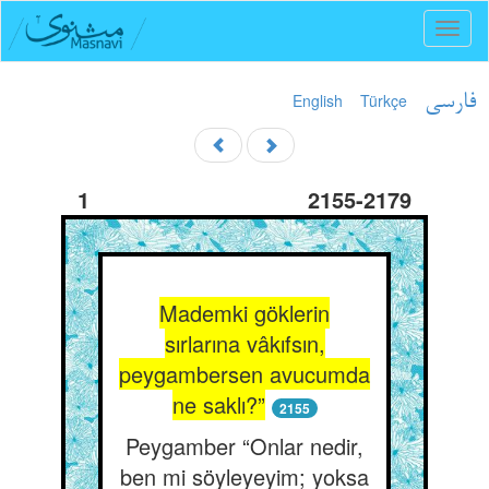
Toggl
naviga
English
Türkçe
فارسی
1
2155-2179
Mademki göklerin
sırlarına vâkıfsın,
peygambersen avucumda
ne saklı?”
2155
Peygamber “Onlar nedir,
ben mi söyleyeyim; yoksa