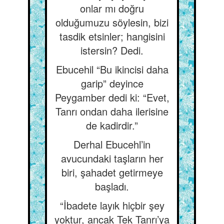
onlar mı doğru
olduğumuzu söylesin, bizi
tasdik etsinler; hangisini
istersin? Dedi.
Ebucehil “Bu ikincisi daha
garip” deyince
Peygamber dedi ki: “Evet,
Tanrı ondan daha ilerisine
de kadirdir.”
Derhal Ebucehl’in
avucundaki taşların her
biri, şahadet getirmeye
başladı.
“İbadete layık hiçbir şey
yoktur, ancak Tek Tanrı’ya