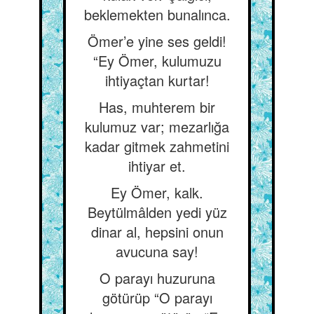
beklemekten bunalınca.
Ömer’e yine ses geldi!
“Ey Ömer, kulumuzu
ihtiyaçtan kurtar!
Has, muhterem bir
kulumuz var; mezarlığa
kadar gitmek zahmetini
ihtiyar et.
Ey Ömer, kalk.
Beytülmâlden yedi yüz
dinar al, hepsini onun
avucuna say!
O parayı huzuruna
götürüp “O parayı