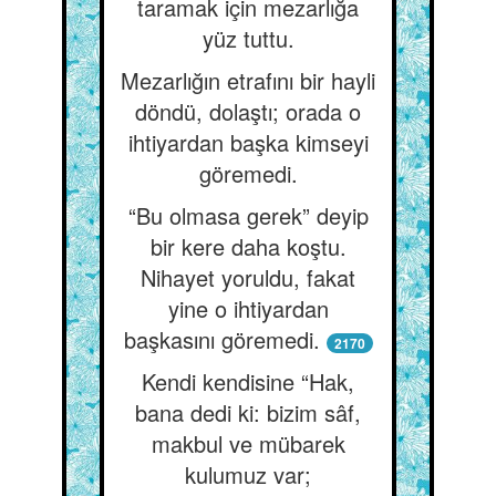
taramak için mezarlığa
yüz tuttu.
Mezarlığın etrafını bir hayli
döndü, dolaştı; orada o
ihtiyardan başka kimseyi
göremedi.
“Bu olmasa gerek” deyip
bir kere daha koştu.
Nihayet yoruldu, fakat
yine o ihtiyardan
başkasını göremedi.
2170
Kendi kendisine “Hak,
bana dedi ki: bizim sâf,
makbul ve mübarek
kulumuz var;