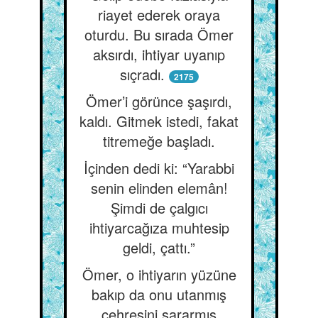
riayet ederek oraya
oturdu. Bu sırada Ömer
aksırdı, ihtiyar uyanıp
sıçradı.
2175
Ömer’i görünce şaşırdı,
kaldı. Gitmek istedi, fakat
titremeğe başladı.
İçinden dedi ki: “Yarabbi
senin elinden elemân!
Şimdi de çalgıcı
ihtiyarcağıza muhtesip
geldi, çattı.”
Ömer, o ihtiyarın yüzüne
bakıp da onu utanmış
çehresini sararmış