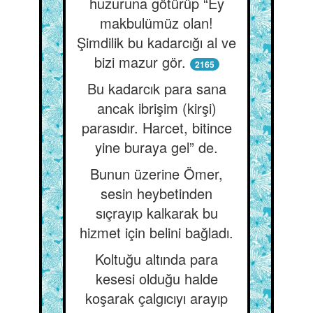
huzuruna götürüp “Ey
makbulümüz olan!
Şimdilik bu kadarcığı al ve
bizi mazur gör.
2165
Bu kadarcık para sana
ancak ibrişim (kirşi)
parasıdır. Harcet, bitince
yine buraya gel” de.
Bunun üzerine Ömer,
sesin heybetinden
sıçrayıp kalkarak bu
hizmet için belini bağladı.
Koltuğu altında para
kesesi olduğu halde
koşarak çalgıcıyı arayıp