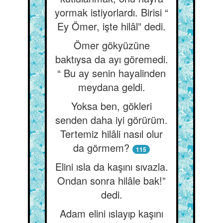
yormak istiyorlardı. Birisi “
Ey Ömer, işte hilâl” dedi.
Ömer gökyüzüne
baktıysa da ayı göremedi.
“ Bu ay senin hayalinden
meydana geldi.
Yoksa ben, gökleri
senden daha iyi görürüm.
Tertemiz hilâli nasıl olur
da görmem?
115
Elini ısla da kaşını sıvazla.
Ondan sonra hilâle bak!”
dedi.
Adam elini ıslayıp kaşını