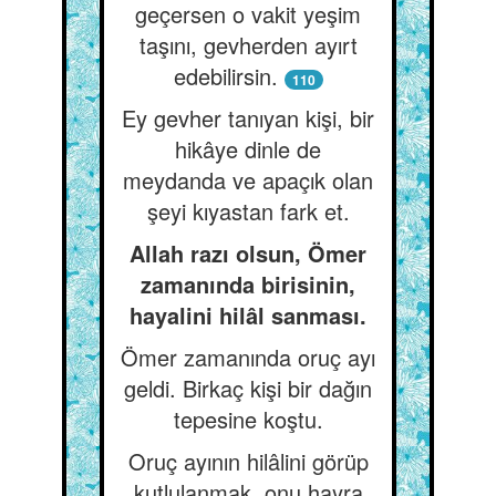
geçersen o vakit yeşim
taşını, gevherden ayırt
edebilirsin.
110
Ey gevher tanıyan kişi, bir
hikâye dinle de
meydanda ve apaçık olan
şeyi kıyastan fark et.
Allah razı olsun, Ömer
zamanında birisinin,
hayalini hilâl sanması.
Ömer zamanında oruç ayı
geldi. Birkaç kişi bir dağın
tepesine koştu.
Oruç ayının hilâlini görüp
kutlulanmak, onu hayra