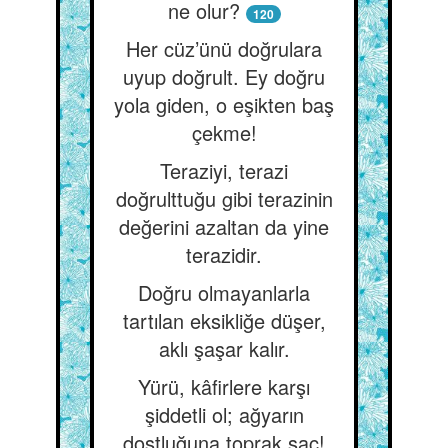
ne olur?
120
Her cüz’ünü doğrulara
uyup doğrult. Ey doğru
yola giden, o eşikten baş
çekme!
Teraziyi, terazi
doğrulttuğu gibi terazinin
değerini azaltan da yine
terazidir.
Doğru olmayanlarla
tartılan eksikliğe düşer,
aklı şaşar kalır.
Yürü, kâfirlere karşı
şiddetli ol; ağyarın
dostluğuna toprak saç!