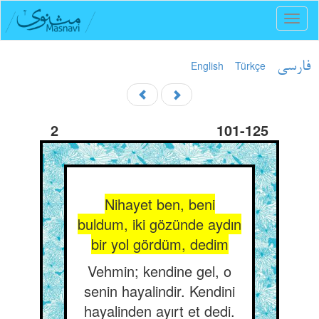
Toggl
naviga
English
Türkçe
فارسی
2
101-125
Nihayet ben, beni
buldum, iki gözünde aydın
bir yol gördüm, dedim
Vehmin; kendine gel, o
senin hayalindir. Kendini
hayalinden ayırt et dedi.