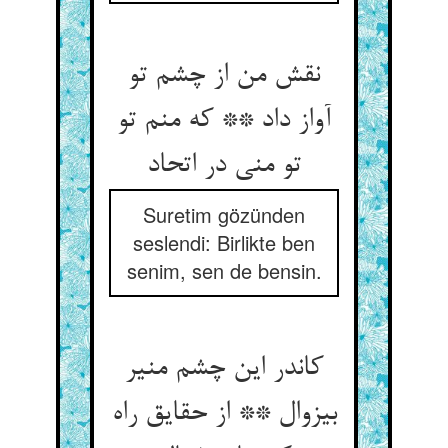
نقش من از چشم تو
آواز داد ** که منم تو
تو منی در اتحاد
Suretim gözünden
seslendi: Birlikte ben
senim, sen de bensin.
کاندر این چشم منیر
بی‏زوال ** از حقایق راه