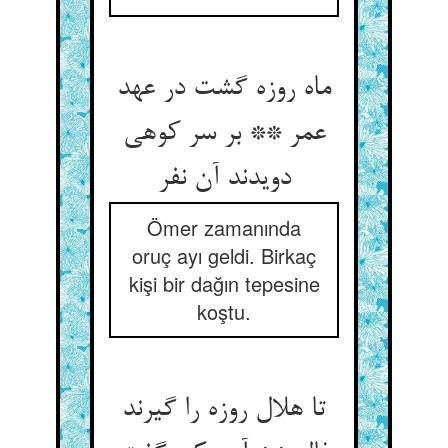
ماه روزه گشت در عهد
عمر ** بر سر کوهی
دویدند آن نفر
Ömer zamanında
oruç ayı geldi. Birkaç
kişi bir dağın tepesine
koştu.
تا هلال روزه را گیرند