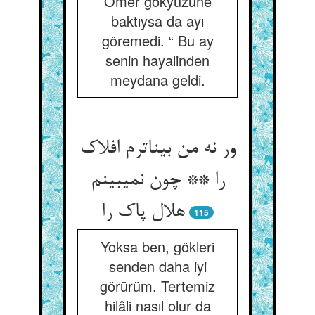
Ömer gökyüzüne
baktıysa da ayı
göremedi. “ Bu ay
senin hayalinden
meydana geldi.
ور نه من بیناترم افلاک
را ** چون نمی‏بینم
هلال پاک را
115
Yoksa ben, gökleri
senden daha iyi
görürüm. Tertemiz
hilâli nasıl olur da