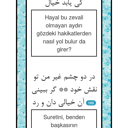
کی یابد خیال‏
Hayal bu zevali
olmayan aydın
gözdeki hakikatlerden
nasıl yol bulur da
girer?
در دو چشم غیر من تو
نقش خود ** گر ببینی
آن خیالی دان و رد
105
Suretini, benden
başkasının