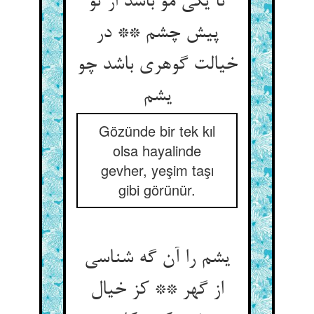
تا یکی مو باشد از تو
پیش چشم ** در
خیالت گوهری باشد چو
یشم‏
Gözünde bir tek kıl
olsa hayalinde
gevher, yeşim taşı
gibi görünür.
یشم را آن گه شناسی
از گهر ** کز خیال