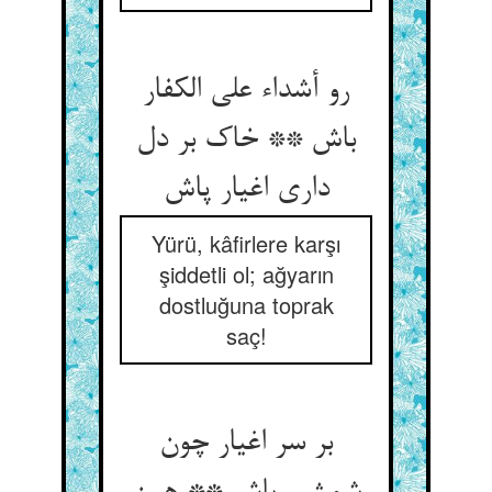
رو أشداء علی الکفار
باش ** خاک بر دل
داری اغیار پاش‏
Yürü, kâfirlere karşı
şiddetli ol; ağyarın
dostluğuna toprak
saç!
بر سر اغیار چون