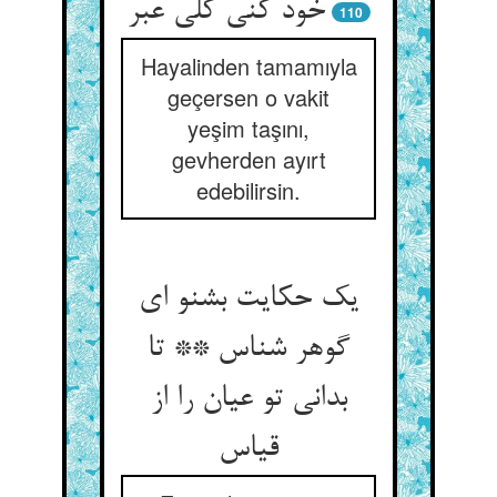
خود کنی کلی عبر
110
Hayalinden tamamıyla
geçersen o vakit
yeşim taşını,
gevherden ayırt
edebilirsin.
یک حکایت بشنو ای
گوهر شناس ** تا
بدانی تو عیان را از
قیاس‏