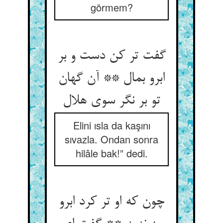
görmem?
گفت تر کن دست و بر
ابرو بمال ** آن گهان
تو بر نگر سوی هلال‏
Elini ısla da kaşını
sıvazla. Ondan sonra
hilâle bak!” dedi.
چون که او تر کرد ابرو