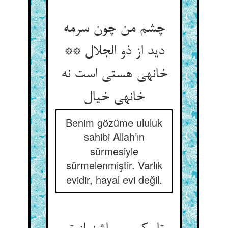
چشم من چون سرمه
دید از ذو الجلال **
خانه‏ی هستی است نه
خانه‏ی خیال‏
Benim gözüme ululuk
sahibi Allah’ın
sürmesiyle
sürmelenmiştir. Varlık
evidir, hayal evi değil.