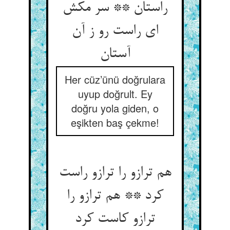
راستان ** سر مکش
ای راست رو ز آن
آستان‏
Her cüz’ünü doğrulara
uyup doğrult. Ey
doğru yola giden, o
eşikten baş çekme!
هم ترازو را ترازو راست
کرد ** هم ترازو را
ترازو کاست کرد