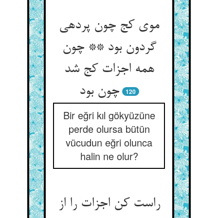
موی کج چون پرده‏ی
گردون بود ** چون
همه اجزات کج شد
چون بود
120
Bir eğri kıl gökyüzüne
perde olursa bütün
vücudun eğri olunca
halin ne olur?
راست کن اجزات را از