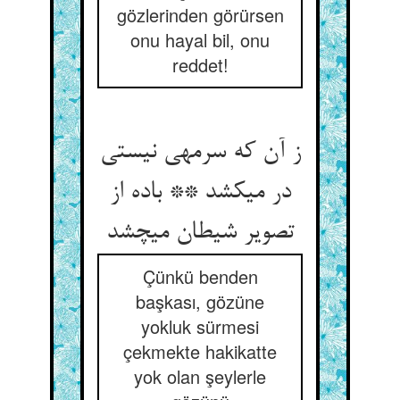
gözlerinden görürsen
onu hayal bil, onu
reddet!
ز آن که سرمه‏ی نیستی
در می‏کشد ** باده از
تصویر شیطان می‏چشد
Çünkü benden
başkası, gözüne
yokluk sürmesi
çekmekte hakikatte
yok olan şeylerle