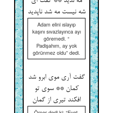
مه ندید ** گفت ای
شه نیست مه شد ناپدید
Adam elini ıslayıp
kaşını sıvazlayınca ayı
göremedi. “
Padişahım, ay yok
görünmez oldu” dedi.
گفت آری موی ابرو شد
کمان ** سوی تو
افکند تیری از گمان‏
Ömer dedi ki: “Evet,