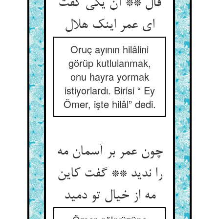
فال ** آن یکی گفت
ای عمر اینک هلال‏
Oruç ayının hilâlini
görüp kutlulanmak,
onu hayra yormak
istiyorlardı. Birisi “ Ey
Ömer, işte hilâl” dedi.
چون عمر بر آسمان مه
را ندید ** گفت کاین
مه از خیال تو دمید