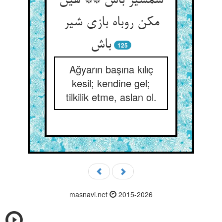
شمشیر باش ** هین
مکن روباه بازی شیر
باش‏
125
Ağyarın başına kılıç
kesil; kendine gel;
tilkilik etme, aslan ol.
masnavi.net
2015-2026