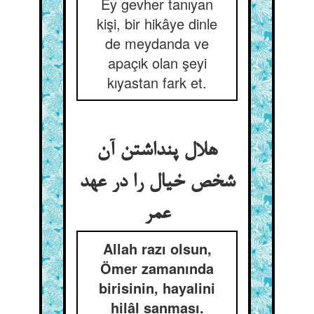
Ey gevher tanıyan
kişi, bir hikâye dinle
de meydanda ve
apaçık olan şeyi
kıyastan fark et.
هلال پنداشتن آن
شخص خیال را در عهد
عمر
Allah razı olsun,
Ömer zamanında
birisinin, hayalini
hilâl sanması.