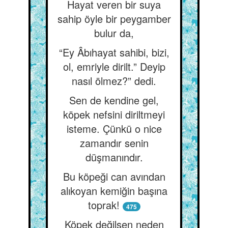
Hayat veren bir suya
sahip öyle bir peygamber
bulur da,
“Ey Âbıhayat sahibi, bizi,
ol, emriyle dirilt.” Deyip
nasıl ölmez?” dedi.
Sen de kendine gel,
köpek nefsini diriltmeyi
isteme. Çünkü o nice
zamandır senin
düşmanındır.
Bu köpeği can avından
alıkoyan kemiğin başına
toprak!
475
Köpek değilsen neden