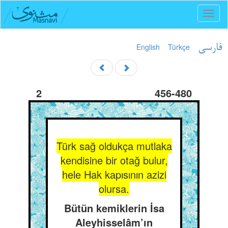
Toggl
naviga
English
Türkçe
فارسی
2
456-480
Türk sağ oldukça mutlaka
kendisine bir otağ bulur,
hele Hak kapısının azizi
olursa.
Bütün kemiklerin İsa
Aleyhisselâm’ın