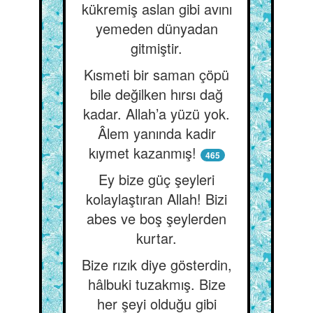
kükremiş aslan gibi avını
yemeden dünyadan
gitmiştir.
Kısmeti bir saman çöpü
bile değilken hırsı dağ
kadar. Allah’a yüzü yok.
Âlem yanında kadir
kıymet kazanmış!
465
Ey bize güç şeyleri
kolaylaştıran Allah! Bizi
abes ve boş şeylerden
kurtar.
Bize rızık diye gösterdin,
hâlbuki tuzakmış. Bize
her şeyi olduğu gibi