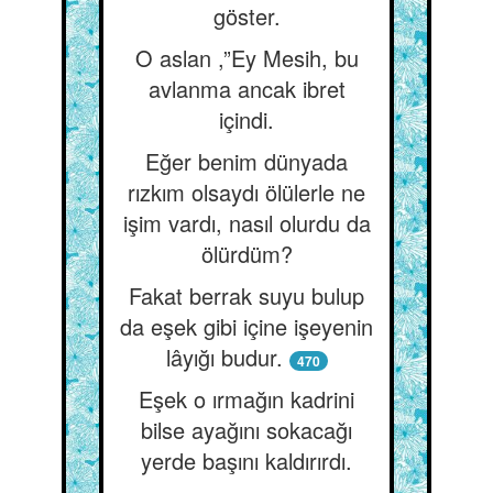
göster.
O aslan ,”Ey Mesih, bu
avlanma ancak ibret
içindi.
Eğer benim dünyada
rızkım olsaydı ölülerle ne
işim vardı, nasıl olurdu da
ölürdüm?
Fakat berrak suyu bulup
da eşek gibi içine işeyenin
lâyığı budur.
470
Eşek o ırmağın kadrini
bilse ayağını sokacağı
yerde başını kaldırırdı.