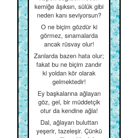
kemiğe âşıksın, sülük gibi
neden kanı seviyorsun?
O ne biçim gözdür ki
görmez, sınamalarda
ancak rüsvay olur!
Zanlarda bazen hata olur;
fakat bu ne biçim zandır
ki yoldan kör olarak
gelmektedir!
Ey başkalarına ağlayan
göz, gel, bir müddetçik
otur da kendine ağla!
Dal, ağlayan buluttan
yeşerir, tazeleşir. Çünkü