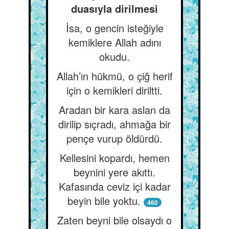
duasıyla dirilmesi
İsa, o gencin isteğiyle
kemiklere Allah adını
okudu.
Allah’ın hükmü, o çiğ herif
için o kemikleri diriltti.
Aradan bir kara aslan da
dirilip sıçradı, ahmağa bir
pençe vurup öldürdü.
Kellesini kopardı, hemen
beynini yere akıttı.
Kafasında ceviz içi kadar
beyin bile yoktu.
460
Zaten beyni bile olsaydı o