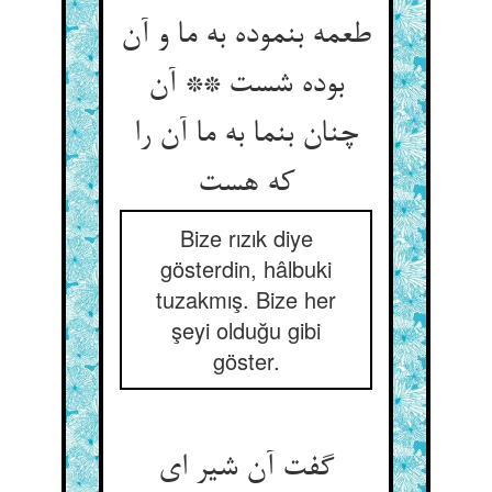
طعمه بنموده به ما و آن
بوده شست ** آن
چنان بنما به ما آن را
که هست‏
Bize rızık diye
gösterdin, hâlbuki
tuzakmış. Bize her
şeyi olduğu gibi
göster.
گفت آن شیر ای