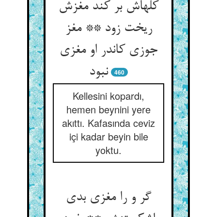
کله‏اش بر کند مغزش
ریخت زود ** مغز
جوزی کاندر او مغزی
نبود
460
Kellesini kopardı,
hemen beynini yere
akıttı. Kafasında ceviz
içi kadar beyin bile
yoktu.
گر و را مغزی بدی