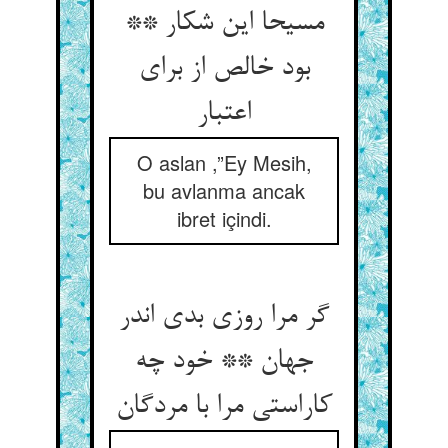
مسیحا این شکار **
بود خالص از برای
اعتبار
O aslan ,”Ey Mesih,
bu avlanma ancak
ibret içindi.
گر مرا روزی بدی اندر
جهان ** خود چه
کاراستی مرا با مردگان‏