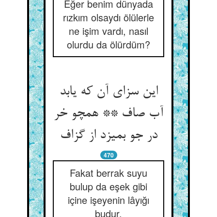
Eğer benim dünyada
rızkım olsaydı ölülerle
ne işim vardı, nasıl
olurdu da ölürdüm?
این سزای آن که یابد
آب صاف ** همچو خر
در جو بمیزد از گزاف‏
470
Fakat berrak suyu
bulup da eşek gibi
içine işeyenin lâyığı
budur.