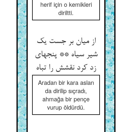
herif için o kemikleri
diriltti.
از میان بر جست یک
شیر سیاه ** پنجه‏ای
زد کرد نقشش را تباه‏
Aradan bir kara aslan
da dirilip sıçradı,
ahmağa bir pençe
vurup öldürdü.