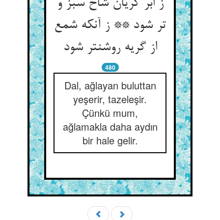
ز ابر گریان شاخ سبز و
تر شود ** ز آنکه شمع
از گریه روشن‏تر شود
480
Dal, ağlayan buluttan
yeşerir, tazeleşir.
Çünkü mum,
ağlamakla daha aydın
bir hale gelir.