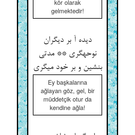
kör olarak
gelmektedir!
دیده آ بر دیگران
نوحه‏گری ** مدتی
بنشین و بر خود می‏گری‏
Ey başkalarına
ağlayan göz, gel, bir
müddetçik otur da
kendine ağla!