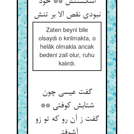
اشکستنش ** خود
نبودی نقص الا بر تنش‏
Zaten beyni bile
olsaydı o kırılmakta, o
helâk olmakla ancak
bedeni zail olur, ruhu
kalırdı.
گفت عیسی چون
شتابش کوفتی **
گفت ز آن رو که تو زو
آشوفتی‏