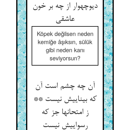
دیوچه‏وار از چه بر خون
عاشقی‏
Köpek değilsen neden
kemiğe âşıksın, sülük
gibi neden kanı
seviyorsun?
آن چه چشم است آن
که بیناییش نیست **
ز امتحانها جز که
رسواییش نیست‏