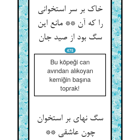
خاک بر سر استخوانی
را که آن ** مانع این
سگ بود از صید جان‏
475
Bu köpeği can
avından alıkoyan
kemiğin başına
toprak!
سگ نه‏ای بر استخوان
چون عاشقی **