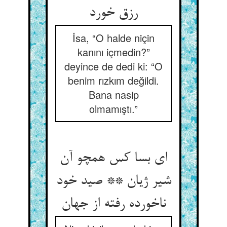
رزق خورد
İsa, “O halde niçin
kanını içmedin?”
deyince de dedi ki: “O
benim rızkım değildi.
Bana nasip
olmamıştı.”
ای بسا کس همچو آن
شیر ژیان ** صید خود
ناخورده رفته از جهان‏