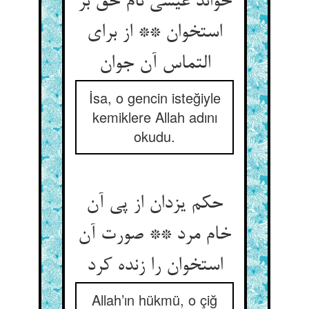
خواند عیسی نام حق بر
استخوان ** از برای
التماس آن جوان‏
İsa, o gencin isteğiyle
kemiklere Allah adını
okudu.
حکم یزدان از پی آن
خام مرد ** صورت آن
استخوان را زنده کرد
Allah’ın hükmü, o çiğ