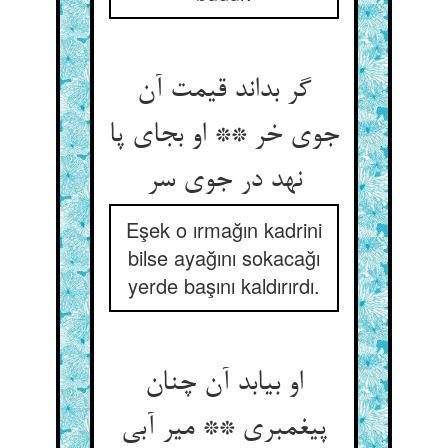
گر بداند قیمت آن
جوی خر ** او بجای پا
نهد در جوی سر
Eşek o ırmağın kadrini
bilse ayağını sokacağı
yerde başını kaldırırdı.
او بیابد آن چنان
پیغمبری ** میر آبی