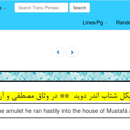
le
Search
Lines/Pg
Rand
the amulet he ran hastily into the house of Mustafá