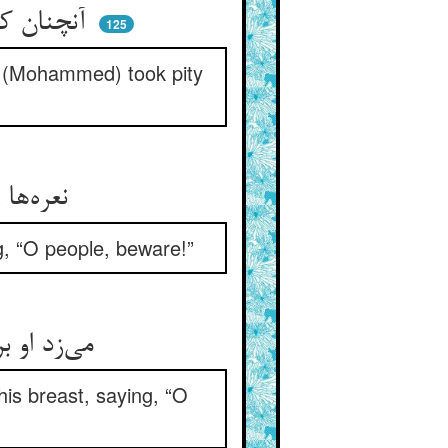
آنچنان که خون ز بینی و سرش ** شد روان و رحم کرد آن مهترش
125
e (Mohammed) took pity
نعره‌ها زد خلق جمع آمد برو ** گبر گویان ایهاالناس احذروا
g, “O people, beware!”
می‌زد او بر سر کای بی‌عقل سر ** می‌زد او بر سینه کای بی‌نور بر
is breast, saying, “O