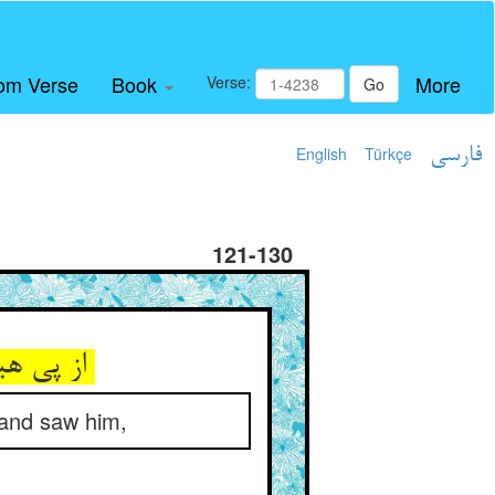
om Verse
Book
More
Verse:
Go
English
Türkçe
فارسی
121-130
از پی هیکل شتاب اندر دوید ** در وثاق مصطفی و آن را بدید
 and saw him,