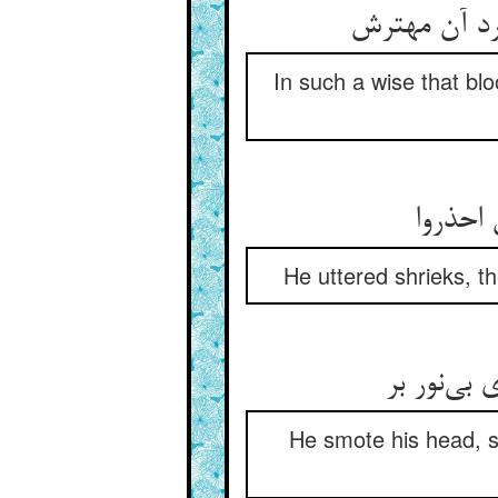
In such a wise that b
He uttered shrieks, t
He smote his head, s