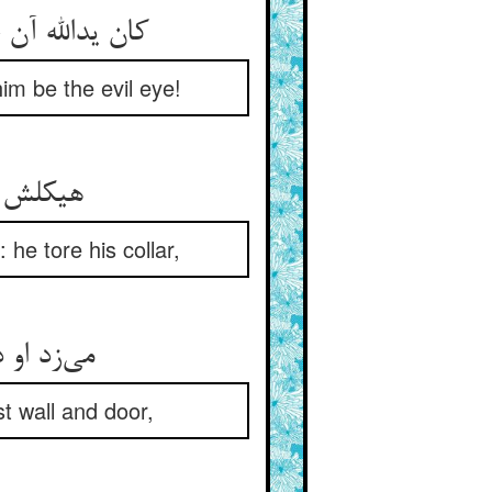
کان یدالله آن حدث را هم به خود ** خوش همی‌شوید که دورش چشم بد
im be the evil eye!
هیکلش از یاد رفت و شد پدید ** اندرو شوری گریبان را درید
he tore his collar,
می‌زد او دو دست را بر رو و سر ** کله را می‌کوفت بر دیوار و در
t wall and door,