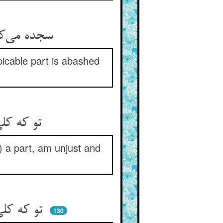
سجده می‌کرد او کای کل زمین ** شرمسارست از تو این جزو مهین
picable part is abashed
تو که کلی خاضع امر ویی ** من که جزوم ظالم و زشت و غوی
) a part, am unjust and
تو که کلی خوار و لرزانی ز حق ** من که جزوم در خلاف و در سبق
130