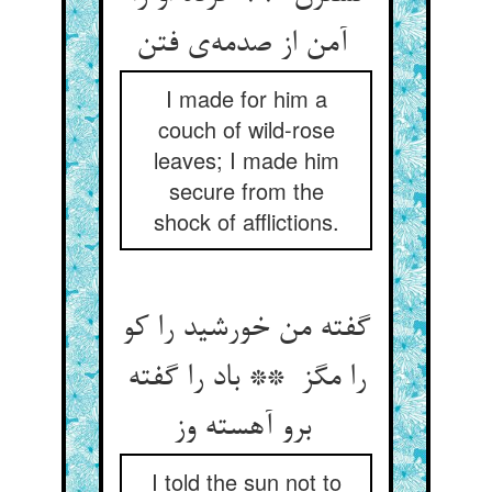
آمن از صدمه‌ی فتن
I made for him a
couch of wild-rose
leaves; I made him
secure from the
shock of afflictions.
گفته من خورشید را کو
را مگز ** باد را گفته
برو آهسته وز
I told the sun not to