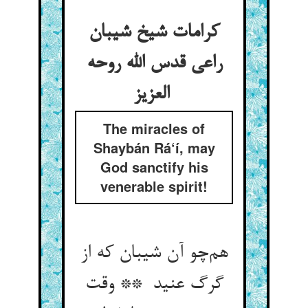
کرامات شیخ شیبان
راعی قدس الله روحه
العزیز
The miracles of
Shaybán Rá‘í, may
God sanctify his
venerable spirit!
هم‌چو آن شیبان که از
گرگ عنید ** وقت