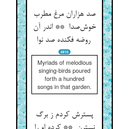
صد هزاران مرغ مطرب
خوش‌صدا ** اندر آن
روضه فکنده صد نوا
4810
Myriads of melodious
singing-birds poured
forth a hundred
songs in that garden.
پسترش کردم ز برگ
نسترن ** کرده او را